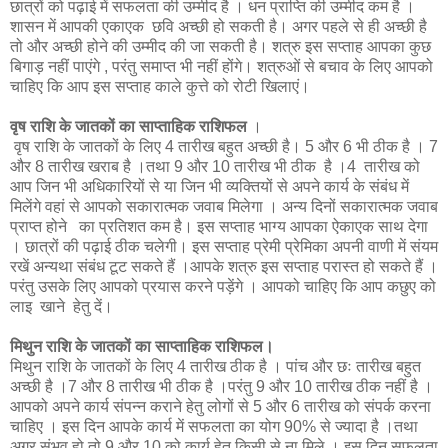
छात्रों को पढ़ाई में सफलता की उम्मीद है । धन प्राप्ति की उम्मीद कम है ।
शासन में आपकी एकाएक छवि अच्छी हो सकती है। अगर पहले से ही अच्छी है
तो और अच्छी होने की उम्मीद की जा सकती है। शत्रु इस सप्ताह आपका कुछ
बिगाड़ नहीं पाएंगे , परंतु समाप्त भी नहीं होंगे। शत्रुओं से बचाव के लिए आपको
चाहिए कि आप इस सप्ताह काले कुत्ते को रोटी खिलाएं।
वृष राशि के जातकों का साप्ताहिक राशिफल
।
वृष राशि के जातकों के लिए 4 तारीख बहुत अच्छी है। 5 और 6 भी ठीक है । 7
और 8 तारीख खराब है ।तथा 9 और 10 तारीख भी ठीक है ।4 तारीख को
आप जिन भी अधिकारियों से या जिन भी व्यक्तियों से अपने कार्य के संबंध में
मिलेंगे वहां से आपको सकारात्मक जवाब मिलेगा । अन्य दिनों सकारात्मक जवाब
प्राप्त होने का प्रतिशत कम है। इस सप्ताह भाग्य आपका ऐकाएक साथ देगा
। छात्रों की पढ़ाई ठीक चलेगी। इस सप्ताह प्रेमी प्रेमिका अपनी वाणी में संयम
रखें अन्यथा संबंध टूट सकते हैं ।आपके शत्रु इस सप्ताह परास्त हो सकते हैं ।
परंतु उसके लिए आपको प्रयास करने पड़ेंगे । आपको चाहिए कि आप कछुए को
लाइ खाने हेतु दें।
मिथुन राशि के जातकों का साप्ताहिक राशिफल।
मिथुन राशि के जातकों के लिए 4 तारीख ठीक है । पांच और छः तारीख बहुत
अच्छी है ।7 और 8 तारीख भी ठीक है ।परंतु 9 और 10 तारीख ठीक नहीं है ।
आपको अपने कार्य संपन्न कराने हेतु लोगों से 5 और 6 तारीख को संपर्क करना
चाहिए । इस दिन आपके कार्य में सफलता का योग 90% से ज्यादा है ।तथा
अगर संभव हो तो 9 और 10 को कार्य हेतु किसी से ना मिले । इस दिन सफलता