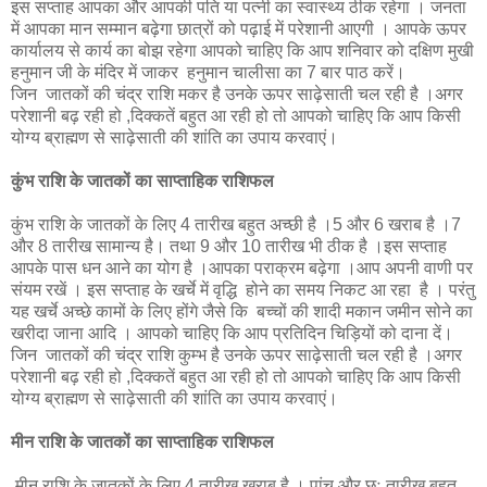
इस सप्ताह आपका और आपकी पति या पत्नी का स्वास्थ्य ठीक रहेगा । जनता
में आपका मान सम्मान बढ़ेगा छात्रों को पढ़ाई में परेशानी आएगी । आपके ऊपर
कार्यालय से कार्य का बोझ रहेगा आपको चाहिए कि आप शनिवार को दक्षिण मुखी
हनुमान जी के मंदिर में जाकर हनुमान चालीसा का 7 बार पाठ करें।
जिन जातकों की चंद्र राशि मकर है उनके ऊपर साढ़ेसाती चल रही है ।अगर
परेशानी बढ़ रही हो ,दिक्कतें बहुत आ रही हो तो आपको चाहिए कि आप किसी
योग्य ब्राह्मण से साढ़ेसाती की शांति का उपाय करवाएं।
कुंभ राशि के जातकों का साप्ताहिक राशिफल
कुंभ राशि के जातकों के लिए 4 तारीख बहुत अच्छी है ।5 और 6 खराब है ।7
और 8 तारीख सामान्य है। तथा 9 और 10 तारीख भी ठीक है ।इस सप्ताह
आपके पास धन आने का योग है ।आपका पराक्रम बढ़ेगा ।आप अपनी वाणी पर
संयम रखें । इस सप्ताह के खर्चे में वृद्धि होने का समय निकट आ रहा है । परंतु
यह खर्चे अच्छे कामों के लिए होंगे जैसे कि बच्चों की शादी मकान जमीन सोने का
खरीदा जाना आदि । आपको चाहिए कि आप प्रतिदिन चिड़ियों को दाना दें।
जिन जातकों की चंद्र राशि कुम्भ है उनके ऊपर साढ़ेसाती चल रही है ।अगर
परेशानी बढ़ रही हो ,दिक्कतें बहुत आ रही हो तो आपको चाहिए कि आप किसी
योग्य ब्राह्मण से साढ़ेसाती की शांति का उपाय करवाएं।
मीन राशि के जातकों का साप्ताहिक राशिफल
मीन राशि के जातकों के लिए 4 तारीख खराब है । पांच और छः तारीख बहुत