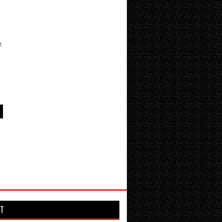
ा
।
T