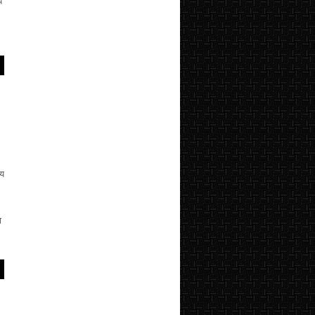
य
्य
ष