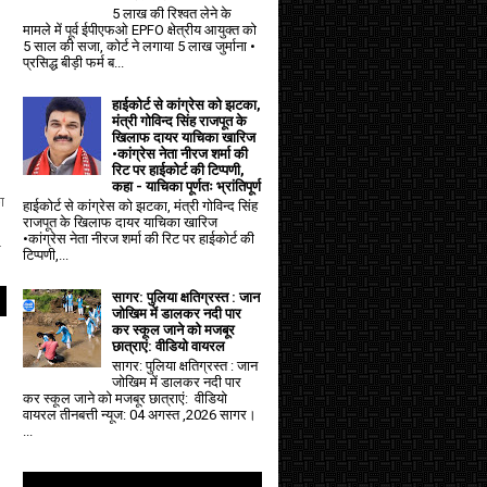
5 लाख की रिश्वत लेने के
मामले में पूर्व ईपीएफओ EPFO क्षेत्रीय आयुक्त को
5 साल की सजा, कोर्ट ने लगाया ₹5 लाख जुर्माना •
प्रसिद्ध बीड़ी फर्म ब...
हाईकोर्ट से कांग्रेस को झटका,
मंत्री गोविन्द सिंह राजपूत के
खिलाफ दायर याचिका खारिज
•कांग्रेस नेता नीरज शर्मा की
रिट पर हाईकोर्ट की टिप्पणी,
कहा - याचिका पूर्णतः भ्रांतिपूर्ण
ा
हाईकोर्ट से कांग्रेस को झटका, मंत्री गोविन्द सिंह
राजपूत के खिलाफ दायर याचिका खारिज
•कांग्रेस नेता नीरज शर्मा की रिट पर हाईकोर्ट की
े
टिप्पणी,...
सागर: पुलिया क्षतिग्रस्त : जान
जोखिम में डालकर नदी पार
कर स्कूल जाने को मजबूर
छात्राएं: वीडियो वायरल
सागर: पुलिया क्षतिग्रस्त : जान
जोखिम में डालकर नदी पार
कर स्कूल जाने को मजबूर छात्राएं: वीडियो
वायरल तीनबत्ती न्यूज: 04 अगस्त ,2026 सागर।
...