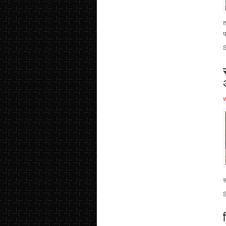
त
फ
स