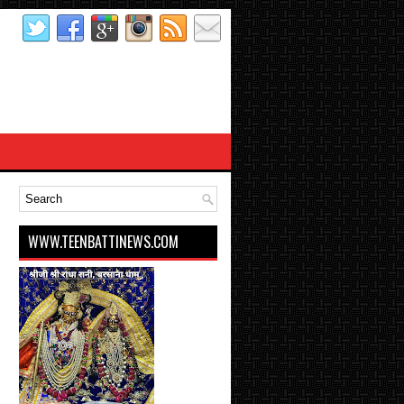
WWW.TEENBATTINEWS.COM