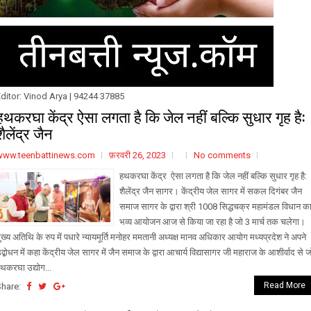
ditor: Vinod Arya | 94244 37885
हथकरघा केंद्र ऐसा लगता है कि जेल नहीं बल्कि सुधार गृह है:
शैलेंद्र जैन
www.teenbattinews.com
फ़रवरी 26, 2023
No comments
हथकरघा केंद्र ऐसा लगता है कि जेल नहीं बल्कि सुधार गृह है:
शैलेंद्र जैन सागर। केंद्रीय जेल सागर में सकल दिगंबर जैन
समाज सागर के द्वारा श्री 1008 सिद्धचक्र महामंडल विधान क
भव्य आयोजन आज से किया जा रहा है जो 3 मार्च तक चलेगा।
ुख्य अतिथि के रुप में पधारे न्यायमूर्ति मनोहर ममतानी अध्यक्ष मानव अधिकार आयोग मध्यप्रदेश ने अपने
द्बोधन में कहा केंद्रीय जेल सागर में जैन समाज के द्वारा आचार्य विद्यासागर जी महाराज के आशीर्वाद से ज
थकरघा उद्योग...
Read More
Share: