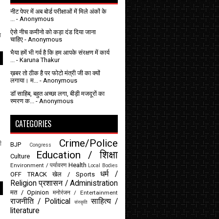
नीट पेपर में अब बोर्ड परीक्षाओं में मिले अंकों के
...
- Anonymous
ऐसे नीच कमीनो को कड़ा दंड दिया जाना
ा
चाहिए
- Anonymous
भैया हमें भी गर्व है कि हम आपके संरक्षण में कार्य
...
- Karuna Thakur
ख़बर तो ठीक है पर फोटो मंत्री जी का क्यों
लगाया। म...
- Anonymous
डॉ साहिब, बहुत अच्छा लगा, बीड़ी मजदूरों का
स्मरण क...
- Anonymous
CATEGORIES
Crime/Police
ी
BJP
Congress
Education / शिक्षा
Culture
Health
Environment / पर्यावरण
Local Bodies
धर्म /
OFF TRACK
खेल / Sports
Religion
प्रशासन / Administration
मत / Opinion
मनोरंजन / Entertainment
राजनीति / Political
साहित्य /
संस्कृति
literature