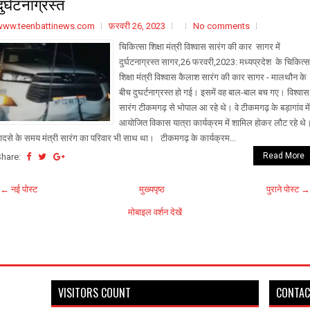
दुर्घटनाग्रस्त
www.teenbattinews.com
फ़रवरी 26, 2023
No comments
चिकित्सा शिक्षा मंत्री विश्वास सारंग की कार सागर में
दुर्घटनाग्रस्त सागर,26 फरवरी,2023: मध्यप्रदेश के चिकित्स
शिक्षा मंत्री विश्वास कैलाश सारंग की कार सागर - मालथौन के
बीच दुघर्टनाग्रस्त हो गई। इसमें वह बाल-बाल बच गए। विश्वास
सारंग टीकमगढ़ से भोपाल आ रहे थे। वे टीकमगढ़ के बड़ागांव में
आयोजित विकास यात्रा कार्यक्रम में शामिल होकर लौट रहे थे
ादसे के समय मंत्री सारंग का परिवार भी साथ था। टीकमगढ़ के कार्यक्रम...
Read More
Share:
← नई पोस्ट
मुख्यपृष्ठ
पुराने पोस्ट →
मोबाइल वर्शन देखें
VISITORS COUNT
CONTAC