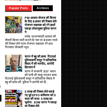
Popular Posts
Archives
PM आवास योजना की किस्त
के लिए 8 हजार की रिश्वत लेते
रोजगार सहायक को रंगे हाथों
पकड़ा लोकायुक्त पुलिस सागर
ने
दमोह: प्रधानमंत्री आवास की
तीसरी किस्त जारी कराने के नाम पर 8 हजार रुपये
की रिश्वत लेते ग्राम रोजगार सहायक रंगे हाथ
गिरफ्तार तीनबत्ती न्यूज...
सागर में बहू की हत्या: रिटायर्ड
पुलिसकर्मी ससुर ने पारिवारिक
विवाद में की मारपीट, आरोपी
हिरासत में
ा
सागर में सनसनी: BSF जवान
की पत्नी की चाकू मारकर हत्या:
रिटायर्ड पुलिसकर्मी ससुर ने पारिवारिक विवाद में
बहु की हत्या की: पुलिस ने आरोपी को हि...
ो
5 लाख की रिश्वत लेते पकड़े
गए पूर्व EPFO कमिश्नर को 5
साल की सजा: ₹5 लाख का
जुर्माना : EOW सागर ने पकड़ा
था रिश्वत लेते