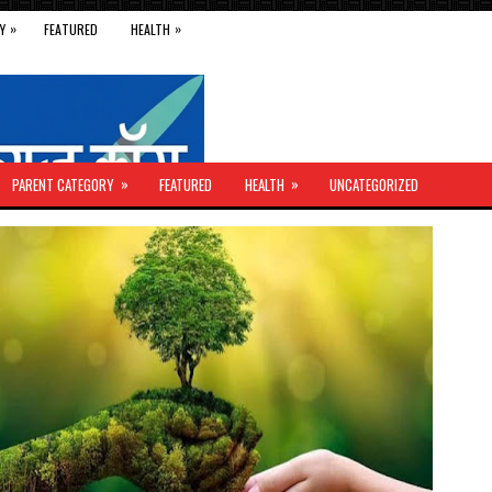
»
»
Y
FEATURED
HEALTH
»
»
PARENT CATEGORY
FEATURED
HEALTH
UNCATEGORIZED