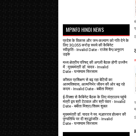
म
MPINFO HINDI NEWS
प
प्रदेश के विकास और जन-कल्याण को गति देने के
लिए 30,055 करोड़ रूपये की कैबिनेट
स्वीकृति
- Invalid Date
- राजेश बैन/अनुराग
उइके
मध्य क्षेत्रीय परिषद् की अगली बैठक होगी उज्जैन
में : मुख्यमंत्री डॉ. यादव
- Invalid
Date
- घनश्याम सिरसाम
कौशल प्रशिक्षण से बढ़ रहा बेटियों का
आत्मविश्वास, आत्मनिर्भर जीवन की ओर बढ़ रहे
कदम
- Invalid Date
- बबीता मिश्रा
ई-रिक्शा से कैबिनेट बैठक के लिए मंत्रालय पहुंचे
मंत्री द्वय श्री टेटवाल और श्री पंवार
- Invalid
ज
Date
- बबीता मिश्रा/शिवम शुक्ल
म
मुख्यमंत्री डॉ. यादव ने स्व. मल्हारराव होल्कर की
पुण्यतिथि पर दी श्रद्धांजलि
- Invalid
Date
- घनश्याम सिरसाम