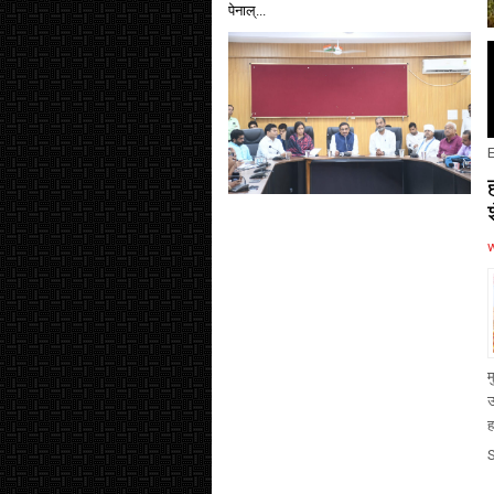
पेनाल्...
E
म
उ
ह