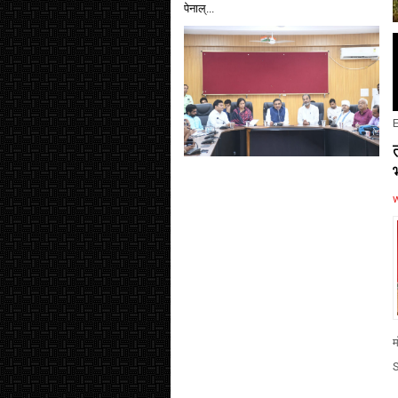
पेनाल्...
E
म