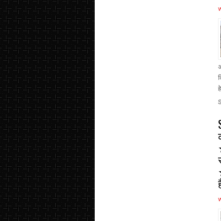
अ
क
ह