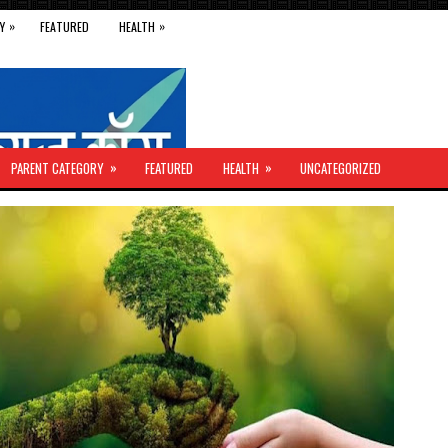
»
»
Y
FEATURED
HEALTH
»
»
PARENT CATEGORY
FEATURED
HEALTH
UNCATEGORIZED