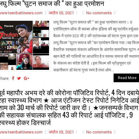
लघु फिल्म "घुटन समाज की " का हुआ प्रमोशन
www.teenbattinews.com
अप्रैल 03, 2021
No comments
लघु फिल्म "घुटन समाज की " का हुआ प्रमोशन साग़र। द
एसोसिएशन ऑफ वी क्लब्स ऑफ इंडिया की बहु प्रांतीय वर्चुअल
बैठक में प्रांत 323 जी 2 की प्रांताध्यक्ष डॉ वंदना गुप्ता द्वारा एक
लघु फिल्म "घुटन समाज की "का प्रमोशन किया गया।यह फिल
वैचारिक स्वच्छता संकल्प अभियान के अंतर्गत सामाजिक घुटन -म
बहन बेटी की गालियों पर आधारित है व स्वस्थ समाज की स्थापन
के संकल्प का संदेश देती है ।इस फिल्म की प्रोड्यूसर एवं
कहानीकार डॉ वंदना गुप्ता स्वयं है तथा ओम...
Read More
Share:
पूर्व महापौर अभय दरे की कोरोना पॉजिटिव रिपोर्ट, 4 दिन दबाये
रहा स्वास्थ्य विभाग ★ आज एंटीजन टेस्ट रिपोर्ट निगेटिव आई
शाम को 30 मार्च की रिपोर्ट जारी कर दी। ★जनसम्पर्क विभाग
की सहायक संचालक सहित 43 की रिपार्ट आई पॉजिटिव , 9
स्वस्थ्य होकर डिस्चार्ज
www.teenbattinews.com
अप्रैल 03, 2021
No comments