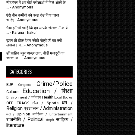
नीट पेपर में अब बोर्ड परीक्षाओं में मिले अंकों के
...
- Anonymous
ऐसे नीच कमीनो को कड़ा दंड दिया जाना
चाहिए
- Anonymous
भैया हमें भी गर्व है कि हम आपके संरक्षण में कार्य
ल
...
- Karuna Thakur
ख़बर तो ठीक है पर फोटो मंत्री जी का क्यों
लगाया। म...
- Anonymous
डॉ साहिब, बहुत अच्छा लगा, बीड़ी मजदूरों का
स्मरण क...
- Anonymous
CATEGORIES
Crime/Police
BJP
Congress
Education / शिक्षा
Culture
Health
Environment / पर्यावरण
Local Bodies
धर्म /
OFF TRACK
खेल / Sports
Religion
प्रशासन / Administration
मत / Opinion
मनोरंजन / Entertainment
राजनीति / Political
साहित्य /
संस्कृति
literature