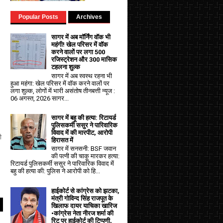
Popular Posts
Archives
सागर में अब मॉर्निंग वॉक भी
महंगी! खेल परिसर में वॉक
करने वालों पर लगा ₹500
रजिस्ट्रेशन और ₹300 मासिक
टहलना शुल्क
सागर में अब स्वस्थ रहना भी
हुआ महंगा: खेल परिसर में वॉक करने वालों पर
लगा शुल्क, लोगों में भारी असंतोष तीनबत्ती न्यूज :
06 अगस्त, 2026 सागर...
सागर में बहू की हत्या: रिटायर्ड
पुलिसकर्मी ससुर ने पारिवारिक
विवाद में की मारपीट, आरोपी
ी
हिरासत में
सागर में सनसनी: BSF जवान
की पत्नी की चाकू मारकर हत्या:
रिटायर्ड पुलिसकर्मी ससुर ने पारिवारिक विवाद में
बहु की हत्या की: पुलिस ने आरोपी को हि...
हाईकोर्ट से कांग्रेस को झटका,
मंत्री गोविन्द सिंह राजपूत के
खिलाफ दायर याचिका खारिज
•कांग्रेस नेता नीरज शर्मा की
रिट पर हाईकोर्ट की टिप्पणी,