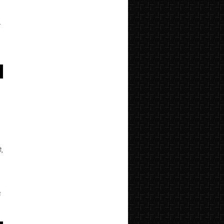
ी
ो,
े