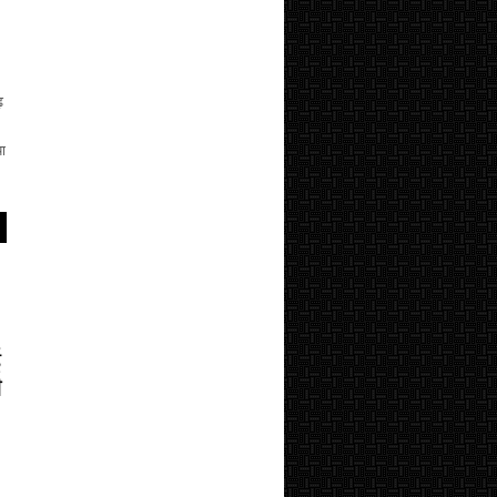
ढ़
ा
ई
ी