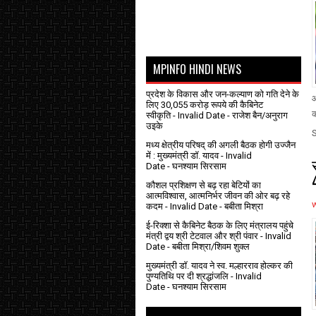
MPINFO HINDI NEWS
प्रदेश के विकास और जन-कल्याण को गति देने के
औ
लिए 30,055 करोड़ रूपये की कैबिनेट
क
स्वीकृति
- Invalid Date
- राजेश बैन/अनुराग
उइके
मध्य क्षेत्रीय परिषद् की अगली बैठक होगी उज्जैन
में : मुख्यमंत्री डॉ. यादव
- Invalid
Date
- घनश्याम सिरसाम
कौशल प्रशिक्षण से बढ़ रहा बेटियों का
आत्मविश्वास, आत्मनिर्भर जीवन की ओर बढ़ रहे
कदम
- Invalid Date
- बबीता मिश्रा
ई-रिक्शा से कैबिनेट बैठक के लिए मंत्रालय पहुंचे
मंत्री द्वय श्री टेटवाल और श्री पंवार
- Invalid
Date
- बबीता मिश्रा/शिवम शुक्ल
मुख्यमंत्री डॉ. यादव ने स्व. मल्हारराव होल्कर की
पुण्यतिथि पर दी श्रद्धांजलि
- Invalid
Date
- घनश्याम सिरसाम