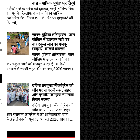
कहा - याचिका पूर्णतः भ्रांतिपूर्ण
हाईकोर्ट से कांग्रेस को झटका, मंत्री गोविन्द सिंह
राजपूत के खिलाफ दायर याचिका खारिज
•कांग्रेस नेता नीरज शर्मा की रिट पर हाईकोर्ट की
टिप्पणी,...
सागर: पुलिया क्षतिग्रस्त : जान
जोखिम में डालकर नदी पार
्म
कर स्कूल जाने को मजबूर
छात्राएं: वीडियो वायरल
ां
सागर: पुलिया क्षतिग्रस्त : जान
ा
जोखिम में डालकर नदी पार
कर स्कूल जाने को मजबूर छात्राएं: वीडियो
वायरल तीनबत्ती न्यूज: 04 अगस्त ,2026 सागर।
...
दतिया उपचुनाव में कांग्रेस की
जीत पर सागर में जश्न, शहर
और ग्रामीण कांग्रेस ने मनाया
,
विजय उत्सव
दतिया उपचुनाव में कांग्रेस की
जीत पर सागर में जश्न: शहर
और ग्रामीण कांग्रेस ने की आतिशबाजी, बांटी
मिठाई तीनबत्ती न्यूज : 3 अगस्त 2026 सागर।...