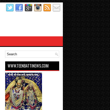
WWW.TEENBATTINEWS.COM