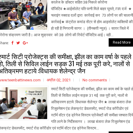
कालेज के डॉक्टर सहित 38 निकले कोरोना
पॉजिटिव ★आईसोलेट पति पत्नी मिले बाहर घूमते, FIR दर्ज ★
फ्लाइंग स्क्वाड दलों द्वारा कार्रवाई कर 73 लोगों पर की चालान
कार्रवाई★ कंट्रोल कमांड सेंटर से होम आइसोलेट व्यक्तियों की
हो रही है निगरानी सागर । (तीनबत्ती न्यूज़) । साग़र जिले में
ोरोना संक्रमण जारी है। आज शुक्रवार को 38 लोगो की रिपोर्ट पॉजिटिव आई। वही...
Read More
Share:
स्मार्ट सिटी प्रोजेक्ट्स की समीक्षा, झील का काम वर्षा के पहले
हो, तिली से सिविल लाईन सड़क 31 मई तक पूरी करे, नालों से
अतिक्रमण हटाये :विधायक शेलेन्द्र जैन
www.teenbattinews.com
अप्रैल 02, 2021
No comments
स्मार्ट सिटी प्रोजेक्ट्स की समीक्षा, झील का काम वर्षा के पहले ह
तिली से सिविल लाईन सड़क 31 मई तक पूरी करे, नालों से
अतिक्रमण हटाये :विधायक शेलेन्द्र जैन ★ लाखा बंजारा लेक
रिजुवनेशन एंड लेकफ्रंट डेवलपमेंट, स्मार्ट रोड काॅरीडोर एवं
स्टाॅर्म वाॅटर एंड ड्रेनेज सिस्टम प्रोजेक्टों की समीक्षा पश्चात दिय
गति लाने के निर्देशसागर । लाखा बंजारा लेक रिजुवनेशन एंड
ेकफ्रंट डेवलपमेंट, स्मार्ट रोड काॅरीडोर एवं स्टाॅर्म वाॅटर एंड ड्रेनेज सिस्टम...