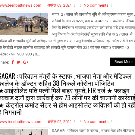
www.teenbattinews.com
अप्रैल 03, 2021
No comments
साग़र: 27 लाख की शासकीय भूमि से अतिक्रमण कराया मुक्त ,
पत्नियों के नाम पर पट्टा, बना था ढाबासागर । कलेक्टर दीपक
सिंह के निर्देश पर राहतगढ़ एसडीएम श्री रमेश पांडे द्वारा राहतग
अनु विभाग के अंतर्गत बेरखेड़ी मुख्य हाईवे रोड पर 27 लाख से
धिक की शासकीय भूमि को अतिक्रमण से मुक्त कराया ।अनुविभागीय अधिकारी श्री रमेश पांडे ने बताय
ि बेरखेड़ी सड़क तहसील राहतगढ़ की आबादी भूमि खसरा नंबर 221 वटे एक रखवा 3 दशमलव 40
ेक्टेयर रखवा 900 900 इस...
Read More
Share:
SAGAR : परिवहन मंत्री के स्टाफ , भाजपा नेता और मेडिकल
कालेज के डॉक्टर सहित 38 निकले कोरोना पॉजिटिव
★आईसोलेट पति पत्नी मिले बाहर घूमते, FIR दर्ज ★ फ्लाइंग
स्क्वाड दलों द्वारा कार्रवाई कर 73 लोगों पर की चालानी कार्रवा
★ कंट्रोल कमांड सेंटर से होम आइसोलेट व्यक्तियों की हो रह
है निगरानी
www.teenbattinews.com
अप्रैल 02, 2021
No comments
SAGAR : परिवहन मंत्री के स्टाफ , भाजपा नेता और मेडिकल