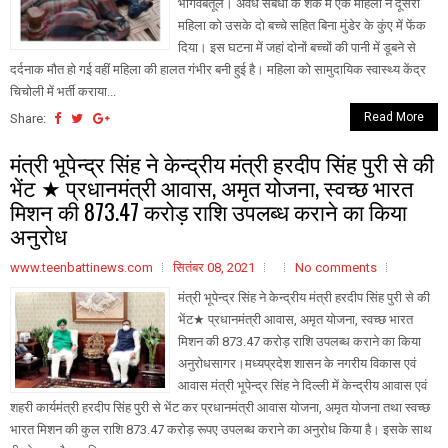
भार्गवबैतूल। अवैध संबंधों के शक में एक महिला ने दूसरी
महिला को उसके दो बच्चे सहित बिना मुंडेर के कुंए में फेंक
दिया। इस घटना में जहां दोनों बच्चों की पानी में डूबने से
दर्दनाक मौत हो गई वहीं महिला की हालत गंभीर बनी हुई है। महिला को सामुदायिक स्वास्थ्य केंद्र
चिचोली में भर्ती कराया...
Read More
Share:
मंत्री भूपेन्द्र सिंह ने केन्द्रीय मंत्री हरदीप सिंह पुरी से की
भेंट ★ प्रधानमंत्री आवास, अमृत योजना, स्वच्छ भारत
मिशन की 873.47 करोड़ राशि उपलब्ध कराने का किया
अनुरोध
www.teenbattinews.com
सितंबर 08, 2021
No comments
मंत्री भूपेन्द्र सिंह ने केन्द्रीय मंत्री हरदीप सिंह पुरी से की
भेंट★ प्रधानमंत्री आवास, अमृत योजना, स्वच्छ भारत
मिशन की 873.47 करोड़ राशि उपलब्ध कराने का किया
अनुरोधसागर।मध्यप्रदेश शासन के नगरीय विकास एवं
आवास मंत्री भूपेन्द्र सिंह ने दिल्ली में केन्द्रीय आवास एवं
शहरी कार्यमंत्री हरदीप सिंह पुरी से भेंट कर प्रधानमंत्री आवास योजना, अमृत योजना तथा स्वच्छ
भारत मिशन की कुल राशि 873.47 करोड़ रूपए उपलब्ध कराने का अनुरोध किया है। इसके साथ