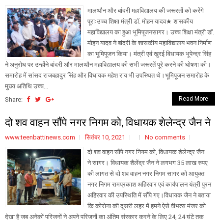
मालथौन और बांदरी महाविद्यालय की जरूरतों को करेंगे
पूराःउच्च शिक्षा मंत्री डाॅ. मोहन यादव★ शासकीय
महाविद्यालय का हुआ भूमिपूजनसागर। उच्च शिक्षा मंत्री डाॅ.
मोहन यादव ने बांदरी के शासकीय महाविद्यालय भवन निर्माण
का भूमिपूजन किया। मंत्री एवं खुरई विधायक भूपेन्द्र सिंह
ने अनुरोध पर उन्होंने बांदरी और मालथौन महाविद्यालय की सभी जरूरतें पूरे करने की घोषणा की।
समारोह में सांसद राजबहादुर सिंह और विधायक महेश राय भी उपस्थित थे।भूमिपूजन समारोह के
मुख्य अतिथि उच्च...
Read More
Share:
दो शव वाहन सौंपे नगर निगम को, विधायक शेलेन्द्र जैन ने
www.teenbattinews.com
सितंबर 10, 2021
No comments
दो शव वाहन सौंपे नगर निगम को, विधायक शेलेन्द्र जैन
ने सागर। विधायक शैलेंद्र जैन ने लगभग 35 लाख रुपए
की लागत से दो शव वाहन नगर निगम सागर को आयुक्त
नगर निगम रामप्रकाश अहिरवार एवं कार्यपालन यंत्री पुरन
अहिरवार की उपस्थिति में सौंपे गए।विधायक जैन ने बताया
कि कोरोना की दूसरी लहर में हमने ऐसे वीभत्स मंजर को
देखा है जब अनेकों परिजनों ने अपने परिजनों का अंतिम संस्कार करने के लिए 24, 24 घंटे तक