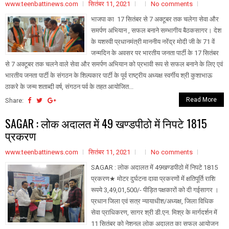
www.teenbattinews.com
सितंबर 11, 2021
No comments
भाजपा का 17 सितंबर से 7 अक्टूबर तक चलेगा सेवा और
समर्पण अभियान , सफल बनाने सम्भागीय बैठकसागर। देश
के यशस्वी प्रधानमंत्री माननीय नरेंद्र मोदी जी के 71 वें
जन्मदिन के अवसर पर भारतीय जनता पार्टी के 17 सितंबर
से 7 अक्टूबर तक चलने वाले सेवा और समर्पण अभियान को प्रभावी रूप से सफल बनाने के लिए एवं
भारतीय जनता पार्टी के संगठन के शिल्पकार पार्टी के पूर्व राष्ट्रीय अध्यक्ष स्वर्गीय श्री कुशाभाऊ
ठाकरे के जन्म शताब्दी वर्ष, संगठन पर्व के तहत आयोजित...
Read More
Share:
SAGAR : लोक अदालत में 49 खण्डपीठो में निपटे 1815
प्रकरण
www.teenbattinews.com
सितंबर 11, 2021
No comments
SAGAR : लोक अदालत में 49खण्डपीठो में निपटे 1815
प्रकरण★ मोटर दुर्घटना दावा प्रकरणों में क्षतिपूर्ति राशि
रूपये 3,49,01,500/- पीड़ित पक्षकारों को दी गईसागर ।
प्रधान जिला एवं सत्र न्यायाधीश/अध्यक्ष, जिला विधिक
सेवा प्राधिकरण, सागर श्री डी.एन. मिश्र के मार्गदर्शन में
11 सितंबर को नेशनल लोक अदालत का सफल आयोजन