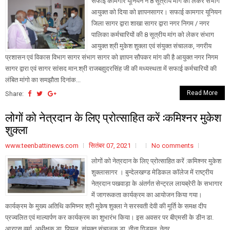
सफाई कामगार यूनियन ने 8 सूत्रीय मांग को लेकर संभाग
आयुक्त को दिया को ज्ञापनसागर। सफाई कामगार यूनियन
जिला सागर द्वारा शाखा सागर द्वारा नगर निगम / नगर
पालिका कर्मचारियों की 8 सूत्रीय मांग को लेकर संभाग
आयुक्त श्री मुकेश शुक्ला एवं संयुक्त संचालक, नगरीय
प्रशासन एवं विकास विभाग सागर संभाग सागर को ज्ञापन सौपकर मांग की है आयुक्त नगर निगम
सागर द्वारा एवं सागर सांसद मान.श्री राजबहाुदरसिंह जी की मध्यस्थता में सफाई कर्मचारियों की
लंबित मांगो का समझौता दिनांक...
Read More
Share:
लोगों को नेत्रदान के लिए प्रोत्साहित करें :कमिश्नर मुकेश
शुक्ला
www.teenbattinews.com
सितंबर 07, 2021
No comments
लोगों को नेत्रदान के लिए प्रोत्साहित करें :कमिश्नर मुकेश
शुक्लासागर । बुन्देलखण्ड मेडिकल कॉलेज में राष्ट्रीय
नेत्रदान पखवाड़ा के अंतर्गत सेन्ट्रल लायब्रेरी के सभागार
में जागरूकता कार्यक्रम का आयोजन किया गया।
कार्यक्रम के मुख्य अतिथि कमिष्नर श्री मुकेष शुक्ला ने सरस्वती देवी की मूर्ति के समक्ष दीप
प्रज्वलित एवं माल्यार्पण कर कार्यक्रम का शुभारंभ किया। इस अवसर पर बीएमसी के डीन डा.
आरएस वर्मा, अधीक्षक डा. पिप्पल, संयुक्त संचालक डा. नीना गिडयन, नेत्र...