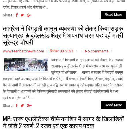
समझने के लिए परंपरागत अनुभव और विचार परंपरा ही शिक्षा, शोध, अनुसंधान के रूप में है। जिसमें
दर्शन, विचारधाराएं और मीमांसाओं...
Read More
Share:
कांग्रेस ने बिगड़ती कानून व्यवस्था को लेकर किया सड़क
सत्याग्रह ★बुंदेलखंड क्षेत्र में अपराध चरम पर: पूर्व मंत्री
सुरेन्द्र चौधरी
www.teenbattinews.com
सितंबर 08, 2021
No comments
कांग्रेस ने बिगड़ती कानून व्यवस्था को लेकर किया सड़क
सत्याग्रह★बुंदेलखंड क्षेत्र में अपराध चरम पर: पूर्व मंत्री
सुरेन्द्र चौधरीसागर । भाजपा सरकार में बिगड़ती कानून
व्यवस्था, बढ़ते अपराध, अघोषित बिजली कटौती,भारी भरकम बिजली बिल, डीज़ल, पेट्रोल, रसोई
गैस के दामों में लगातार की जा रही मूल्य वृद्धि तथा आसमान छू रही मंहगाई सहित सदर केन्ट क्षेत्र
के किसानों व आमजनों की विभिन्न बुनियादी समस्याओं को लेकर सैकड़ों कांग्रेसजनों ने मध्य
प्रदेश कांग्रेस कमेटी...
Read More
Share:
MP: राज्य एथलेटिक्स चैम्पियनशिप में सागर के खिलाड़ियों
ने जीते 2 स्वर्ण, 2 रजत एवं एक कास्य पदक