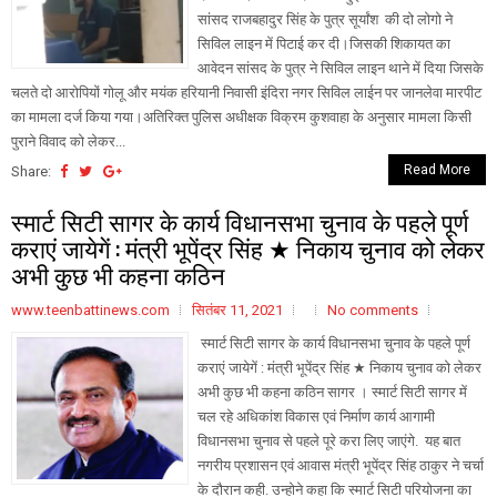
सांसद राजबहादुर सिंह के पुत्र सूर्यांश की दो लोगो ने
सिविल लाइन में पिटाई कर दी।जिसकी शिकायत का
आवेदन सांसद के पुत्र ने सिविल लाइन थाने में दिया जिसके
चलते दो आरोपियों गोलू और मयंक हरियानी निवासी इंदिरा नगर सिविल लाईन पर जानलेवा मारपीट
का मामला दर्ज किया गया।अतिरिक्त पुलिस अधीक्षक विक्रम कुशवाहा के अनुसार मामला किसी
पुराने विवाद को लेकर...
Read More
Share:
स्मार्ट सिटी सागर के कार्य विधानसभा चुनाव के पहले पूर्ण
कराएं जायेगें : मंत्री भूपेंद्र सिंह ★ निकाय चुनाव को लेकर
अभी कुछ भी कहना कठिन
www.teenbattinews.com
सितंबर 11, 2021
No comments
स्मार्ट सिटी सागर के कार्य विधानसभा चुनाव के पहले पूर्ण
कराएं जायेगें : मंत्री भूपेंद्र सिंह ★ निकाय चुनाव को लेकर
अभी कुछ भी कहना कठिन सागर । स्मार्ट सिटी सागर में
चल रहे अधिकांश विकास एवं निर्माण कार्य आगामी
विधानसभा चुनाव से पहले पूरे करा लिए जाएंगे. यह बात
नगरीय प्रशासन एवं आवास मंत्री भूपेंद्र सिंह ठाकुर ने चर्चा
के दौरान कही. उन्होने कहा कि स्मार्ट सिटी परियोजना का