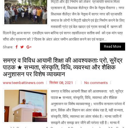
मिट्टी और ईंट निर्माण को लेकर प्रजापति समाज मिला
प्रशासन से, विधायक शेलेन्द्र जैन के नेतृत्व मेंसागर। नगर
विधायक शैलेंद्र जैन के नेतृत्व में सागर नगर की प्रजापति
समाज के लोगों ने मिट्टी खोदने एवं ईट निर्माण करने के लिए
मसवासी ग्रंट एवं बेल खादर एवं ग्राम सरबई में खनन की
दिलाने हेतु आज सागर एसडीएम पवन बारिया एवं सागर तहसीलदार सतीश वर्मा को एक मांग पत्र
सौंपा और प्रकरण को 7 दिवस के अंदर अंदर जमीन आरक्षित करने का एवं फाइल...
Read More
Share:
समग्र व विविध आयामी शिक्षा की आवश्यकता: प्रो. सुरेंद्र
पाठक ★ सभ्यता, संस्कृति, विधि, व्यवस्था और शैक्षिक
अनुशासन पर विशेष व्याख्यान
www.teenbattinews.com
सितंबर 08, 2021
No comments
समग्र व विविध आयामी शिक्षा की आवश्यकता: प्रो. सुरेंद्र
पाठक★ सभ्यता, संस्कृति, विधि, व्यवस्था और शैक्षिक
अनुशासन पर विशेष व्याख्यानमहू। भारतीय सनातन परंपरा में
ज्ञान, विवेक और विज्ञान का अंतर संबंध रहा है, यही सभ्यता,
संस्कृति, विधि, व्यवस्था का अंतर संबंध है। मानव जाति में
समझने और समझ कर जीने की परंपरा रही है। मानव में