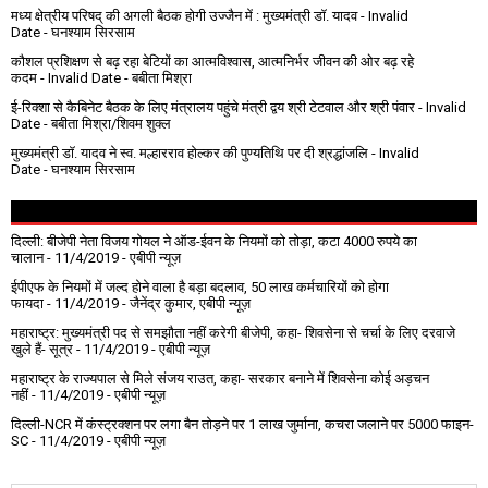
मध्य क्षेत्रीय परिषद् की अगली बैठक होगी उज्जैन में : मुख्यमंत्री डॉ. यादव
- Invalid
Date
- घनश्याम सिरसाम
कौशल प्रशिक्षण से बढ़ रहा बेटियों का आत्मविश्वास, आत्मनिर्भर जीवन की ओर बढ़ रहे
कदम
- Invalid Date
- बबीता मिश्रा
ई-रिक्शा से कैबिनेट बैठक के लिए मंत्रालय पहुंचे मंत्री द्वय श्री टेटवाल और श्री पंवार
- Invalid
Date
- बबीता मिश्रा/शिवम शुक्ल
मुख्यमंत्री डॉ. यादव ने स्व. मल्हारराव होल्कर की पुण्यतिथि पर दी श्रद्धांजलि
- Invalid
Date
- घनश्याम सिरसाम
दिल्ली: बीजेपी नेता विजय गोयल ने ऑड-ईवन के नियमों को तोड़ा, कटा 4000 रुपये का
चालान
- 11/4/2019
- एबीपी न्यूज़
ईपीएफ के नियमों में जल्द होने वाला है बड़ा बदलाव, 50 लाख कर्मचारियों को होगा
फायदा
- 11/4/2019
- जैनेंद्र कुमार, एबीपी न्यूज़
महाराष्ट्र: मुख्यमंत्री पद से समझौता नहीं करेगी बीजेपी, कहा- शिवसेना से चर्चा के लिए दरवाजे
खुले हैं- सूत्र
- 11/4/2019
- एबीपी न्यूज़
महाराष्ट्र के राज्यपाल से मिले संजय राउत, कहा- सरकार बनाने में शिवसेना कोई अड़चन
नहीं
- 11/4/2019
- एबीपी न्यूज़
दिल्ली-NCR में कंस्ट्रक्शन पर लगा बैन तोड़ने पर 1 लाख जुर्माना, कचरा जलाने पर ₹5000 फाइन-
SC
- 11/4/2019
- एबीपी न्यूज़