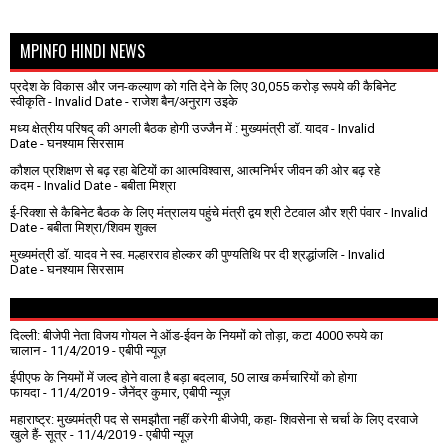
MPINFO HINDI NEWS
प्रदेश के विकास और जन-कल्याण को गति देने के लिए 30,055 करोड़ रूपये की कैबिनेट
स्वीकृति
- Invalid Date
- राजेश बैन/अनुराग उइके
मध्य क्षेत्रीय परिषद् की अगली बैठक होगी उज्जैन में : मुख्यमंत्री डॉ. यादव
- Invalid
Date
- घनश्याम सिरसाम
कौशल प्रशिक्षण से बढ़ रहा बेटियों का आत्मविश्वास, आत्मनिर्भर जीवन की ओर बढ़ रहे
कदम
- Invalid Date
- बबीता मिश्रा
ई-रिक्शा से कैबिनेट बैठक के लिए मंत्रालय पहुंचे मंत्री द्वय श्री टेटवाल और श्री पंवार
- Invalid
Date
- बबीता मिश्रा/शिवम शुक्ल
मुख्यमंत्री डॉ. यादव ने स्व. मल्हारराव होल्कर की पुण्यतिथि पर दी श्रद्धांजलि
- Invalid
Date
- घनश्याम सिरसाम
दिल्ली: बीजेपी नेता विजय गोयल ने ऑड-ईवन के नियमों को तोड़ा, कटा 4000 रुपये का
चालान
- 11/4/2019
- एबीपी न्यूज़
ईपीएफ के नियमों में जल्द होने वाला है बड़ा बदलाव, 50 लाख कर्मचारियों को होगा
फायदा
- 11/4/2019
- जैनेंद्र कुमार, एबीपी न्यूज़
महाराष्ट्र: मुख्यमंत्री पद से समझौता नहीं करेगी बीजेपी, कहा- शिवसेना से चर्चा के लिए दरवाजे
खुले हैं- सूत्र
- 11/4/2019
- एबीपी न्यूज़