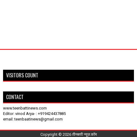
VISITORS COUNT
CONTACT
www.teenbattinews.com
Editor: vinod Arya- : +919424437885
email: teenbaatinews@gmail.com
Copyright ©
2026
तीनबत्ती न्यूज़.कॉम