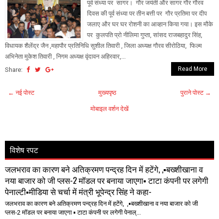
पूर्व संध्या पर सागर। गौर जयंती और सागर गौर गौरव
दिवस की पूर्व संध्या पर तीन बत्ती पर गौर प्रतिमा पर दीप
जलाए और घर घर रोशनी का आव्हान किया गया। इस मौके
पर कुलपति प्रो नीलिमा गुप्ता, सांसद राजबहादुर सिंह,
विधायक शैलेंद्र जैन ,महापौर प्रतिनिधि सुशील तिवारी , जिला अध्यक्ष गौरव सीरोठिया, फिल्म
अभिनेता मुकेश तिवारी , निगम अध्यक्ष वृंदावन अहिरवार,...
Read More
Share:
← नई पोस्ट
मुख्यपृष्ठ
पुराने पोस्ट →
मोबाइल वर्शन देखें
विशेष रपट
जलभराव का कारण बने अतिक्रमण पन्द्रह दिन में हटेंगे, ,▪️बख्शीखाना व
नया बाजार को जी प्लस-2 मॉडल पर बनाया जाएगा▪️ टाटा कंपनी पर लगेगी
पेनाल्टी▪️मीडिया से चर्चा में मंत्री भूपेन्द्र सिंह ने कहा-
जलभराव का कारण बने अतिक्रमण पन्द्रह दिन में हटेंगे, ,▪️बख्शीखाना व नया बाजार को जी
प्लस-2 मॉडल पर बनाया जाएगा ▪️ टाटा कंपनी पर लगेगी पेनाल्...