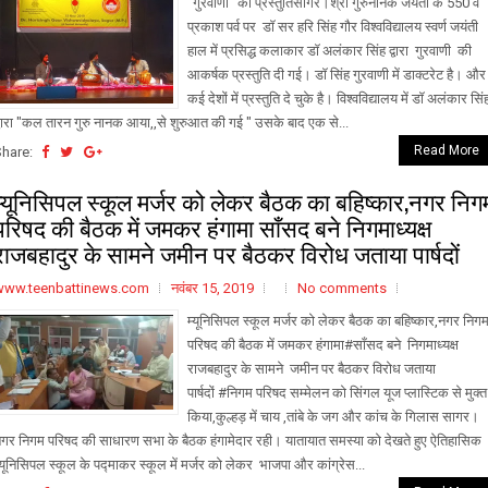
"गुरवाणी" की प्रस्तुतिसागर।श्री गुरुनानक जयंती के 550 वे
प्रकाश पर्व पर डॉ सर हरि सिंह गौर विश्वविद्यालय स्वर्ण जयंती
हाल में प्रसिद्ध कलाकार डॉ अलंकार सिंह द्वारा गुरवाणी की
आकर्षक प्रस्तुति दी गई। डॉ सिंह गुरवाणी में डाक्टरेट है। और
कई देशों में प्रस्तुति दे चुके है। विश्वविद्यालय में डॉ अलंकार सिं
्वारा "कल तारन गुरु नानक आया,,से शुरुआत की गई " उसके बाद एक से...
Read More
Share:
म्यूनिसिपल स्कूल मर्जर को लेकर बैठक का बहिष्कार,नगर निग
परिषद की बैठक में जमकर हंगामा साँसद बने निगमाध्यक्ष
राजबहादुर के सामने जमीन पर बैठकर विरोध जताया पार्षदों
www.teenbattinews.com
नवंबर 15, 2019
No comments
म्यूनिसिपल स्कूल मर्जर को लेकर बैठक का बहिष्कार,नगर निग
परिषद की बैठक में जमकर हंगामा#साँसद बने निगमाध्यक्ष
राजबहादुर के सामने जमीन पर बैठकर विरोध जताया
पार्षदों #निगम परिषद सम्मेलन को सिंगल यूज प्लास्टिक से मुक्त
किया,कुल्हड़ में चाय ,तांबे के जग और कांच के गिलास सागर।
गर निगम परिषद की साधारण सभा के बैठक हंगामेदार रही। यातायात समस्या को देखते हुए ऐतिहासिक
्यूनिसिपल स्कूल के पद्माकर स्कूल में मर्जर को लेकर भाजपा और कांग्रेस...