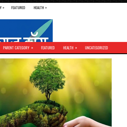
»
»
Y
FEATURED
HEALTH
»
»
PARENT CATEGORY
FEATURED
HEALTH
UNCATEGORIZED