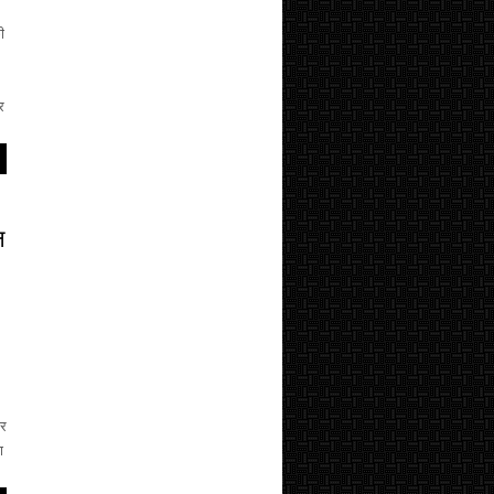
ी
र
न
कर
ा