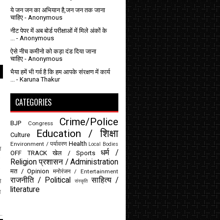
ये जन जन का अभियान है,जन जन तक जाना
चाहिए
- Anonymous
नीट पेपर में अब बोर्ड परीक्षाओं में मिले अंकों के
...
- Anonymous
ऐसे नीच कमीनो को कड़ा दंड दिया जाना
चाहिए
- Anonymous
भैया हमें भी गर्व है कि हम आपके संरक्षण में कार्य
...
- Karuna Thakur
CATEGORIES
Crime/Police
BJP
Congress
Education / शिक्षा
Culture
Health
Environment / पर्यावरण
Local Bodies
त
धर्म /
OFF TRACK
खेल / Sports
Religion
प्रशासन / Administration
मत / Opinion
मनोरंजन / Entertainment
राजनीति / Political
साहित्य /
े
संस्कृति
literature
ल
..