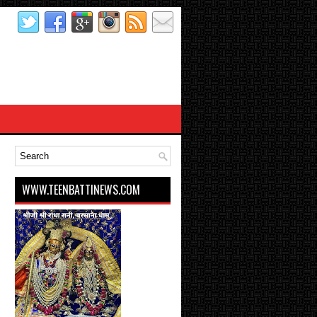
WWW.TEENBATTINEWS.COM