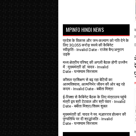
MPINFO HINDI NEWS
क
ल
प्रदेश के विकास और जन-कल्याण को गति देने के
लिए 30,055 करोड़ रूपये की कैबिनेट
स्वीकृति
- Invalid Date
- राजेश बैन/अनुराग
उइके
मध्य क्षेत्रीय परिषद् की अगली बैठक होगी उज्जैन
में : मुख्यमंत्री डॉ. यादव
- Invalid
Date
- घनश्याम सिरसाम
कौशल प्रशिक्षण से बढ़ रहा बेटियों का
आत्मविश्वास, आत्मनिर्भर जीवन की ओर बढ़ रहे
कदम
- Invalid Date
- बबीता मिश्रा
ई-रिक्शा से कैबिनेट बैठक के लिए मंत्रालय पहुंचे
मंत्री द्वय श्री टेटवाल और श्री पंवार
- Invalid
Date
- बबीता मिश्रा/शिवम शुक्ल
मुख्यमंत्री डॉ. यादव ने स्व. मल्हारराव होल्कर की
पुण्यतिथि पर दी श्रद्धांजलि
- Invalid
Date
- घनश्याम सिरसाम
स