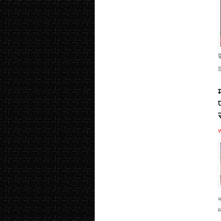
द
न
म