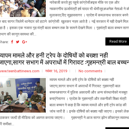
नारेबाजी करते हुए पहुचे कांग्रेसी#इस मौके पर एक और
नवकरणीय ऊर्जामंत्री हर्ष यादव भी थेमौजूद#अनेक नेताओ ने क
मुलाकात,दिए सुझावसागर । प्रदेश में कमलनाथ सरकार बनने
े बाद सागर जिलेमें थानेदार को हटाने कांग्रेसी खुलकर नज़र आते है । नई सरकार में यही देखने मिल
हा है । इसका एक नजारा गृह मंत्री बाला बच्चन तक के सामने देखने मिला । गृहमंत्री बाला बच्चन साग
भाग की कानून ववयथा की...
Read More
Share:
व्यापम मामले और हनी ट्रेप के दोषियों को बख्शा नही
जाएगा,सागर सभाग में अपराधों में गिरावट :गृहमन्त्री बाल बच्च
www.teenbattinews.com
नवंबर 16, 2019
No comments
व्यापम मामले और हनी ट्रेप के दोषियों को बख्शा नही
जाएगा,सागर सभाग में अपराधों में गिरावट :गृहमन्त्री बाल
बच्चन#सागर में पुलिस अकादमी और अन्य संस्थानोको मजबूत
बनाएंगेसागर । प्रदेश के गृहमन्त्री और तकनीकी शिक्षा मंत्री
बाला बच्चन ने कहा है कि व्यापम मामले और हनी ट्रेप कांड की
जांच जारी है । इनके दोषियों को बख्शा नही जाएगा। इनको ले
ैठककर जल्दी ही मीडिया को अवगत कराया जाएगा। गृहमन्त्री ने आज सागर झोन कीकानून व्यवस्थ
ी समीक्षा...