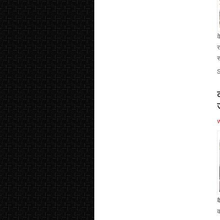
क
र
स
ब
क