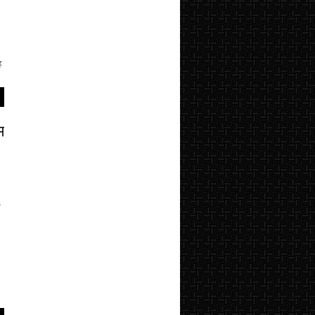
ह
म
म