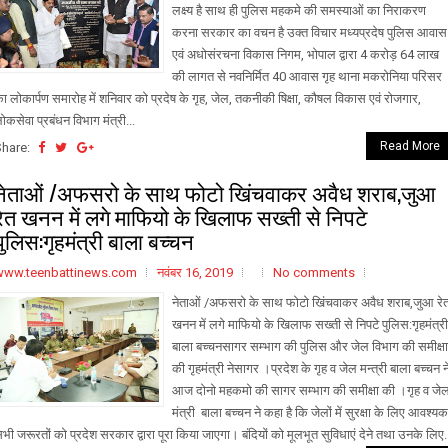
लक्ष्य है साथ ही पुलिस महकमे की समस्याओं का निराकरण
करना सरकार का वचन है उक्त विचार मध्यप्रदेष पुलिस आवास
एवं अधोसंरचना विकास निगम, भोपाल द्वारा 4 करोड़ 64 लाख
की लागत से नवनिर्मित 40 आवास गृह थाना मकरोनिया परिसर
ा लोकार्पण समारोह में शनिवार को प्रदेष के गृह, जेल, तकनीकी षिक्षा, कौषल विकास एवं रोजगार,
ोकसेवा प्रबंधन विभाग मंत्री...
Read More
Share:
नेताओं /अफसरो के साथ फोटो खिंचवाकर अवैध शराब,जुआ
रेत खनन में लगे माफियो के खिलाफ सख्ती से निपटे
पुलिस:गृहमंत्री बाला बच्चन
www.teenbattinews.com
नवंबर 16, 2019
No comments
नेताओं /अफसरो के साथ फोटो खिंचवाकर अवैध शराब,जुआ रे
खनन में लगे माफियो के खिलाफ सख्ती से निपटे पुलिस:गृहमंत्री
बाला बच्चनसागर सम्भाग की पुलिस और जेल विभाग की समीक्षा
की गृहमंत्री नेसागर ।प्रदेश के गृह व जेल मन्त्री बाला बच्चन न
आज दोनो महकमो की सागर सम्भाग की समीक्षा की ।गृह व जे
मंत्री बाला बच्चन ने कहा है कि जेलों में सुरक्षा के लिए आवश्यक
भी जरूरतों को प्रदेश सरकार द्वारा पूरा किया जाएगा। बंदियों को मूलभूत सुविधाएं देने तथा उनके लिए.