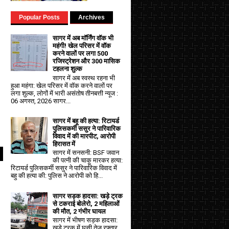
Popular Posts
Archives
सागर में अब मॉर्निंग वॉक भी
महंगी! खेल परिसर में वॉक
करने वालों पर लगा ₹500
रजिस्ट्रेशन और ₹300 मासिक
टहलना शुल्क
सागर में अब स्वस्थ रहना भी
हुआ महंगा: खेल परिसर में वॉक करने वालों पर
लगा शुल्क, लोगों में भारी असंतोष तीनबत्ती न्यूज :
06 अगस्त, 2026 सागर...
सागर में बहू की हत्या: रिटायर्ड
पुलिसकर्मी ससुर ने पारिवारिक
विवाद में की मारपीट, आरोपी
हिरासत में
सागर में सनसनी: BSF जवान
की पत्नी की चाकू मारकर हत्या:
रिटायर्ड पुलिसकर्मी ससुर ने पारिवारिक विवाद में
बहु की हत्या की: पुलिस ने आरोपी को हि...
सागर सड़क हादसा: खड़े ट्रक
से टकराई बोलेरो, 2 महिलाओं
की मौत, 2 गंभीर घायल
सागर में भीषण सड़क हादसा:
खड़े ट्रक में घुसी तेज रफ्तार