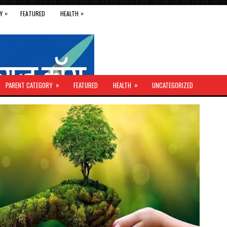
»
»
Y
FEATURED
HEALTH
»
»
PARENT CATEGORY
FEATURED
HEALTH
UNCATEGORIZED