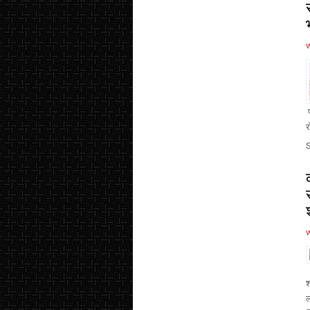
प
र
श
ल