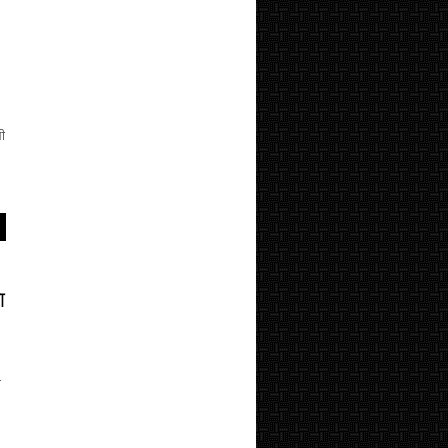
ी
ा
ी