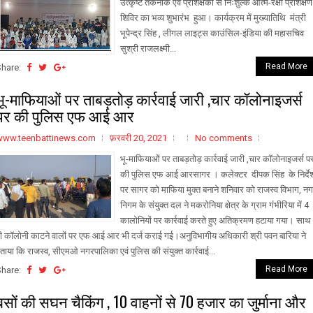
उत्कृष्ट तकनीक एवं प्रशिक्षकों से निःशुल्क आत्म-रक्षा प्रशिक्षण
शिविर का भव्य शुभारंभ हुआ। कार्यक्रम में मुख्यातिथि मंत्री
भूपेन्द्र सिंह , लीगल लाइट्स काउंसिल-इंडिया की महासचिव
सुश्री राजलक्ष्मी...
Read More
Share:
भू-माफियाओं पर ताबड़तोड़ कार्रवाई जारी ,चार कॉलोनाइजर्स
पर की पुलिस एफ आई आर
www.teenbattinews.com
फ़रवरी 20, 2021
No comments
भू-माफियाओं पर ताबड़तोड़ कार्रवाई जारी ,चार कॉलोनाइजर्स प
की पुलिस एफ आई आरसागर । कलेक्टर दीपक सिंह के निर्दे
पर सागर को माफिया मुक्त बनाने शनिवार को राजस्व विभाग, न
निगम के संयुक्त दल ने मकरोनिया क्षेत्र के ग्राम गंभीरिया में 4
कालोनियों पर कार्रवाई करते हुए अतिक्रमण हटाया गया। साथ
ी कॉलोनी काटने वालों पर एफ आई आर भी दर्ज कराई गई।अनुविभागीय अधिकारी श्री पवन बारिया ने
ताया कि राजस्व, सीएमओ नगरपालिका एवं पुलिस की संयुक्त कार्रवाई...
Read More
Share:
बसों की सघन चैकिंग , 10 वाहनों से 70 हजार का जुर्माना और