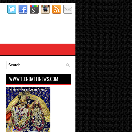
WWW.TEENBATTINEWS.COM