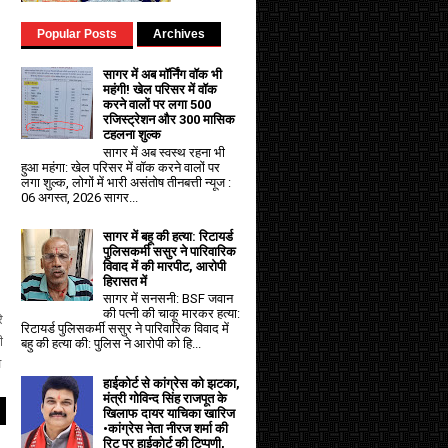
Popular Posts
Archives
सागर में अब मॉर्निंग वॉक भी
महंगी! खेल परिसर में वॉक
करने वालों पर लगा ₹500
रजिस्ट्रेशन और ₹300 मासिक
टहलना शुल्क
सागर में अब स्वस्थ रहना भी
हुआ महंगा: खेल परिसर में वॉक करने वालों पर
लगा शुल्क, लोगों में भारी असंतोष तीनबत्ती न्यूज :
06 अगस्त, 2026 सागर...
सागर में बहू की हत्या: रिटायर्ड
पुलिसकर्मी ससुर ने पारिवारिक
विवाद में की मारपीट, आरोपी
हिरासत में
सागर में सनसनी: BSF जवान
की पत्नी की चाकू मारकर हत्या:
े
रिटायर्ड पुलिसकर्मी ससुर ने पारिवारिक विवाद में
ी
बहु की हत्या की: पुलिस ने आरोपी को हि...
व
हाईकोर्ट से कांग्रेस को झटका,
मंत्री गोविन्द सिंह राजपूत के
खिलाफ दायर याचिका खारिज
•कांग्रेस नेता नीरज शर्मा की
रिट पर हाईकोर्ट की टिप्पणी,