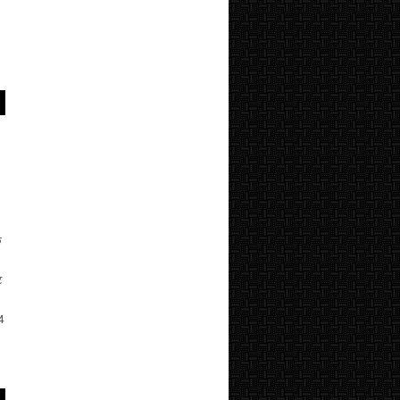
क
ि
4