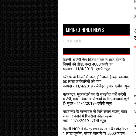
ज
आ
MPINFO HINDI NEWS
लोड हो रहा है. . .
दिल्ली: बीजेपी नेता विजय गोयल ने ऑड-ईवन के
नियमों को तोड़ा, कटा 4000 रुपये का
चालान
- 11/4/2019
- एबीपी न्यूज़
ईपीएफ के नियमों में जल्द होने वाला है बड़ा बदलाव,
50 लाख कर्मचारियों को होगा
फायदा
- 11/4/2019
- जैनेंद्र कुमार, एबीपी न्यूज़
महाराष्ट्र: मुख्यमंत्री पद से समझौता नहीं करेगी
त
बीजेपी, कहा- शिवसेना से चर्चा के लिए दरवाजे खुले
ब
हैं- सूत्र
- 11/4/2019
- एबीपी न्यूज़
महाराष्ट्र के राज्यपाल से मिले संजय राउत, कहा-
सरकार बनाने में शिवसेना कोई अड़चन
नहीं
- 11/4/2019
- एबीपी न्यूज़
दिल्ली-NCR में कंस्ट्रक्शन पर लगा बैन तोड़ने पर
1 लाख जुर्माना, कचरा जलाने पर ₹5000 फाइन-