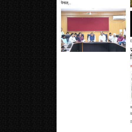
पेनाल्...
E
क
व