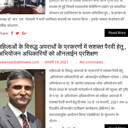
इंडस्ट्री की 41 वीं वार्षिक साधारण सभा आज गूगल मीट के
माध्यम से हुई जिसमें मध्यप्रदेश केविभिन्न उद्योग एवं व्यापारिक
संस्थान एवं एसोसिएश्न के सदस्य सम्मिलित हुए। फेडरेशन के
ध्यक्ष डॉ. आर. एस. गोस्वामी ने सभी उपस्थित सदस्यों का स्वागत किया। इसके पश्चात् फेडरेशन की
ार्षिक साधारण...
Read More
Share:
महिलाओं के विरूद्ध अपराधों के प्रकरणों में सशक्त पैरवी हेतु ,
अभियोजन अधिकारियों को ऑनलाईन प्रशिक्षण
www.teenbattinews.com
फ़रवरी 19, 2021
No comments
महिलाओं के विरूद्ध अपराधों के प्रकरणों में सशक्त पैरवी हेतु
,अभियोजन अधिकारियों को ऑनलाईन प्रशिक्षण भोपाल। लो
अभियोजन म.प्र. के अंतर्गत संचालक लोक अभियोजन श्री
विजय यादव के प्रभावी मार्गदर्शन में महिलाओं की सुरक्षा की दृष्ट
से म.प्र. के अभियोजन अधिकारीगण को महिला अपराधों में
सशक्त पैरवी करने हेतु दिनांक 16 से 19 फरवरी, 2021 तक 0
दिवसीय ऑनलाईन प्रशिक्षण कार्यक्रम (वेबीनार) का
सफलतापूर्वक आयोजन किया गयावेबीनार के शुभारम्भ के
दौरान ...