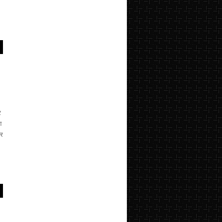
र
श
गर