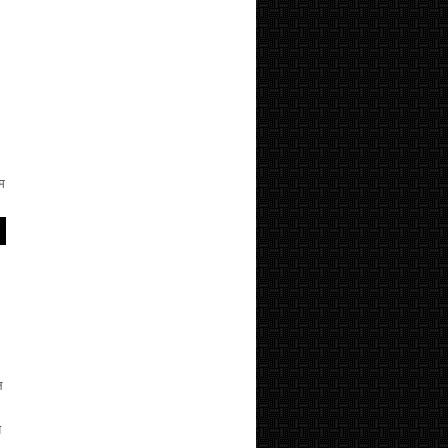
यम
ल
े