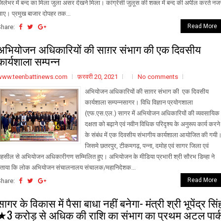
िलेभर में बन्द का मिला जुला असर देखने मिला। कांग्रेसी जुलूस की शक्ल में बन्द की अपील करते नज
ए। प्रमुख बाजार दोपहर तक...
Read More
Share:
अभियोजन अधिकारियों की साग़र संभाग की एक दिवसीय
कार्यशाला सम्पन्न
www.teenbattinews.com
फ़रवरी 20, 2021
No comments
अभियोजन अधिकारियों की साग़र संभाग की एक दिवसीय
कार्यशाला सम्पन्नसागर। विधि विज्ञान प्रयोगशाला
(एफ.एस.एल.) सागर में अभियोजन अधिकारियों की व्यवसायिक
दक्षता को बढ़ाने एवं नवीन विधिक परिदृश्य के अनुरूप कार्य करने
के संबंध में एक दिवसीय संभागीय कार्यशाला आयोजित की गयी
जिसमे छतरपुर, टीकमगढ़, पन्ना, दमोह एवं सागर जिला एवं
हसील से अभियोजन अधिकारीगण सम्मिलित हुए। अभियोजन के मीडिया प्रभारी श्री सौरभ डिम्हा ने
ताया कि लोक अभियोजन संचालनालय संचालक/महानिदेशक...
Read More
Share:
सागर के विकास में पैसा बाधा नहीं बनेगा- मंत्री श्री भूपेंद्र सिं
★3 करोड़ से अधिक की राशि का संभाग का प्रथम अटल पार्