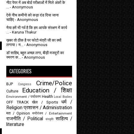
नीट पेपर में अब बोर्ड परीक्षाओं में मिले अंकों के
...
- Anonymous
ऐसे नीच कमीनो को कड़ा दंड दिया जाना
चाहिए
- Anonymous
भैया हमें भी गर्व है कि हम आपके संरक्षण में कार्य
...
- Karuna Thakur
ख़बर तो ठीक है पर फोटो मंत्री जी का क्यों
लगाया। म...
- Anonymous
डॉ साहिब, बहुत अच्छा लगा, बीड़ी मजदूरों का
स्मरण क...
- Anonymous
CATEGORIES
Crime/Police
BJP
Congress
Education / शिक्षा
Culture
Health
Environment / पर्यावरण
Local Bodies
धर्म /
OFF TRACK
खेल / Sports
Religion
प्रशासन / Administration
मत / Opinion
मनोरंजन / Entertainment
राजनीति / Political
साहित्य /
संस्कृति
literature