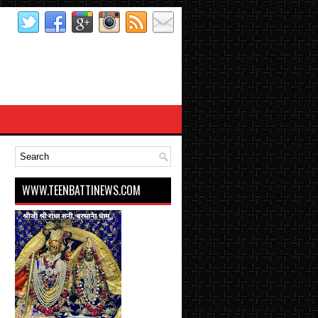
WWW.TEENBATTINEWS.COM