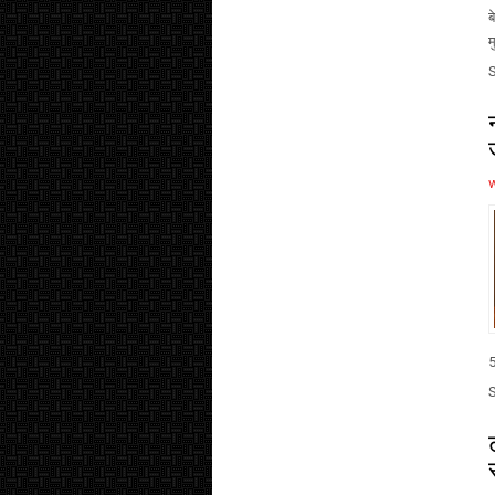
ब
म
5