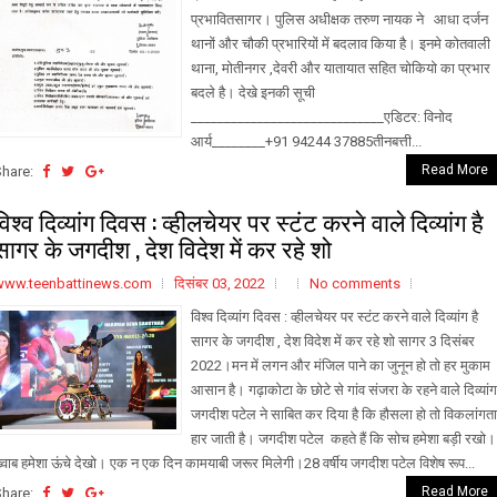
प्रभावितसागर। पुलिस अधीक्षक तरुण नायक ने आधा दर्जन
थानों और चौकी प्रभारियों में बदलाव किया है। इनमे कोतवाली
थाना, मोतीनगर ,देवरी और यातायात सहित चोकियो का प्रभार
बदले है। देखे इनकी सूची
_____________________________एडिटर: विनोद
आर्य________+91 94244 37885तीनबत्ती...
Read More
Share:
विश्व दिव्यांग दिवस : व्हीलचेयर पर स्टंट करने वाले दिव्यांग है
सागर के जगदीश , देश विदेश में कर रहे शो
www.teenbattinews.com
दिसंबर 03, 2022
No comments
विश्व दिव्यांग दिवस : व्हीलचेयर पर स्टंट करने वाले दिव्यांग है
सागर के जगदीश , देश विदेश में कर रहे शो सागर 3 दिसंबर
2022।मन में लगन और मंजिल पाने का जुनून हो तो हर मुकाम
आसान है। गढ़ाकोटा के छोटे से गांव संजरा के रहने वाले दिव्यांग
जगदीश पटेल ने साबित कर दिया है कि हौसला हो तो विकलांगता
हार जाती है। जगदीश पटेल कहते हैं कि सोच हमेशा बड़ी रखो।
्वाब हमेशा ऊंचे देखो। एक न एक दिन कामयाबी जरूर मिलेगी।28 वर्षीय जगदीश पटेल विशेष रूप...
Read More
Share: