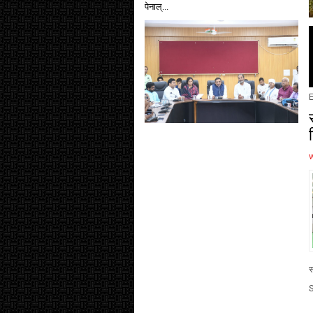
पेनाल्...
E
स