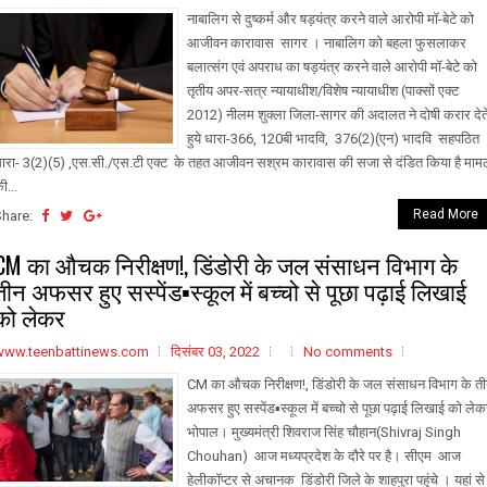
नाबालिग से दुष्कर्म और षड़यंत्र करने वाले आरोपी मॉ-बेटे को
आजीवन कारावास सागर । नाबालिग को बहला फुसलाकर
बलात्संग एवं अपराध का षड़यंत्र करने वाले आरोपी मॉ-बेटे को
तृतीय अपर-सत्र न्यायाधीश/विशेष न्यायाधीश (पाक्सों एक्ट
2012) नीलम शुक्ला जिला-सागर की अदालत ने दोषी करार देत
हुये धारा-366, 120बी भादवि, 376(2)(एन) भादवि सहपठित
ारा- 3(2)(5) ,एस.सी./एस.टी एक्ट के तहत आजीवन सश्रम कारावास की सजा से दंडित किया है मामल
ी...
Read More
Share:
CM का औचक निरीक्षण!, डिंडोरी के जल संसाधन विभाग के
तीन अफसर हुए सस्पेंड▪️स्कूल में बच्चो से पूछा पढ़ाई लिखाई
को लेकर
www.teenbattinews.com
दिसंबर 03, 2022
No comments
CM का औचक निरीक्षण!, डिंडोरी के जल संसाधन विभाग के त
अफसर हुए सस्पेंड▪️स्कूल में बच्चो से पूछा पढ़ाई लिखाई को ले
भोपाल। मुख्यमंत्री शिवराज सिंह चौहान(Shivraj Singh
Chouhan) आज मध्यप्रदेश के दौरे पर है। सीएम आज
हेलीकॉप्टर से अचानक डिंडोरी जिले के शाहपुरा पहुंचे । यहां स