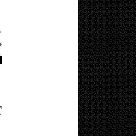
े
े
ीन
कर
े