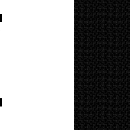
ं
ं
े