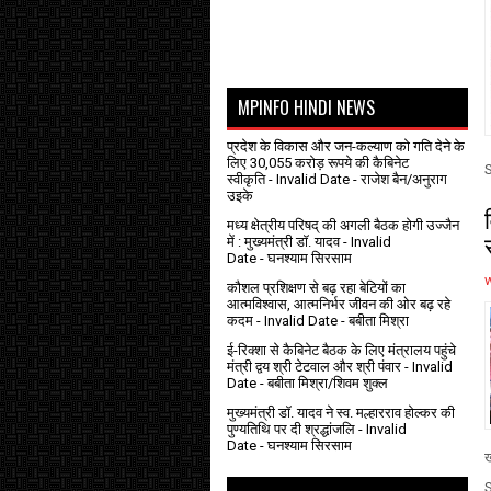
MPINFO HINDI NEWS
प्रदेश के विकास और जन-कल्याण को गति देने के
लिए 30,055 करोड़ रूपये की कैबिनेट
स्वीकृति
- Invalid Date
- राजेश बैन/अनुराग
उइके
मध्य क्षेत्रीय परिषद् की अगली बैठक होगी उज्जैन
में : मुख्यमंत्री डॉ. यादव
- Invalid
Date
- घनश्याम सिरसाम
कौशल प्रशिक्षण से बढ़ रहा बेटियों का
आत्मविश्वास, आत्मनिर्भर जीवन की ओर बढ़ रहे
कदम
- Invalid Date
- बबीता मिश्रा
ई-रिक्शा से कैबिनेट बैठक के लिए मंत्रालय पहुंचे
मंत्री द्वय श्री टेटवाल और श्री पंवार
- Invalid
Date
- बबीता मिश्रा/शिवम शुक्ल
मुख्यमंत्री डॉ. यादव ने स्व. मल्हारराव होल्कर की
पुण्यतिथि पर दी श्रद्धांजलि
- Invalid
Date
- घनश्याम सिरसाम
ख