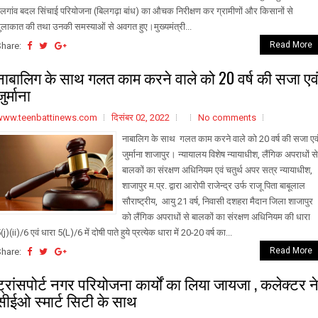
ेलगांव बदल सिंचाई परियोजना (बिलगढ़ा बांध) का औचक निरीक्षण कर ग्रामीणों और किसानों से
ुलाकात की तथा उनकी समस्याओं से अवगत हुए।मुख्यमंत्री...
Read More
Share:
नाबालिग के साथ गलत काम करने वाले को 20 वर्ष की सजा एव
जुर्माना
www.teenbattinews.com
दिसंबर 02, 2022
No comments
नाबालिग के साथ गलत काम करने वाले को 20 वर्ष की सजा एव
जुर्माना शाजापुर। न्यायालय विशेष न्या‍याधीश, लैंगिक अपराधों से
बालकों का संरक्षण अधिनियम एवं चतुर्थ अपर सत्र न्यायाधीश,
शाजापुर म.प्र. द्वारा आरोपी राजेन्द्र उर्फ राजू पिता बाबूलाल
सौराष्ट्रीय, आयु 21 वर्ष, निवासी दशहरा मैदान जिला शाजापुर
को लैंगिक अपराधों से बालकों का संरक्षण अधिनियम की धारा
(j)(ii)/6 एवं धारा 5(L)/6 में दोषी पाते हुये प्रत्येक धारा में 20-20 वर्ष का...
Read More
Share:
ट्रांसपोर्ट नगर परियोजना कार्यों का लिया जायजा , कलेक्टर न
सीईओ स्मार्ट सिटी के साथ