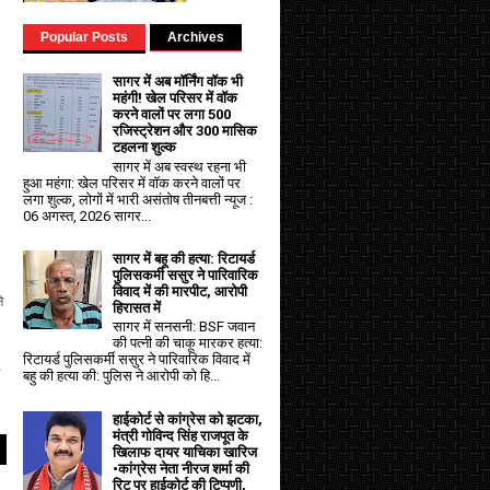
Popular Posts
Archives
सागर में अब मॉर्निंग वॉक भी
महंगी! खेल परिसर में वॉक
करने वालों पर लगा ₹500
रजिस्ट्रेशन और ₹300 मासिक
टहलना शुल्क
सागर में अब स्वस्थ रहना भी
हुआ महंगा: खेल परिसर में वॉक करने वालों पर
लगा शुल्क, लोगों में भारी असंतोष तीनबत्ती न्यूज :
06 अगस्त, 2026 सागर...
सागर में बहू की हत्या: रिटायर्ड
पुलिसकर्मी ससुर ने पारिवारिक
विवाद में की मारपीट, आरोपी
े
हिरासत में
सागर में सनसनी: BSF जवान
की पत्नी की चाकू मारकर हत्या:
रिटायर्ड पुलिसकर्मी ससुर ने पारिवारिक विवाद में
बहु की हत्या की: पुलिस ने आरोपी को हि...
हाईकोर्ट से कांग्रेस को झटका,
मंत्री गोविन्द सिंह राजपूत के
खिलाफ दायर याचिका खारिज
•कांग्रेस नेता नीरज शर्मा की
रिट पर हाईकोर्ट की टिप्पणी,