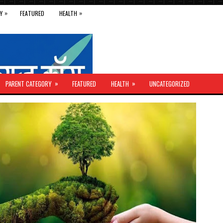
»
»
Y
FEATURED
HEALTH
»
»
PARENT CATEGORY
FEATURED
HEALTH
UNCATEGORIZED