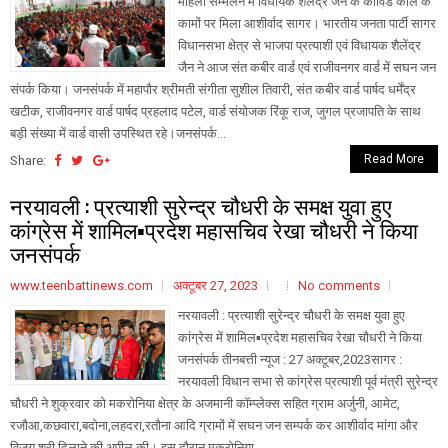
महिला सम्मेलन में विधायक शैलेंद्र जैन के कोविड काल के
कामों पर मिला आशीर्वाद सागर। भारतीय जनता पार्टी सागर
विधानसभा क्षेत्र से भाजपा प्रत्याशी एवं विधायक शैलेंद्र
जैन ने आज संत कबीर वार्ड एवं राजीवनगर वार्ड में सघन जन
संपर्क किया। जनसंपर्क में महापौर श्रीमती संगीता सुशील तिवारी, संत कबीर वार्ड पार्षद धर्मेंद्र
खटीक, राजीवनगर वार्ड पार्षद प्रहलाद पटेल, वार्ड संयोजक रिंकू राज, जुगल प्रजापति के साथ
बड़ी संख्या में वार्ड वासी उपस्थित रहे।जनसंपर्क...
Read More
Share:
नरयावली : प्रत्याशी सुरेन्द्र चौधरी के समक्ष युवा हुए
कांग्रेस में शामिल▪️प्रदेश महासचिव रेखा चौधरी ने किया
जनसंपर्क
www.teenbattinews.com
अक्टूबर 27, 2023
No comments
नरयावली : प्रत्याशी सुरेन्द्र चौधरी के समक्ष युवा हुए
कांग्रेस में शामिल▪️प्रदेश महासचिव रेखा चौधरी ने किया
जनसंपर्क तीनबत्ती न्यूज : 27 अक्टूबर,2023सागर :
नरयावली विधान सभा से कांग्रेस प्रत्याशी पूर्व मंत्री सुरेन्द्र
चौधरी ने शुक्रवार को मकरोनिया क्षेत्र के अजमानी कॉम्प्लेक्स सहित ग्राम अर्जुनी, आमेट,
रजौआ,कछवारा,बदोना,लहदरा,रतौना आदि ग्रामों में सघन जन सम्पर्क कर आशीर्वाद मांगा और
विजय श्री दिलाने की अपील की। इस दौरान मकरोनिया...