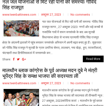
नल जल योजनाओं से मिट रही पानी की समस्या: गोविंद
सिंह राजपूत
www.teenbattinews.com
अक्टूबर 27, 2023
No comments
नल जल योजनाओं से मिट रही पानी की समस्या: गोविंद सिंह
राजपूत सागर , 27 अक्टूबर 2023: नगरों और बड़े कस्बों से
नजदीकि गावों में सघन जनसंपर्क के बाद अब सुरखी
विधानसभा क्षेत्र से भाजपा प्रत्याशी गोविंद सिंह राजपूत
क्षेत्र के अंदरूनी इलाकों में पहुंच बनाकर जनसंपर्क अभियान में अपनी बढ़त बनाए हुए हैं। शुक्रवार
को गोविंद सिंह राजपूत ने सुरखी के ग्राम उमरिया सेमरा, लालबाग, नया खेड़ा, हुरा, परासरीकलां,
चंदनहारी तथा हिनोतियाकलां में जनसम्पर्क कर...
Read More
Share:
मालथौन ब्लाक कांग्रेस के पूर्व अध्यक्ष मदन दुबे ने मंत्री
भूपेंद्र सिंह के समक्ष भाजपा की सदस्यता ली
www.teenbattinews.com
अक्टूबर 27, 2023
No comments
मालथौन ब्लाक कांग्रेस के पूर्व अध्यक्ष मदन दुबे ने मंत्री
भूपेंद्र सिंह के समक्ष भाजपा की सदस्यता ली तीनबत्ती न्यूज :
27 अक्टूबर, 2023बरोदिया कलां । मालथौन के पूर्व ब्लाक
कांग्रेस अध्यक्ष मदन दुबे ने रिछा में आयोजित एक कार्यक्रम