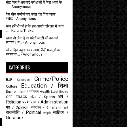
नीट पेपर में अब बोर्ड परीक्षाओं में मिले अंकों के
...
- Anonymous
ऐसे नीच कमीनो को कड़ा दंड दिया जाना
चाहिए
- Anonymous
भैया हमें भी गर्व है कि हम आपके संरक्षण में कार्य
...
- Karuna Thakur
ख़बर तो ठीक है पर फोटो मंत्री जी का क्यों
लगाया। म...
- Anonymous
डॉ साहिब, बहुत अच्छा लगा, बीड़ी मजदूरों का
स्मरण क...
- Anonymous
CATEGORIES
Crime/Police
BJP
Congress
Education / शिक्षा
Culture
Health
Environment / पर्यावरण
Local Bodies
धर्म /
OFF TRACK
खेल / Sports
Religion
प्रशासन / Administration
मत / Opinion
मनोरंजन / Entertainment
स
राजनीति / Political
साहित्य /
संस्कृति
literature