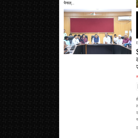
पेनाल्...
E
ह
ल
उ
स