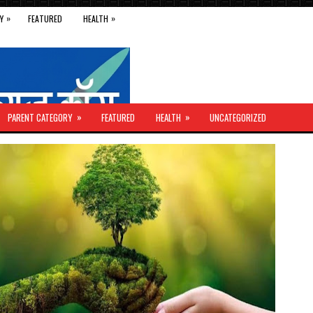
»
»
Y
FEATURED
HEALTH
»
»
PARENT CATEGORY
FEATURED
HEALTH
UNCATEGORIZED