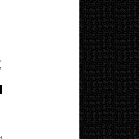
ाव
ह
री