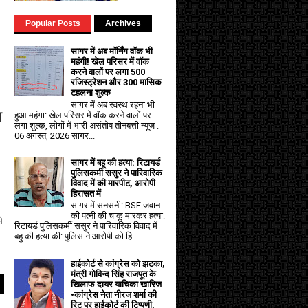
Popular Posts
Archives
सागर में अब मॉर्निंग वॉक भी
महंगी! खेल परिसर में वॉक
करने वालों पर लगा ₹500
रजिस्ट्रेशन और ₹300 मासिक
टहलना शुल्क
सागर में अब स्वस्थ रहना भी
ण
हुआ महंगा: खेल परिसर में वॉक करने वालों पर
लगा शुल्क, लोगों में भारी असंतोष तीनबत्ती न्यूज :
06 अगस्त, 2026 सागर...
सागर में बहू की हत्या: रिटायर्ड
पुलिसकर्मी ससुर ने पारिवारिक
विवाद में की मारपीट, आरोपी
हिरासत में
सागर में सनसनी: BSF जवान
की पत्नी की चाकू मारकर हत्या:
े
रिटायर्ड पुलिसकर्मी ससुर ने पारिवारिक विवाद में
बहु की हत्या की: पुलिस ने आरोपी को हि...
हाईकोर्ट से कांग्रेस को झटका,
मंत्री गोविन्द सिंह राजपूत के
खिलाफ दायर याचिका खारिज
•कांग्रेस नेता नीरज शर्मा की
रिट पर हाईकोर्ट की टिप्पणी,