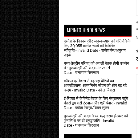
क
MPINFO HINDI NEWS
क
प्रदेश के विकास और जन-कल्याण को गति देने के
लिए 30,055 करोड़ रूपये की कैबिनेट
स्वीकृति
- Invalid Date
- राजेश बैन/अनुराग
उइके
मध्य क्षेत्रीय परिषद् की अगली बैठक होगी उज्जैन
में : मुख्यमंत्री डॉ. यादव
- Invalid
Date
- घनश्याम सिरसाम
कौशल प्रशिक्षण से बढ़ रहा बेटियों का
आत्मविश्वास, आत्मनिर्भर जीवन की ओर बढ़ रहे
कदम
- Invalid Date
- बबीता मिश्रा
ई-रिक्शा से कैबिनेट बैठक के लिए मंत्रालय पहुंचे
मंत्री द्वय श्री टेटवाल और श्री पंवार
- Invalid
Date
- बबीता मिश्रा/शिवम शुक्ल
मुख्यमंत्री डॉ. यादव ने स्व. मल्हारराव होल्कर की
पुण्यतिथि पर दी श्रद्धांजलि
- Invalid
Date
- घनश्याम सिरसाम