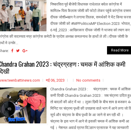
निष्कासित पूर्व बीजेपी विधायक राधेलाल बघेल कांग्रेस में
शामिल▪️ पिता कैलाश जोशी की फोटो लेकर पहुंचे कांग्रेस दफ्तर
दीपक जोशी▪️बहन ने लगाया तिलक, समर्थकों ने भेंट किया फरस
दीपक जोशी को #MPPoliticsMP Election 2023: भोपाल,
6 मई ,2023 : आखिरकार दीपक जोशी ने भाजपा को त्याग कर
ांग्रेस की सदस्यता मप्र कांग्रेस कमेटी के प्रदेश अध्यक्ष कमलनाथ के हाथों ले ली।दीपक जोशी के
ाथों मे उनके...
Read More
Share:
Chandra Grahan 2023 : चंद्रग्रहण : चमक में आंशिक कमी
दिखी
www.teenbattinews.com
मई 06, 2023
No comments
Chandra Grahan 2023 : चंद्रग्रहण : चमक में आंशिक
कमी दिखी Chandra Grahan 2023 : जब चंद्रमा उदित ह
तो बादलों की ओट में था । लुका छिपी के बीच शाम 8 बजकर 4
मिनिट पर चंद्रमा पृथ्‍वी की उपछाया वाले भाग में आने लगा जो 
सूर्य और चंद्रमा के बीच पृथ्‍वी के आ जाने से बन रही थी ।
चंद्रमा के इस भाग में आने से इसकी चमक में आंशिक कमी आ
गई । नेशनल अवार्ड प्राप्‍त विज्ञान प्रसारक ने यह जानकारी