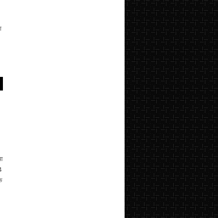
ा
ुआ
4
कि