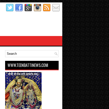
WWW.TEENBATTINEWS.COM