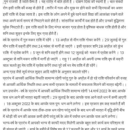
,गुण राजसी है जाति वैश्य है । यह रात्रि में बलि होती है । दक्षिण दिशा की स्वामी है । बात संबंधी
रोग इसी राशि की वजह से होते हैं ।शरीर में गला और मुख पर होने वाले सभी क्रियाओं का असर
इसी राशि से देखा जाता है। इस राशि के लोग अपने में डूबे रहने वाले विद्या की आकांक्षा रखने वाले
तथा अपने कार्य समय से निपटाने वाले होते हैं। सांसारिक कार्यों में दक्ष होते हैं और उनको बुद्धिमत्ता
पूर्वक निपटाते हैं। इस राशि वालों के लिए मंगल बाजार ग्रह होता है वृश्चिक बाधक राशि होती है और
शनि तथा शुक्र इनके लिए शुभ ग्रह होते हैं।
वर्ष के प्रारंभ में गुरु मकर राशि में रहेंगे । 13 अप्रैल से मीन राशि गोचर करेंगे । 29 जुलाई से गुरु
मीन राशि में वक्री होंगे तथा 24 नवंबर से मार्गी हो जाएंगे । इसी प्रकार शनि 28 अप्रैल को कुंभ
राशि में प्रवेश करेंगे । 5 जून से शनि वक्री होंगे तथा 12 जुलाई को मकर में प्रवेश करेंगे । 13
अक्टूबर से शनि मकर राशि में मार्गी हो जाएंगे । राहु 11 अप्रैल को अपनी उच्च राशि वृष से वक्री
चाल चलते हुए मेष राशि में प्रवेश करेंगे तथा पूरे वर्ष भर मेष राशि में ही रहेंगे।
अन्य ग्रह जैसे सूर्य मंगल शुक्र आदि महीने के अनुसार बदलते रहेंगे।
प्रारंभ में आपकी आर्थिक स्थिति सामान्य रहेगी परंतु गुरु के अप्रैल में हो रहे राशि परिवर्तन की वजह
से आपकी आर्थिक स्थिति तथा अन्य सभी प्रकार के मामलों में सफलता मिलने की मात्रा बढ़ेगी।।
धन उपार्जन - वर्ष के प्रारंभ में आपकी आर्थिक स्थिति सामान्य रहेगी 14 मार्च 2022 के बाद आपके
पास धन आने की मात्रा बढ़ती जाएगी। 29 जुलाई के बाद आपके पास आने वाले धन में कमी आएगी
। 18 अक्टूबर 2022 के बाद आपके पास पुनः धन आने लगेगा । इस प्रकार हम कह सकते हैं की
वर्ष के प्रारंभ में आपके पास ठीक-ठाक धन रहेगा परंतु मार्च के बाद धन की मात्रा में वृद्धि होगी बीच
में थोड़ी सी धन की आवक कमी होगी परंतु वर्ष के अंत में पर्याप्त धन आपके पास आने लगेगा।
भाग्य-वर्ष के प्रारंभ में आपको भाग्य से काफी मदद मिलेगी आपके बहुत सारे कार्य कम परिश्रम से
ही संपन्न हो जाएंगे । मार्च के महीने में विशेष रुप से 27 फरवरी के बाद और 31 मार्च के पहले भाग्य