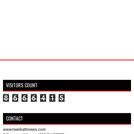
VISITORS COUNT
8
6
6
6
4
1
5
CONTACT
www.teenbattinews.com