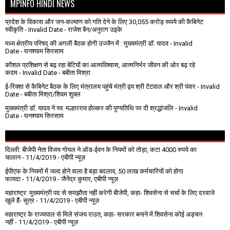
MPINFO HINDI NEWS
प्रदेश के विकास और जन-कल्याण को गति देने के लिए 30,055 करोड़ रूपये की कैबिनेट
स्वीकृति
- Invalid Date
- राजेश बैन/अनुराग उइके
मध्य क्षेत्रीय परिषद् की अगली बैठक होगी उज्जैन में : मुख्यमंत्री डॉ. यादव
- Invalid
Date
- घनश्याम सिरसाम
कौशल प्रशिक्षण से बढ़ रहा बेटियों का आत्मविश्वास, आत्मनिर्भर जीवन की ओर बढ़ रहे
कदम
- Invalid Date
- बबीता मिश्रा
ई-रिक्शा से कैबिनेट बैठक के लिए मंत्रालय पहुंचे मंत्री द्वय श्री टेटवाल और श्री पंवार
- Invalid
Date
- बबीता मिश्रा/शिवम शुक्ल
मुख्यमंत्री डॉ. यादव ने स्व. मल्हारराव होल्कर की पुण्यतिथि पर दी श्रद्धांजलि
- Invalid
Date
- घनश्याम सिरसाम
दिल्ली: बीजेपी नेता विजय गोयल ने ऑड-ईवन के नियमों को तोड़ा, कटा 4000 रुपये का
चालान
- 11/4/2019
- एबीपी न्यूज़
ईपीएफ के नियमों में जल्द होने वाला है बड़ा बदलाव, 50 लाख कर्मचारियों को होगा
फायदा
- 11/4/2019
- जैनेंद्र कुमार, एबीपी न्यूज़
महाराष्ट्र: मुख्यमंत्री पद से समझौता नहीं करेगी बीजेपी, कहा- शिवसेना से चर्चा के लिए दरवाजे
खुले हैं- सूत्र
- 11/4/2019
- एबीपी न्यूज़
महाराष्ट्र के राज्यपाल से मिले संजय राउत, कहा- सरकार बनाने में शिवसेना कोई अड़चन
नहीं
- 11/4/2019
- एबीपी न्यूज़