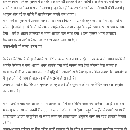
धन उपार्जन - वर्ष के प्रारंभ में आपके पास धन की आवक में कमी रहेगी। अप्रैल महीने से गलत
रास्ते से धन आने का योग बनने लगेगा। जून के महीने के उपरांत आने की गति थोड़ी धीमी पड़ेगी।
अप्रैल और मई के महीने में आपके पास काफी धन आएगा।
भाग्य-वर्ष के प्रारंभ में आपको भाग्य से कम मदद मिलेगी । आपके बहुत सारे कार्य परिश्रम से ही
संपन्न हो पाएंगे । वर्ष के बीच में अर्थात अप्रैल के बाद और जून के पहले आपका भाग्य आपका साथ
देगा । वर्ष के अंतिम कालखंड में भाग्य आपका कम साथ देगा । इस प्रकार भाग्य के सहारे
केस्थान पर आपको परिश्रम का सहारा ज्यादा लेना चाहिए।
उपाय-मोती की माला धारण करें
कैरियर-कैरियर के क्षेत्र में वर्ष के प्रारंभिक काल खंड सामान्य रहेगा। वर्ष के बाकी समय अवधि में
आपके कैरियर में तेजी आएगी अगर आपके पास कोई नौकरी नहीं है तो नौकरी मिल सकती है
कार्यालय में भी आप के मान सम्मान में वृद्धि होगी आपको अतिरिक्त प्रभार मिल सकता है। कार्यालय
में कुछ लोगों से आपकी शत्रुता भी हो प्रारंभ हो सकती है।
उपाय-आपको चाहिए कि आप गुरुवार का व्रत करें और गुरुवार को या प्रतिदिन राम रक्षा स्त्रोत
का जाप करें।
भाग्य-अप्रैल माह तक आपका भाग्य आपके कार्यों में कोई विशेष मदद नहीं करेगा । अप्रैल के बाद
भाग्य एकाएक आपके कार्यों में मदद कर उनको संपन्न करा देगा । जून के महीने से आपके भाग्य में
थोड़ी कमी आएगी परंतु फिर भी समय-समय पर आवश्यकता अनुसार भाग्य की मदद आपको मिलती
रहेगी।
उपाय-आपको शनिवार के दिन दक्षिण मुखी हनुमान जी के मंदिर में जाकर हनुमान चालीसा का कम से