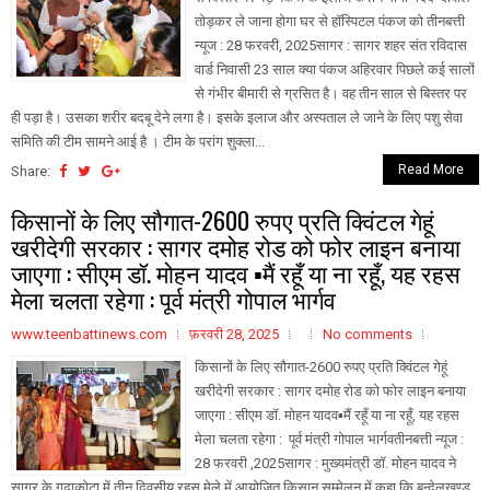
तोड़कर ले जाना होगा घर से हॉस्पिटल पंकज को तीनबत्ती
न्यूज : 28 फरवरी, 2025सागर : सागर शहर संत रविदास
वार्ड निवासी 23 साल क्या पंकज अहिरवार पिछले कई सालों
से गंभीर बीमारी से ग्रसित है। वह तीन साल से बिस्तर पर
ही पड़ा है। उसका शरीर बदबू देने लगा है। इसके इलाज और अस्पताल ले जाने के लिए पशु सेवा
समिति की टीम सामने आई है । टीम के परांग शुक्ला...
Read More
Share:
किसानों के लिए सौगात-2600 रुपए प्रति क्विंटल गेहूं
खरीदेगी सरकार : सागर दमोह रोड को फोर लाइन बनाया
जाएगा : सीएम डॉ. मोहन यादव ▪️मैं रहूँ या ना रहूँ, यह रहस
मेला चलता रहेगा : पूर्व मंत्री गोपाल भार्गव
www.teenbattinews.com
फ़रवरी 28, 2025
No comments
किसानों के लिए सौगात-2600 रुपए प्रति क्विंटल गेहूं
खरीदेगी सरकार : सागर दमोह रोड को फोर लाइन बनाया
जाएगा : सीएम डॉ. मोहन यादव▪️मैं रहूँ या ना रहूँ, यह रहस
मेला चलता रहेगा : पूर्व मंत्री गोपाल भार्गवतीनबत्ती न्यूज :
28 फरवरी ,2025सागर : मुख्यमंत्री डॉ. मोहन यादव ने
सागर के गढ़ाकोटा में तीन दिवसीय रहस मेले में आयोजित किसान सम्मेलन में कहा कि बुन्देलखण्ड