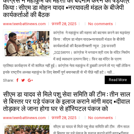
किया : सीएम डा मोहन यादव ▪️नरयावली मंडल के बीजेपी
कार्यकर्ताओं की बैठक
www.teenbattinews.com
फ़रवरी 28, 2025
No comments
कांग्रेस ने महाकुंभ की महत्ता को बदनाम करने का षड्यंत्र
किया : सीएम डा मोहन यादव▪️नरयावली मंडल के बीजेपी
कार्यकर्ताओं की बैठकतीनबत्ती न्यूज : 28 फरवरी
,2025सागर। कांग्रेस ने भगवान श्री राम के मंदिर निर्माण
में कई व्यवधान उत्पन्न किए। फिर वह मंदिर के प्राण
प्रतिष्ठा कार्यक्रम में भी शामिल नहीं हुई। कांग्रेस नेता महाकुंभ में डुबकी लगाने तो गए नहीं लेकिन
इनके राष्ट्रीय अध्यक्ष महाकुंभ के लिए बेशर्मी पूर्ण बयानबाज़ी से भी पीछे नहीं हटे। यही...
Read More
Share:
सीएम डा यादव से मिले पशु सेवा समिति की टीम : तीन साल
से बिस्तर पर पड़े पंकज के इलाज कराने मांगी मदद ▪️दीवाल
तोड़कर ले जाना होगा घर से हॉस्पिटल पंकज को
www.teenbattinews.com
फ़रवरी 28, 2025
No comments
सीएम डा यादव से मिले पशु सेवा समिति की टीम : तीन साल
से बिस्तर पर पड़े पंकज के इलाज कराने मांगी मदद▪️दीवाल