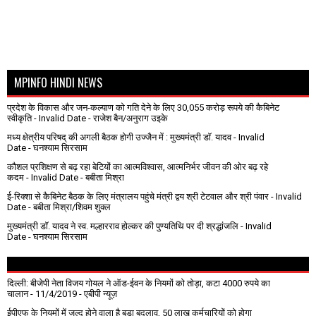
MPINFO HINDI NEWS
प्रदेश के विकास और जन-कल्याण को गति देने के लिए 30,055 करोड़ रूपये की कैबिनेट
स्वीकृति
- Invalid Date
- राजेश बैन/अनुराग उइके
मध्य क्षेत्रीय परिषद् की अगली बैठक होगी उज्जैन में : मुख्यमंत्री डॉ. यादव
- Invalid
Date
- घनश्याम सिरसाम
कौशल प्रशिक्षण से बढ़ रहा बेटियों का आत्मविश्वास, आत्मनिर्भर जीवन की ओर बढ़ रहे
कदम
- Invalid Date
- बबीता मिश्रा
ई-रिक्शा से कैबिनेट बैठक के लिए मंत्रालय पहुंचे मंत्री द्वय श्री टेटवाल और श्री पंवार
- Invalid
Date
- बबीता मिश्रा/शिवम शुक्ल
मुख्यमंत्री डॉ. यादव ने स्व. मल्हारराव होल्कर की पुण्यतिथि पर दी श्रद्धांजलि
- Invalid
Date
- घनश्याम सिरसाम
दिल्ली: बीजेपी नेता विजय गोयल ने ऑड-ईवन के नियमों को तोड़ा, कटा 4000 रुपये का
चालान
- 11/4/2019
- एबीपी न्यूज़
ईपीएफ के नियमों में जल्द होने वाला है बड़ा बदलाव, 50 लाख कर्मचारियों को होगा