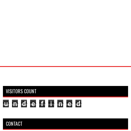
VISITORS COUNT
u
n
d
e
f
i
n
e
d
CONTACT