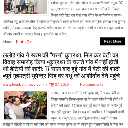
शामिल हुए कांग्रेस और सेवादल अध्यक्षतीनबत्ती न्यूज: 07
जून ,2025सागर। बड़ा बाजार पारस टाकीज के निकट
स्थित श्री सिद्ध देव गौड़ बाबा मंदिर के नवनिर्माण व प्राण-
प्रतिष्ठा हेतु आयोजन तीन दिवसीय कार्यक्रम में आज शनिवार को शहर कांग्रेस अध्यक्ष राज कुमार
पचौरी, सेवादल अध्यक्ष सिंटू कटारे सहित अनेक कांग्रेसजन पहुंचे। सभी ने दर्शन कर पूजा अर्चना
की और आशीर्वाद प्राप्त किया। इस मौके पर मंदिर...
Read More
Share:
ललोई गांव ने खत्म की “परग“ कुप्रथा, मिल कर बेटी का
विवाह समारोह किया ▪️कुप्रथा के चलते गांव में नहीं होती
थी बेटियों की शादी: 17 साल बाद हुई गांव में बेटी की शादी
▪️पूर्व गृहमंत्री भूपेन्द्र सिंह वर वधु को आशीर्वाद देने पहुंचे
www.teenbattinews.com
जून 07, 2025
No comments
ललोई गांव ने खत्म की “परग“ कुप्रथा, मिल कर बेटी का
विवाह समारोह किया▪️कुप्रथा के चलते गांव में नहीं होती थी
बेटियों की शादी: 17 साल बाद हुई गांव में बेटी की शादी▪️पूर्व
गृहमंत्री भूपेन्द्र सिंह वर वधु को आशीर्वाद देने पहुंचेतीनबत्ती
न्यूज : 07 जून ,2025ललोई,मालथौन। यहां के ग्राम
ललोई में बेटियों के विवाह नहीं होने की ’परग’ नामक कुप्रथा को तोड़ते हुए ग्रामवासियों ने मिल कर