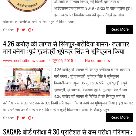
औपचारिक मान्यता निस्पर, नई दिल्ली द्वारा हाल ही में
आईएसएसएन क्रमांक 3049 - 3722 के साथ प्राप्त हुई।
इस अवसर पर विश्वविद्यालय की कुलपति एवं इस शोध
पत्रिका की संरक्षिका प्रो. नीलिमा गुप्ता ने विभागाध्यक्ष...
Read More
Share:
4.26 करोड़ की लागत से सिंगपुर-बरोदिया बामन- तलापार
मार्ग बनेगा : पूर्व गृहमंत्री भूपेन्द्र सिंह ने भूमिपूजन किया
www.teenbattinews.com
जून 06, 2025
No comments
4.26 करोड़ की लागत से सिंगपुर-बरोदिया बामन- तलापार
मार्ग बनेगा : पूर्व गृहमंत्री भूपेन्द्र सिंह ने भूमिपूजन
कियातीनबत्ती न्यूज :06 जून, 2025सिंगपुर(खुरई)। पूर्व
गृहमंत्री, पूर्व सांसद, विधायक खुरई भूपेन्द्र सिंह ने यहा
4.26 करोड़ की लागत से निर्मित हो रहे सिंगपुर मार्ग से
बरोदिया बामन- तलापार तक के 3.5 किमी लंबे सड़क निर्माण कार्य का भूमिपूजन किया। इस अवसर
पर अपने संबोधन में उन्होंने कहा कि उन्होंने खुरई विधानसभा क्षेत्र के सैकड़ों पहुंच...
Read More
Share:
SAGAR: बोर्ड परीक्षा में 30 प्रतिशत से कम परीक्षा परिणाम :