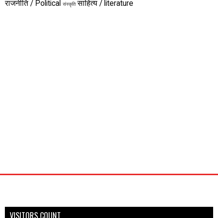
राजनीति / Political
साहित्य / literature
संस्कृति
VISITORS COUNT