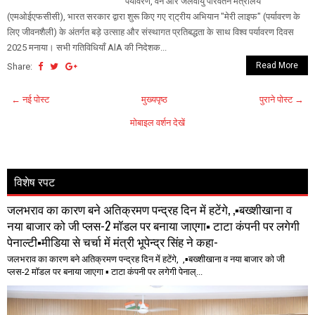
पर्यावरण, वन और जलवायु परिवर्तन मंत्रालय
(एमओईएफसीसी), भारत सरकार द्वारा शुरू किए गए रा्ट्रीय अभियान "मेरी लाइफ" (पर्यावरण के
लिए जीवनशैली) के अंतर्गत बड़े उत्साह और संस्थागत प्रतिबद्धता के साथ विश्व पर्यावरण दिवस
2025 मनाया। सभी गतिविधियाँ AlA की निदेशक...
Read More
Share:
← नई पोस्ट
मुख्यपृष्ठ
पुराने पोस्ट →
मोबाइल वर्शन देखें
विशेष रपट
जलभराव का कारण बने अतिक्रमण पन्द्रह दिन में हटेंगे, ,▪️बख्शीखाना व
नया बाजार को जी प्लस-2 मॉडल पर बनाया जाएगा▪️ टाटा कंपनी पर लगेगी
पेनाल्टी▪️मीडिया से चर्चा में मंत्री भूपेन्द्र सिंह ने कहा-
जलभराव का कारण बने अतिक्रमण पन्द्रह दिन में हटेंगे, ,▪️बख्शीखाना व नया बाजार को जी
प्लस-2 मॉडल पर बनाया जाएगा ▪️ टाटा कंपनी पर लगेगी पेनाल्...