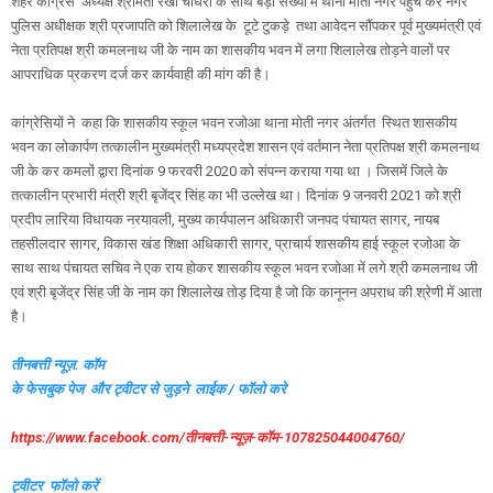
शहर कांग्रेस अध्यक्ष श्रीमती रेखा चौधरी के साथ बड़ी संख्या में थाना मोती नगर पहुंच कर नगर
पुलिस अधीक्षक श्री प्रजापति को शिलालेख के टूटे टुकड़े तथा आवेदन सौंपकर पूर्व मुख्यमंत्री एवं
नेता प्रतिपक्ष श्री कमलनाथ जी के नाम का शासकीय भवन में लगा शिलालेख तोड़ने वालों पर
आपराधिक प्रकरण दर्ज कर कार्यवाही की मांग की है।
कांग्रेसियों ने कहा कि शासकीय स्कूल भवन रजोआ थाना मोती नगर अंतर्गत स्थित शासकीय
भवन का लोकार्पण तत्कालीन मुख्यमंत्री मध्यप्रदेश शासन एवं वर्तमान नेता प्रतिपक्ष श्री कमलनाथ
जी के कर कमलों द्वारा दिनांक 9 फरवरी 2020 को संपन्न कराया गया था । जिसमें जिले के
तत्कालीन प्रभारी मंत्री श्री बृजेंद्र सिंह का भी उल्लेख था। दिनांक 9 जनवरी 2021 को श्री
प्रदीप लारिया विधायक नरयावली, मुख्य कार्यपालन अधिकारी जनपद पंचायत सागर, नायब
तहसीलदार सागर, विकास खंड शिक्षा अधिकारी सागर, प्राचार्य शासकीय हाई स्कूल रजोआ के
साथ साथ पंचायत सचिव ने एक राय होकर शासकीय स्कूल भवन रजोआ में लगे श्री कमलनाथ जी
एवं श्री बृजेंद्र सिंह जी के नाम का शिलालेख तोड़ दिया है जो कि कानूनन अपराध की श्रेणी में आता
है।
तीनबत्ती न्यूज़. कॉम
के फेसबुक पेज और ट्वीटर से जुड़ने लाईक / फॉलो करे
https://www.facebook.com/तीनबत्ती-न्यूज़-कॉम-107825044004760/
ट्वीटर फॉलो करें