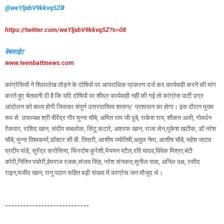
@weYljxbV9kkvq5ZB
https://twitter.com/weYljxbV9kkvq5Z?s=08
वेबसाईट
www.teenbattinews.com
कांग्रेसियों ने शिलालेख तोड़ने के दोषियों पर आपराधिक प्रकरण दर्ज कर कार्यवाही करने की मांग
करते हुए चेतावनी दी है कि यदि दोषियों पर शीघ्र कार्यवाही नहीं की गई तो कांग्रेस पार्टी उग्र
आंदोलन को बाध्य होगी जिसका संपूर्ण उत्तरदायित्व शासन/ प्रशासन का होगा। इस दौरान मुख्य
रूप से उपाध्यक्ष श्री वीरेंद्र गौर मुन्ना चौबे, अमित राम जी दुबे, राकेश राय, शौकत अली, गोवर्धन
रैकवार, राशिद खान, संदीप सबलोक, सिंटू कटारे, अशरफ खान, राजा सेन,मुकेश खटीक, डॉ नरेश
चौबे, मुन्ना विश्वकर्मा,डॉक्टर सी.बी. तिवारी, आशीष ज्योतिषी,अतुल नेमा, आशीष चौबे, महेश जाटव
प्रदीप पांडे, सुरेंद्र करोसिया, फिरदोष कुरेशी,भैययन पटैल,रवि यादव,विवेक मिश्रा,बंटी
कोरी,नितिन पचोरी,हेमराज रजक,संजय सिंह, नरेश संनकत,सुनील पावा, अनिल दक्ष, रसीद
राइन,मजीद खान, रानू पठान सहित बड़ी संख्या में कांग्रेस जन मौजूद थे।
----------------------------