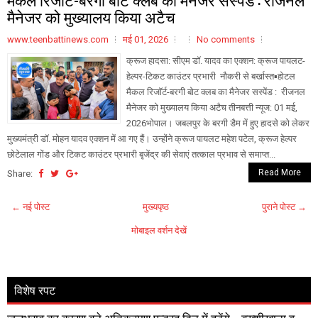
मैनेजर को मुख्यालय किया अटैच
www.teenbattinews.com
मई 01, 2026
No comments
क्रूज हादसा: सीएम डॉ. यादव का एक्शन: क्रूज पायलट-
हेल्पर-टिकट काउंटर प्रभारी नौकरी से बर्खास्त▪️होटल
मैकल रिजॉर्ट-बरगी बोट क्लब का मैनेजर सस्पेंड : रीजनल
मैनेजर को मुख्यालय किया अटैच तीनबत्ती न्यूज: 01 मई,
2026भोपाल। जबलपुर के बरगी डैम में हुए हादसे को लेकर
मुख्यमंत्री डॉ. मोहन यादव एक्शन में आ गए हैं। उन्होंने क्रूज पायलट महेश पटेल, क्रूज हेल्पर
छोटेलाल गोंड और टिकट काउंटर प्रभारी बृजेंद्र की सेवाएं तत्काल प्रभाव से समाप्त...
Read More
Share:
← नई पोस्ट
मुख्यपृष्ठ
पुराने पोस्ट →
मोबाइल वर्शन देखें
विशेष रपट
जलभराव का कारण बने अतिक्रमण पन्द्रह दिन में हटेंगे, ,▪️बख्शीखाना व