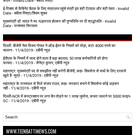
कदम
- Invalid Date
- बबीता मिश्रा
ई-रिक्शा से कैबिनेट बैठक के लिए मंत्रालय पहुंचे मंत्री द्वय श्री टेटवाल और श्री पंवार
- Invalid
Date
- बबीता मिश्रा/शिवम शुक्ल
मुख्यमंत्री डॉ. यादव ने स्व. मल्हारराव होल्कर की पुण्यतिथि पर दी श्रद्धांजलि
- Invalid
Date
- घनश्याम सिरसाम
दिल्ली: बीजेपी नेता विजय गोयल ने ऑड-ईवन के नियमों को तोड़ा, कटा 4000 रुपये का
चालान
- 11/4/2019
- एबीपी न्यूज़
ईपीएफ के नियमों में जल्द होने वाला है बड़ा बदलाव, 50 लाख कर्मचारियों को होगा
फायदा
- 11/4/2019
- जैनेंद्र कुमार, एबीपी न्यूज़
महाराष्ट्र: मुख्यमंत्री पद से समझौता नहीं करेगी बीजेपी, कहा- शिवसेना से चर्चा के लिए दरवाजे
खुले हैं- सूत्र
- 11/4/2019
- एबीपी न्यूज़
महाराष्ट्र के राज्यपाल से मिले संजय राउत, कहा- सरकार बनाने में शिवसेना कोई अड़चन
नहीं
- 11/4/2019
- एबीपी न्यूज़
दिल्ली-NCR में कंस्ट्रक्शन पर लगा बैन तोड़ने पर 1 लाख जुर्माना, कचरा जलाने पर ₹5000 फाइन-
SC
- 11/4/2019
- एबीपी न्यूज़
WWW.TEENBATTINEWS.COM