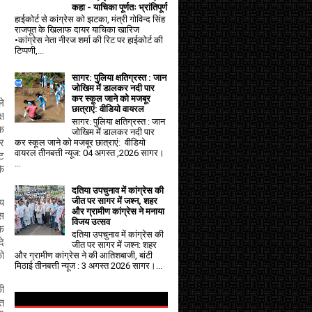
कहा - याचिका पूर्णतः भ्रांतिपूर्ण
हाईकोर्ट से कांग्रेस को झटका, मंत्री गोविन्द सिंह
राजपूत के खिलाफ दायर याचिका खारिज
•कांग्रेस नेता नीरज शर्मा की रिट पर हाईकोर्ट की
टिप्पणी,...
सागर: पुलिया क्षतिग्रस्त : जान
जोखिम में डालकर नदी पार
कर स्कूल जाने को मजबूर
े 
छात्राएं: वीडियो वायरल
ष 
सागर: पुलिया क्षतिग्रस्त : जान
क 
जोखिम में डालकर नदी पार
कर स्कूल जाने को मजबूर छात्राएं: वीडियो
 
वायरल तीनबत्ती न्यूज: 04 अगस्त ,2026 सागर।
ट 
...
ि 
दतिया उपचुनाव में कांग्रेस की
जीत पर सागर में जश्न, शहर
य 
और ग्रामीण कांग्रेस ने मनाया
स 
विजय उत्सव
े 
दतिया उपचुनाव में कांग्रेस की
े 
जीत पर सागर में जश्न: शहर
और ग्रामीण कांग्रेस ने की आतिशबाजी, बांटी
ो 
मिठाई तीनबत्ती न्यूज : 3 अगस्त 2026 सागर।...
ी 
 