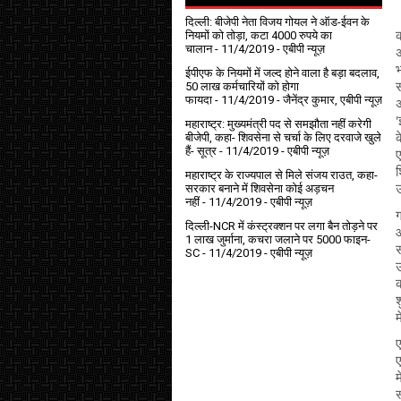
दिल्ली: बीजेपी नेता विजय गोयल ने ऑड-ईवन के
नियमों को तोड़ा, कटा 4000 रुपये का
क
चालान
- 11/4/2019
- एबीपी न्यूज़
अ
भ
ईपीएफ के नियमों में जल्द होने वाला है बड़ा बदलाव,
50 लाख कर्मचारियों को होगा
स
फायदा
- 11/4/2019
- जैनेंद्र कुमार, एबीपी न्यूज़
अ
'
महाराष्ट्र: मुख्यमंत्री पद से समझौता नहीं करेगी
बीजेपी, कहा- शिवसेना से चर्चा के लिए दरवाजे खुले
क
हैं- सूत्र
- 11/4/2019
- एबीपी न्यूज़
ए
श
महाराष्ट्र के राज्यपाल से मिले संजय राउत, कहा-
सरकार बनाने में शिवसेना कोई अड़चन
उ
नहीं
- 11/4/2019
- एबीपी न्यूज़
ग
दिल्ली-NCR में कंस्ट्रक्शन पर लगा बैन तोड़ने पर
आ
1 लाख जुर्माना, कचरा जलाने पर ₹5000 फाइन-
स
SC
- 11/4/2019
- एबीपी न्यूज़
उ
श
म
ए
ए
म
स