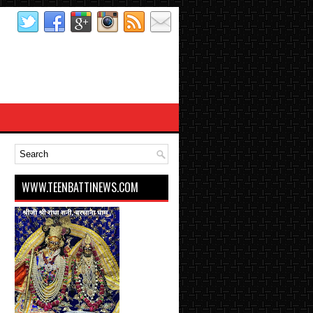
WWW.TEENBATTINEWS.COM