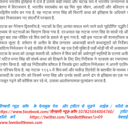
ितना भारतीय इतिहास में दर्ज है उससे कहीं ज्यादा और चटख रूप में भारतीय जनमानस क
ेतना में विराजमान है. भारतीय स्वत्वबोध का वह चिर युवा यौवन, आजादी और बलिदान क
द्वितीय पर्याय बन गया है. यह नाटक भगत सिंह की चिरागी कथा को इतिहास के अधियारे स
ाहर निकालकर नए संदर्भों में परखता है.   
ाटक का नैरेशन द्विस्तरीय है. नाटकों के लिए अत्यंत सफल माने जाने वाले 'पूर्वदीप्ति' पद्धति क
ाध्यम से घटनाओं का चित्रण किया गया है. दरअसल यह नाटक भगत सिंह के साथी रहे औ
हुत बाद तक जीवित रहे शिव वर्मा के हवाले से बुना गया है. यही इस नाटक की शास्त्रीयता क
फल सूत्र है. वर्तमान से अतीत के बीच लगातार आवाजाही करते कथासूत्रों को निर्देश
दित्य निर्मलकर ने बड़े सलीके से पिरोया है. यह एक ऐसी युक्ति है जहाँ थोड़ी सी भी असावधान
ाटक के कथ्य को उलझा सकती थी. वर्तमान में शिव वर्मा की आवेगपूर्ण स्मृतियों के दरम्यां अती
ें घटित भगत सिंह की संघर्ष-कथा को दिखाने के लिए लिए निर्देशक ने प्रकाश का रचनात्म
्रयोग किया है. यही वह निर्देशकीय कौशल है जिसके द्वारा आदित्य निर्मलकर ने अपनी प्रतिभ
ा परिचय दिया है. यह नाटक १९६५ में शिव वर्मा और मार्कंड त्रिवेदी के बातचीत के माध्यम स
जादी के उस दौर को जिसमें भगत सिंह और उनके साथी अपने ढंग से इतिहास का एक नय
जबून गढ़ने की कोशिश कर रहे थे, उसका आलोचनात्मक मूल्यांकन करता है. 
https://www.facebook.com/तीनबत्ती-न्यूज़-कॉम-107825044004760/
    ट्वीटर
फॉलो करें    
https://twitter.com/TeenBattiNews?s=09
www.teenbattinews.com