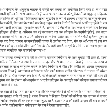
था-विस्तार के अनुकूल नाटक में पात्रों की संख्या को संयोजित किया गया है. सभी पात्
पनी भूमिका के साथ न्याय करते हैं. चन्द्रशेखर आजाद की भूमिका में बालमुकुन्द अहिरवार
गत सिंह की भूमिका में विवेकानद सोनी, सुखदेव के रूप में आनन्द अग्रवाल, राजगुरु के रूप मे
ंजय कोरी, शिव वर्मा के रूप में अरविन्द ठाकुर, मार्तंड त्रिवेदी के रूप में अरविन्द गुडेले के सा
न्य सभी कलाकार प्रभावित करते हैं. असल में ऐतिहासिक कथानक में सबसे बड़ा किरदा
इतिहास' ही होता है. अभिनय कर रहे कलाकार बस उस इतिहास के अनुषंगी होते हैं. इस नाट
े कलाकारों ने मंच पर अपने अभिनय का सर्वस्व उड़ेल कर भगत सिंह जैसे इतिहस-पुरुष क
क बार फिर वर्तमान का क्रांतिधर्मी नायक में तब्दील कर दिया. मंच पर अभिनय की इस स्वर्
िखर को छू लेना किसी भी अभिनेता के लिए बड़ी बात है. पात्रों के अभिनय की सबसे ख़ास बा
नका सामूहिक और सहयोगी प्रयास था. 
गन दमामा बाज्यो नाटक की कथात्मक संरचना निर्देशक के लिए चुनौती की तरह है. जिसमे
दित्य निर्मलकर ने अपनी रचनात्मक हस्तक्षेप से यादगार बना दिया है. नाटक के कथ्य क
फलता के साथ संप्रेषित करने के लिए निर्देशक ने गीत और संगीत का अत्यंत सृजनात्म
पयोग किया है. यशगोपाल श्रीवास्तव और पार्थो घोष के संगीत और स्वर ने नाटक की व्यंजन
को और अधिक सान्द्र कर दिया है. प्रतिभाशाली कलाकार गगन राज के तबले की थाप और
ुभम सेन के ढोलक की अनुगूंज ने भारतीय इतिहास के अनसुने स्वरो को एक रोमांचकारी भाष
ें बदल दिया था.         
क तरह से देखा जाय तो यह नाटक विशिष्ट उपलब्धियों से भरे सागर के रंगमंचीय परिदृश्य में 
क सुनहले पन्ने की तरह है. रावन फिल्मस के रिशांक तिवारी की कोशिश और संकल्प से सागर 
ें पेशेवर रंगमंच की यह एक शानदार शुरुआत है. इसा नाटक को शहीदे आज़म की याद के बहाने
्थानीय प्रतिभाओं के नयी उड़ान के रूप में देखा जाना चाहिए.     