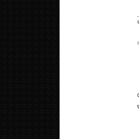
-
9
ए