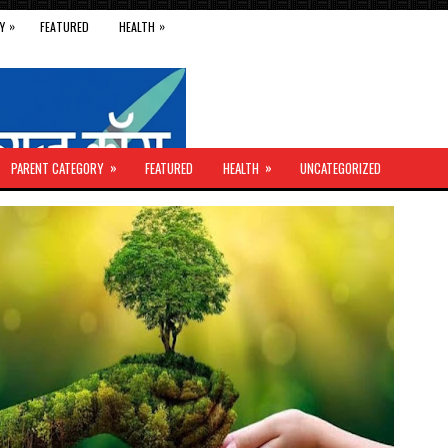
»
»
Y
FEATURED
HEALTH
»
»
PARENT CATEGORY
FEATURED
HEALTH
UNCATEGORIZED