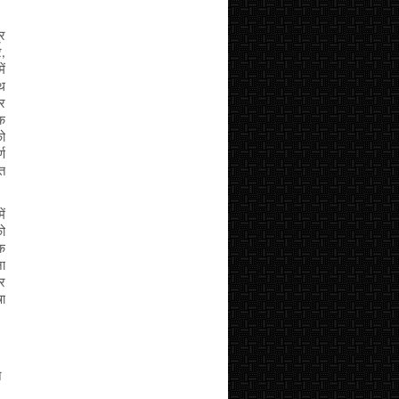
र 
, 
ं 
थ 
र 
क 
ो 
ण 
त 
ं 
ो 
क 
ा 
 
ा 
 