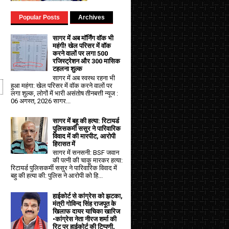
Popular Posts
Archives
सागर में अब मॉर्निंग वॉक भी
महंगी! खेल परिसर में वॉक
करने वालों पर लगा ₹500
रजिस्ट्रेशन और ₹300 मासिक
टहलना शुल्क
सागर में अब स्वस्थ रहना भी
हुआ महंगा: खेल परिसर में वॉक करने वालों पर
लगा शुल्क, लोगों में भारी असंतोष तीनबत्ती न्यूज :
06 अगस्त, 2026 सागर...
सागर में बहू की हत्या: रिटायर्ड
पुलिसकर्मी ससुर ने पारिवारिक
विवाद में की मारपीट, आरोपी
हिरासत में
सागर में सनसनी: BSF जवान
की पत्नी की चाकू मारकर हत्या:
रिटायर्ड पुलिसकर्मी ससुर ने पारिवारिक विवाद में
बहु की हत्या की: पुलिस ने आरोपी को हि...
हाईकोर्ट से कांग्रेस को झटका,
मंत्री गोविन्द सिंह राजपूत के
खिलाफ दायर याचिका खारिज
•कांग्रेस नेता नीरज शर्मा की
रिट पर हाईकोर्ट की टिप्पणी,