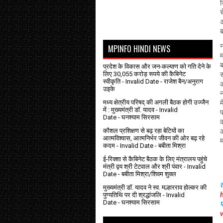
ज
च
अ
ब
MPINFO HINDI NEWS
न
म
ब
प्रदेश के विकास और जन-कल्याण को गति देने के
लिए 30,055 करोड़ रूपये की कैबिनेट
स
स्वीकृति
- Invalid Date
- राजेश बैन/अनुराग
आ
उइके
न
मध्य क्षेत्रीय परिषद् की अगली बैठक होगी उज्जैन
म
में : मुख्यमंत्री डॉ. यादव
- Invalid
प
Date
- घनश्याम सिरसाम
क
कौशल प्रशिक्षण से बढ़ रहा बेटियों का
आ
आत्मविश्वास, आत्मनिर्भर जीवन की ओर बढ़ रहे
म
कदम
- Invalid Date
- बबीता मिश्रा
ई-रिक्शा से कैबिनेट बैठक के लिए मंत्रालय पहुंचे
मंत्री द्वय श्री टेटवाल और श्री पंवार
- Invalid
Date
- बबीता मिश्रा/शिवम शुक्ल
मुख्यमंत्री डॉ. यादव ने स्व. मल्हारराव होल्कर की
पुण्यतिथि पर दी श्रद्धांजलि
- Invalid
Date
- घनश्याम सिरसाम