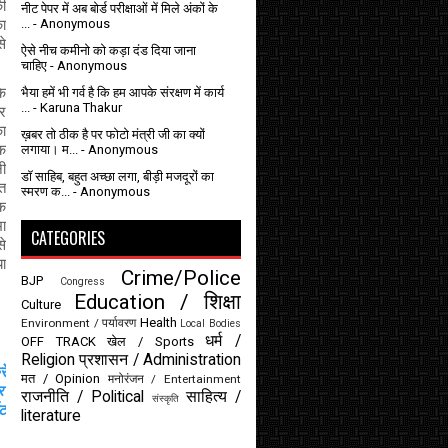
ी 
नीट पेपर में अब बोर्ड परीक्षाओं में मिले अंकों के
...
- Anonymous
ा 
े 
ऐसे नीच कमीनो को कड़ा दंड दिया जाना
चाहिए
- Anonymous
भैया हमें भी गर्व है कि हम आपके संरक्षण में कार्य
े 
...
- Karuna Thakur
र 
ा 
ख़बर तो ठीक है पर फोटो मंत्री जी का क्यों
लगाया। म...
- Anonymous
क 
ी 
डॉ साहिब, बहुत अच्छा लगा, बीड़ी मजदूरों का
त 
स्मरण क...
- Anonymous
क 
ा 
CATEGORIES
े 
ा 
Crime/Police
BJP
Congress
Education / शिक्षा
Culture
Health
Environment / पर्यावरण
Local Bodies
धर्म /
OFF TRACK
खेल / Sports
Religion
प्रशासन / Administration
तीनबत्ती न्यूज़. कॉम  के फेसबुक पेज  और ट्वीटर से जुड़ने  लाईक / फॉलो करे    
मत / Opinion
मनोरंजन / Entertainment
  
राजनीति / Political
साहित्य /
संस्कृति
    वेबसाईट  
literature