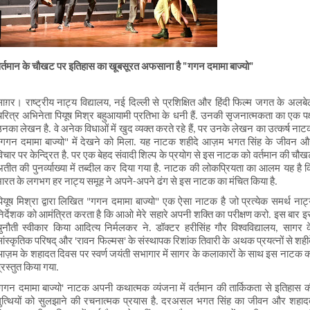
र्तमान के चौखट पर इतिहास का खूबसूरत अफसाना है "गगन दमामा बाज्यो"  
ाग़र। राष्ट्रीय नाट्य विद्यालय, नई दिल्ली से प्रशिक्षित और हिंदी फिल्म जगत के अलबेल
रित्र अभिनेता पियूष मिश्र बहुआयामी प्रतिभा के धनी हैं. उनकी सृजनात्मकता का एक पक्
नका लेखन है. वे अनेक विधाओं में खुद व्यक्त करते रहे हैं, पर उनके लेखन का उत्कर्ष नाट
"गगन दमामा बाज्यो" में देखने को मिला. यह नाटक शहीदे आज़म भगत सिंह के जीवन और
िचार पर केन्द्रित है. पर एक बेहद संवादी शिल्प के प्रयोग से इस नाटक को वर्तमान की चौख
तीत की पुनर्व्याख्या में तब्दील कर दिया गया है. नाटक की लोकप्रियता का आलम यह है क
ारत के लगभग हर नाट्य समूह ने अपने-अपने ढंग से इस नाटक का मंचित किया है.
ियूष मिश्रा द्वारा लिखित "गगन दमामा बाज्यो" एक ऐसा नाटक है जो प्रत्येक समर्थ नाट्
िर्देशक को आमंत्रित करता है कि आओ मेरे सहारे अपनी शक्ति का परीक्षण करो. इस बार इ
ुनौती स्वीकार किया आदित्य निर्मलकर ने. डॉक्टर हरीसिंह गौर विश्वविद्यालय, सागर क
ांस्कृतिक परिषद् और 'रावन फिल्मस' के संस्थापक रिशांक तिवारी के अथक प्रयत्नों से शहीद
ज़म के शहादत दिवस पर स्वर्ण जयंती सभागार में सागर के कलाकारों के साथ इस नाटक क
्रस्तुत किया गया.
गगन दमामा बाज्यो' नाटक अपनी कथात्मक व्यंजना में वर्तमान की तार्किकता से इतिहास क
गुत्थियों को सुलझाने की रचनात्मक प्रयास है. दरअसल भगत सिंह का जीवन और शहादत