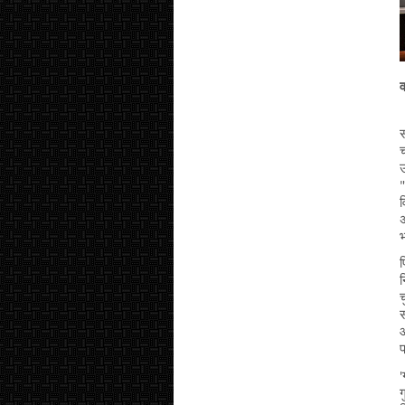
व
स
च
उ
व
अ
भ
प
न
च
स
आ
प
'