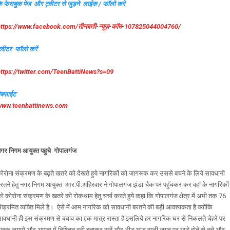
े फेसबुक पेज और ट्वीटर से जुड़ने लाईक / फॉलो करे
ttps://www.facebook.com/तीनबत्ती-न्यूज़-कॉम-107825044004760/
्वीटर फॉलो करें
ttps://twitter.com/TeenBattiNews?s=09
ेबसाईट
www.teenbattinews.com
गर निगम आयुक्त पहुचे गोपालगंज
ोरोना संक्रमण के बढ़ते खतरे को देखते हुये नागरिकों को जागरूक कर उससे बचने के लिये सावधानी
रतने हेतु नगर निगम आयुक्त आर.पी.अहिरवार ने गोपालगंज झंडा चैक पर पहुॅचकर कर वहाॅ के नागरिकों
ो कोरोना संक्रमण के खतरे की रोकथाम हेतु चर्चा करते हुये कहा कि गोपालगंज क्षेत्र में अभी तक 76
ंक्रमित व्यक्ति मिले है। ऐसे में आम नागरिक को सावधानी बरतने की बड़ी आवश्यकता है क्योंकि
ावधानी ही इस संक्रमण से बचाव का एक मात्र रास्ता है इसलिये हर नागरिक घर से निकलते चेहरे पर
ास्क लगाये और आपस में निश्चित दूरी बनाकर रखें और भीड़ भाड वाली जगह पर खड़े होने से बचे और