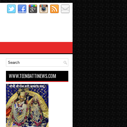
WWW.TEENBATTINEWS.COM