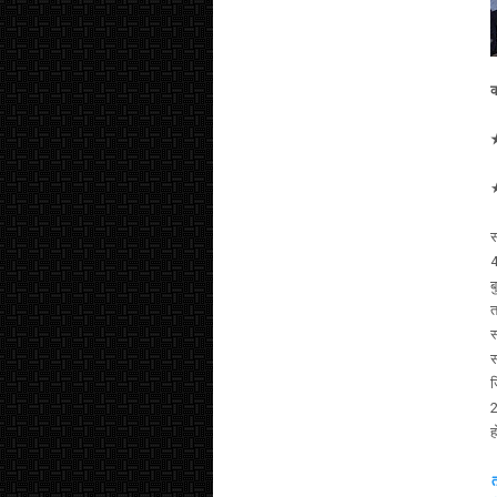
क
★
★
स
4
ब
त
स
स
ज
2
ह
त