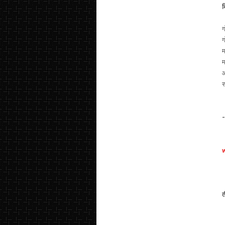
ब
ग
ग
म
म
औ
स
त