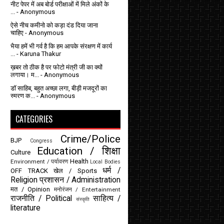
नीट पेपर में अब बोर्ड परीक्षाओं में मिले अंकों के
...
- Anonymous
ऐसे नीच कमीनो को कड़ा दंड दिया जाना
चाहिए
- Anonymous
भैया हमें भी गर्व है कि हम आपके संरक्षण में कार्य
...
- Karuna Thakur
ख़बर तो ठीक है पर फोटो मंत्री जी का क्यों
लगाया। म...
- Anonymous
डॉ साहिब, बहुत अच्छा लगा, बीड़ी मजदूरों का
स्मरण क...
- Anonymous
CATEGORIES
Crime/Police
BJP
Congress
Education / शिक्षा
Culture
Health
Environment / पर्यावरण
Local Bodies
धर्म /
OFF TRACK
खेल / Sports
Religion
प्रशासन / Administration
मत / Opinion
मनोरंजन / Entertainment
राजनीति / Political
साहित्य /
संस्कृति
literature