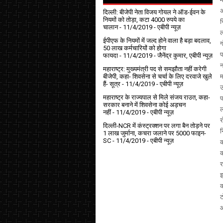
अ
दिल्ली: बीजेपी नेता विजय गोयल ने ऑड-ईवन के
नियमों को तोड़ा, कटा 4000 रुपये का
न
चालान
- 11/4/2019
- एबीपी न्यूज़
ल
ईपीएफ के नियमों में जल्द होने वाला है बड़ा बदलाव,
ग
50 लाख कर्मचारियों को होगा
प
फायदा
- 11/4/2019
- जैनेंद्र कुमार, एबीपी न्यूज़
न
महाराष्ट्र: मुख्यमंत्री पद से समझौता नहीं करेगी
बीजेपी, कहा- शिवसेना से चर्चा के लिए दरवाजे खुले
म
हैं- सूत्र
- 11/4/2019
- एबीपी न्यूज़
उ
महाराष्ट्र के राज्यपाल से मिले संजय राउत, कहा-
प
सरकार बनाने में शिवसेना कोई अड़चन
ल
नहीं
- 11/4/2019
- एबीपी न्यूज़
र
दिल्ली-NCR में कंस्ट्रक्शन पर लगा बैन तोड़ने पर
न
1 लाख जुर्माना, कचरा जलाने पर ₹5000 फाइन-
SC
- 11/4/2019
- एबीपी न्यूज़
क
क
र
इ
क
ट
आ