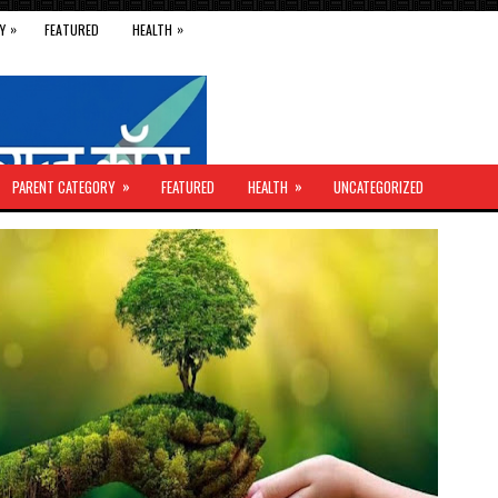
»
»
Y
FEATURED
HEALTH
»
»
PARENT CATEGORY
FEATURED
HEALTH
UNCATEGORIZED