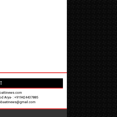
T
battinews.com
nod Arya- : +919424437885
enbaatinews@gmail.com