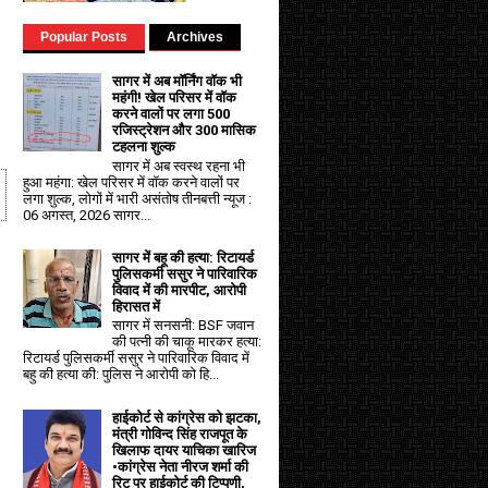
Popular Posts
Archives
सागर में अब मॉर्निंग वॉक भी
महंगी! खेल परिसर में वॉक
करने वालों पर लगा ₹500
रजिस्ट्रेशन और ₹300 मासिक
टहलना शुल्क
सागर में अब स्वस्थ रहना भी
हुआ महंगा: खेल परिसर में वॉक करने वालों पर
लगा शुल्क, लोगों में भारी असंतोष तीनबत्ती न्यूज :
06 अगस्त, 2026 सागर...
सागर में बहू की हत्या: रिटायर्ड
पुलिसकर्मी ससुर ने पारिवारिक
विवाद में की मारपीट, आरोपी
हिरासत में
सागर में सनसनी: BSF जवान
की पत्नी की चाकू मारकर हत्या:
रिटायर्ड पुलिसकर्मी ससुर ने पारिवारिक विवाद में
बहु की हत्या की: पुलिस ने आरोपी को हि...
हाईकोर्ट से कांग्रेस को झटका,
मंत्री गोविन्द सिंह राजपूत के
खिलाफ दायर याचिका खारिज
•कांग्रेस नेता नीरज शर्मा की
रिट पर हाईकोर्ट की टिप्पणी,