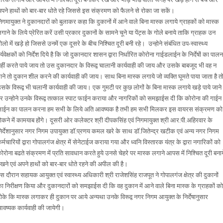
पने हाथों को बार-बार धोते रहे जिससे इस संक्रमण को फैलने से रोका जा सकें।
िगमायुक्त ने दुकानदारों को बुलाकर कहा कि दुकानों में आने वाले बिना मास्क लगाये ग्राहकों को मास्क
गाने के लिये प्रेरित करें उसी प्रकार दुकानों के सामने चूने या पेंट्स के गोले बनाये ताकि ग्राहक उन
ोलो में खड़े हो जिससे उनमें एक दूसरे के बीच निश्चित दूरी बनी रहे। उन्होने संबंधित उप-स्वास्थ्य
र्यवेक्षकों को निर्देश दिये है कि जो दुकानदार शासन द्वारा निर्धारित कोरोना गाईडलाईन के निर्देषों का पालन
हीं करते पाये जाय तो उस दुकानदार के विरूद्व चालानी कार्यवाही की जाय और उसके बाबजूद भी वह न
ाने तो दुकान शील करने की कार्यवाही की जाय। साथ बिना मास्क लगाये जो व्यक्ति घूमते पाया जाता है त
सके विरूद्व भी चलानी कार्यवाही की जाय। एक गुमटी पर कुछ लोगों के बिना मास्क लगाये खड़े पाये जाने
र उन्होने उनके विरूद्व तत्काल स्पाट फाईन कराया और नागरिकों को समझाईस दी कि कोरोना की गाईन
ाईन का पालन करना हम सभी के लिये अति आवष्यक है तभी हम सभी मिलकर इस वायरस संक्रमण को
ोकने में कामयाब होंगे। दूसरी ओर कलेक्टर श्री दीपकसिंह एवं निगमायुक्त श्री आर.पी.अहिरवार के
िर्देशानुसार नगर निगम उपायुक्त डाॅ.प्रणय कमल खरे के साथ डाॅ.जितेन्द्र खटीक एवं अन्य नगर निगम
र्मचारियों द्वारा गोपालगंज क्षेत्र में सेनेटाईज कराया गया और ध्वनि विस्तारक यंत्र के द्वारा नगारिकों को
ोरोना बढते संक्रमण में प्रति सावधान करते हुये उनसे चेहरे पर मास्क लगाने आपस में निश्चित दूरी बनाय
खने एवं अपने हाथों को बार-बार धोते रहने की अपील की है।
स दौरान सहायक आयुक्त एवं स्वास्थ्य अधिकारी श्री राजेशसिंह राजपूत ने गोपालगंज क्षेत्र की दुकानों
ा निरीक्षण किया और दुकानदारों को समझाईस दी कि वह दुकान में आने वाले बिना मास्क के ग्राहकों को
ोके कि मास्क लगाकर ही दुकान पर आये अन्यथा उनके विरूद्व नगर निगम आयुक्त के निर्देषानुसार
वष्यक कार्यवाही की जायेगी।