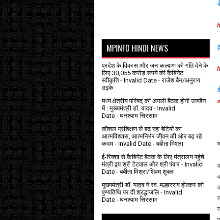
क
h
MPINFO HINDI NEWS
ट
प्रदेश के विकास और जन-कल्याण को गति देने के
h
लिए 30,055 करोड़ रूपये की कैबिनेट
स्वीकृति
- Invalid Date
- राजेश बैन/अनुराग
उइके
व
मध्य क्षेत्रीय परिषद् की अगली बैठक होगी उज्जैन
में : मुख्यमंत्री डॉ. यादव
- Invalid
Date
- घनश्याम सिरसाम
कौशल प्रशिक्षण से बढ़ रहा बेटियों का
आत्मविश्वास, आत्मनिर्भर जीवन की ओर बढ़ रहे
कदम
- Invalid Date
- बबीता मिश्रा
न
ई-रिक्शा से कैबिनेट बैठक के लिए मंत्रालय पहुंचे
मंत्री द्वय श्री टेटवाल और श्री पंवार
- Invalid
क
Date
- बबीता मिश्रा/शिवम शुक्ल
ब
मुख्यमंत्री डॉ. यादव ने स्व. मल्हारराव होल्कर की
क
पुण्यतिथि पर दी श्रद्धांजलि
- Invalid
स
Date
- घनश्याम सिरसाम
स
म