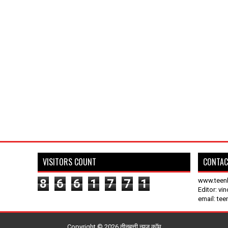
VISITORS COUNT
CONTAC
8
6
6
1
7
7
1
www.teen
Editor: vi
email: te
Copyright ©
2026
तीनबत्ती न्यूज़.कॉम