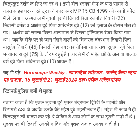
चित्रकूट दर्शन के लिए जा रहे थे। इसी बीच भरगवां मोड़ के पास सामने से
गलत साइड पर आ रहे ट्रक ने कार नंबर MP 15 CB 4799 को अपनी चपेट
में ले लिया।
अस्पताल में युवती प्राची तिवारी पिता रजनीश तिवारी (22)
निवासी दमोह व अक्षांत दुबे पिता अखिलेश दुबे (12) की इलाज के दौरान मौत हो
गई। अक्षांश को सतना जिला अस्पताल से बिरला हॉस्पिटल रेफर किया गया
था। जबकि मौके पर ही जान गंवाने वालों की शिनाख्त चंद्रभान तिवारी पिता
वासुदेव तिवारी (45) निवासी नेहा नगर मकरोनिया सागर तथा सुदामा दुबे पिता
भगवानदास दुबे (75) के तौर पर हुई है।
हादसे में दो महिलाओं के अलावा बालक
दर्श दुबे पिता अविनाश दुबे (10) घायल है।
यह भी पढ़े
:
Horoscope Weekly : साप्ताहिक राशिफल : जानिए कैसा रहेगा
यह सप्ताह : 15 जुलाई से 21 जुलाई 2024 तक ▪️पंडित अनिल पांडेय
रिटायर्ड पुलिस कर्मी थे
मृतक
बताया जाता है कि मृतक सुदामा दुबे मृतक चंद्रभान द्विवेदी के बहनोई और
रिटायर्ड ASI थे जबकि उनके बेटे महेश दुबे तहसीलदार हैं। महेश भी साथ मे ही
चित्रकूट की यात्रा कर रहे थे लेकिन वे अन्य लोगों के साथ दूसरी गाड़ी में थे।
मृतका प्राची तिवारी उनकी नातिन और मृतक अक्षांत उनका नाती है।
___________