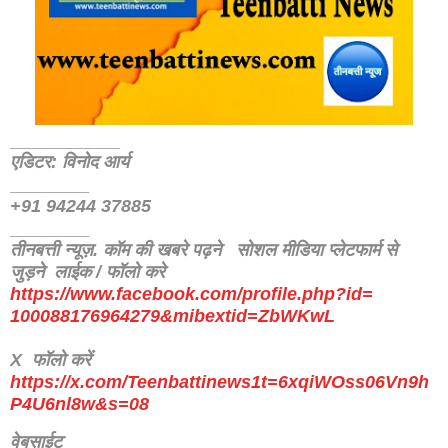
___________
एडिटर: विनोद आर्य
________
+91 94244 37885
________
तीनबत्ती न्यूज़. कॉम की खबरे पढ़ने
सोशल मीडिया प्लेटफार्म से
जुड़ने लाईक / फॉलो करे
https://www.facebook.com/
profile.php?id=
100088176964279&mibextid=
ZbWKwL
X फॉलो करें
https://x.com/Teenbattinews1t=6xqiWOss06Vn9h
P4U6nl8w&s=08
वेबसाईट