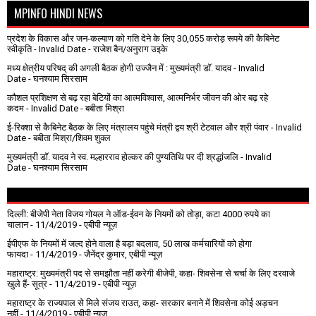
MPINFO HINDI NEWS
प्रदेश के विकास और जन-कल्याण को गति देने के लिए 30,055 करोड़ रूपये की कैबिनेट
स्वीकृति
- Invalid Date
- राजेश बैन/अनुराग उइके
मध्य क्षेत्रीय परिषद् की अगली बैठक होगी उज्जैन में : मुख्यमंत्री डॉ. यादव
- Invalid
Date
- घनश्याम सिरसाम
कौशल प्रशिक्षण से बढ़ रहा बेटियों का आत्मविश्वास, आत्मनिर्भर जीवन की ओर बढ़ रहे
कदम
- Invalid Date
- बबीता मिश्रा
ई-रिक्शा से कैबिनेट बैठक के लिए मंत्रालय पहुंचे मंत्री द्वय श्री टेटवाल और श्री पंवार
- Invalid
Date
- बबीता मिश्रा/शिवम शुक्ल
मुख्यमंत्री डॉ. यादव ने स्व. मल्हारराव होल्कर की पुण्यतिथि पर दी श्रद्धांजलि
- Invalid
Date
- घनश्याम सिरसाम
दिल्ली: बीजेपी नेता विजय गोयल ने ऑड-ईवन के नियमों को तोड़ा, कटा 4000 रुपये का
चालान
- 11/4/2019
- एबीपी न्यूज़
ईपीएफ के नियमों में जल्द होने वाला है बड़ा बदलाव, 50 लाख कर्मचारियों को होगा
फायदा
- 11/4/2019
- जैनेंद्र कुमार, एबीपी न्यूज़
महाराष्ट्र: मुख्यमंत्री पद से समझौता नहीं करेगी बीजेपी, कहा- शिवसेना से चर्चा के लिए दरवाजे
खुले हैं- सूत्र
- 11/4/2019
- एबीपी न्यूज़
महाराष्ट्र के राज्यपाल से मिले संजय राउत, कहा- सरकार बनाने में शिवसेना कोई अड़चन
नहीं
- 11/4/2019
- एबीपी न्यूज़