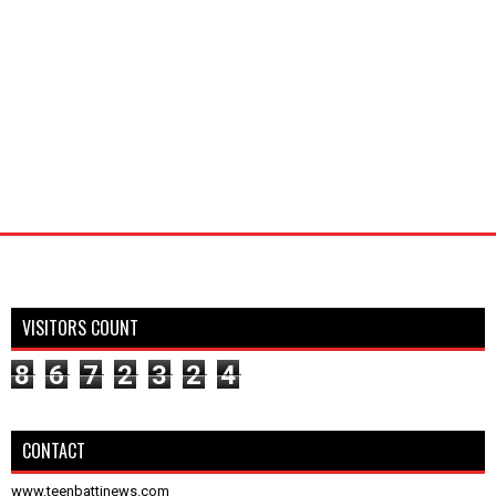
VISITORS COUNT
8
6
7
2
3
2
4
CONTACT
www.teenbattinews.com