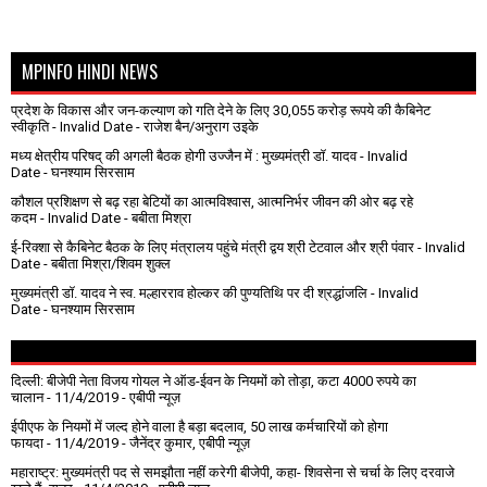
MPINFO HINDI NEWS
प्रदेश के विकास और जन-कल्याण को गति देने के लिए 30,055 करोड़ रूपये की कैबिनेट
स्वीकृति
- Invalid Date
- राजेश बैन/अनुराग उइके
मध्य क्षेत्रीय परिषद् की अगली बैठक होगी उज्जैन में : मुख्यमंत्री डॉ. यादव
- Invalid
Date
- घनश्याम सिरसाम
कौशल प्रशिक्षण से बढ़ रहा बेटियों का आत्मविश्वास, आत्मनिर्भर जीवन की ओर बढ़ रहे
कदम
- Invalid Date
- बबीता मिश्रा
ई-रिक्शा से कैबिनेट बैठक के लिए मंत्रालय पहुंचे मंत्री द्वय श्री टेटवाल और श्री पंवार
- Invalid
Date
- बबीता मिश्रा/शिवम शुक्ल
मुख्यमंत्री डॉ. यादव ने स्व. मल्हारराव होल्कर की पुण्यतिथि पर दी श्रद्धांजलि
- Invalid
Date
- घनश्याम सिरसाम
दिल्ली: बीजेपी नेता विजय गोयल ने ऑड-ईवन के नियमों को तोड़ा, कटा 4000 रुपये का
चालान
- 11/4/2019
- एबीपी न्यूज़
ईपीएफ के नियमों में जल्द होने वाला है बड़ा बदलाव, 50 लाख कर्मचारियों को होगा
फायदा
- 11/4/2019
- जैनेंद्र कुमार, एबीपी न्यूज़
महाराष्ट्र: मुख्यमंत्री पद से समझौता नहीं करेगी बीजेपी, कहा- शिवसेना से चर्चा के लिए दरवाजे