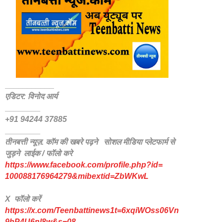
___________
एडिटर: विनोद आर्य
________
+91 94244 37885
________
तीनबत्ती न्यूज़. कॉम की खबरे पढ़ने
सोशल मीडिया प्लेटफार्म से
जुड़ने लाईक / फॉलो करे
https://www.facebook.com/
profile.php?id=
100088176964279&mibextid=
ZbWKwL
X फॉलो करें
https://x.com/Teenbattinews1t=6xqiWOss06Vn
9hP4U6nl8w&s=08