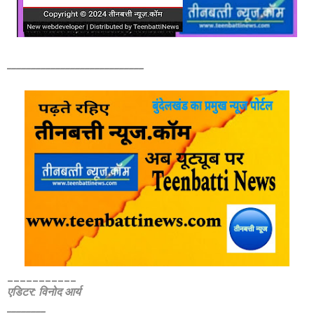
____________________________
___________
एडिटर: विनोद आर्य
________