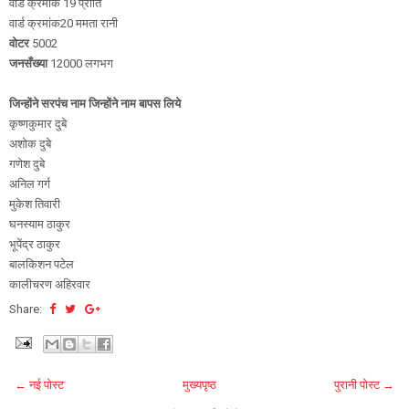
वार्ड क्रमांक 19 प्रीति
वार्ड क्रमांक20 ममता रानी
वोटर
5002
जनसँख्या
12000 लगभग
जिन्होंने सरपंच नाम जिन्होंने नाम बापस लिये
कृष्णकुमार दुबे
अशोक दुबे
गणेश दुबे
अनिल गर्ग
मुकेश तिवारी
घनस्याम ठाकुर
भूपेंद्र ठाकुर
बालकिशन पटेल
कालीचरण अहिरवार
Share:
← नई पोस्ट
मुख्यपृष्ठ
पुरानी पोस्ट →