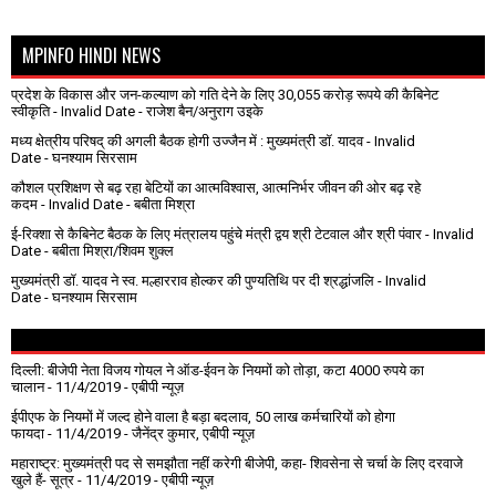
MPINFO HINDI NEWS
प्रदेश के विकास और जन-कल्याण को गति देने के लिए 30,055 करोड़ रूपये की कैबिनेट
स्वीकृति
- Invalid Date
- राजेश बैन/अनुराग उइके
मध्य क्षेत्रीय परिषद् की अगली बैठक होगी उज्जैन में : मुख्यमंत्री डॉ. यादव
- Invalid
Date
- घनश्याम सिरसाम
कौशल प्रशिक्षण से बढ़ रहा बेटियों का आत्मविश्वास, आत्मनिर्भर जीवन की ओर बढ़ रहे
कदम
- Invalid Date
- बबीता मिश्रा
ई-रिक्शा से कैबिनेट बैठक के लिए मंत्रालय पहुंचे मंत्री द्वय श्री टेटवाल और श्री पंवार
- Invalid
Date
- बबीता मिश्रा/शिवम शुक्ल
मुख्यमंत्री डॉ. यादव ने स्व. मल्हारराव होल्कर की पुण्यतिथि पर दी श्रद्धांजलि
- Invalid
Date
- घनश्याम सिरसाम
दिल्ली: बीजेपी नेता विजय गोयल ने ऑड-ईवन के नियमों को तोड़ा, कटा 4000 रुपये का
चालान
- 11/4/2019
- एबीपी न्यूज़
ईपीएफ के नियमों में जल्द होने वाला है बड़ा बदलाव, 50 लाख कर्मचारियों को होगा
फायदा
- 11/4/2019
- जैनेंद्र कुमार, एबीपी न्यूज़
महाराष्ट्र: मुख्यमंत्री पद से समझौता नहीं करेगी बीजेपी, कहा- शिवसेना से चर्चा के लिए दरवाजे
खुले हैं- सूत्र
- 11/4/2019
- एबीपी न्यूज़