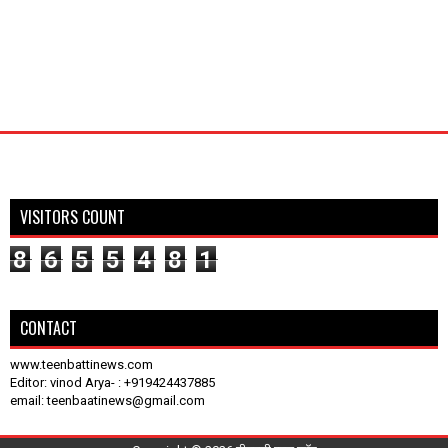
VISITORS COUNT
8
6
5
5
4
8
1
CONTACT
www.teenbattinews.com
Editor: vinod Arya- : +919424437885
email: teenbaatinews@gmail.com