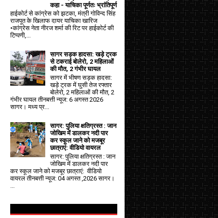
कहा - याचिका पूर्णतः भ्रांतिपूर्ण
हाईकोर्ट से कांग्रेस को झटका, मंत्री गोविन्द सिंह
राजपूत के खिलाफ दायर याचिका खारिज
•कांग्रेस नेता नीरज शर्मा की रिट पर हाईकोर्ट की
टिप्पणी,...
सागर सड़क हादसा: खड़े ट्रक
से टकराई बोलेरो, 2 महिलाओं
की मौत, 2 गंभीर घायल
सागर में भीषण सड़क हादसा:
खड़े ट्रक में घुसी तेज रफ्तार
बोलेरो, 2 महिलाओं की मौत, 2
गंभीर घायल तीनबत्ती न्यूज: 6 अगस्त 2026
सागर। मध्य प्र...
सागर: पुलिया क्षतिग्रस्त : जान
जोखिम में डालकर नदी पार
कर स्कूल जाने को मजबूर
छात्राएं: वीडियो वायरल
सागर: पुलिया क्षतिग्रस्त : जान
जोखिम में डालकर नदी पार
कर स्कूल जाने को मजबूर छात्राएं: वीडियो
वायरल तीनबत्ती न्यूज: 04 अगस्त ,2026 सागर।
...