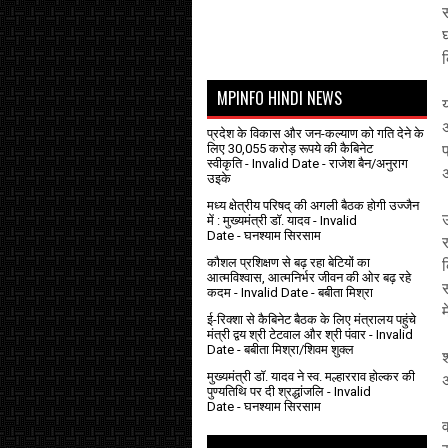
घ
MPINFO HINDI NEWS
अ
प्रदेश के विकास और जन-कल्याण को गति देने के
लिए 30,055 करोड़ रूपये की कैबिनेट
प
स्वीकृति
- Invalid Date
- राजेश बैन/अनुराग
उइके
मध्य क्षेत्रीय परिषद् की अगली बैठक होगी उज्जैन
में : मुख्यमंत्री डॉ. यादव
- Invalid
Date
- घनश्याम सिरसाम
र
कौशल प्रशिक्षण से बढ़ रहा बेटियों का
क
आत्मविश्वास, आत्मनिर्भर जीवन की ओर बढ़ रहे
कदम
- Invalid Date
- बबीता मिश्रा
म
ई-रिक्शा से कैबिनेट बैठक के लिए मंत्रालय पहुंचे
मंत्री द्वय श्री टेटवाल और श्री पंवार
- Invalid
Date
- बबीता मिश्रा/शिवम शुक्ल
मुख्यमंत्री डॉ. यादव ने स्व. मल्हारराव होल्कर की
अ
पुण्यतिथि पर दी श्रद्धांजलि
- Invalid
Date
- घनश्याम सिरसाम