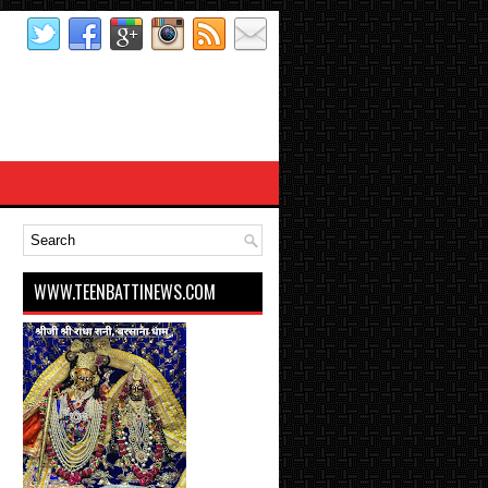
WWW.TEENBATTINEWS.COM