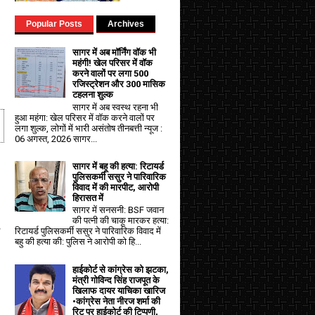
Popular Posts
Archives
सागर में अब मॉर्निंग वॉक भी
महंगी! खेल परिसर में वॉक
करने वालों पर लगा ₹500
रजिस्ट्रेशन और ₹300 मासिक
टहलना शुल्क
सागर में अब स्वस्थ रहना भी
हुआ महंगा: खेल परिसर में वॉक करने वालों पर
लगा शुल्क, लोगों में भारी असंतोष तीनबत्ती न्यूज :
06 अगस्त, 2026 सागर...
सागर में बहू की हत्या: रिटायर्ड
पुलिसकर्मी ससुर ने पारिवारिक
विवाद में की मारपीट, आरोपी
हिरासत में
सागर में सनसनी: BSF जवान
की पत्नी की चाकू मारकर हत्या:
रिटायर्ड पुलिसकर्मी ससुर ने पारिवारिक विवाद में
बहु की हत्या की: पुलिस ने आरोपी को हि...
हाईकोर्ट से कांग्रेस को झटका,
मंत्री गोविन्द सिंह राजपूत के
खिलाफ दायर याचिका खारिज
•कांग्रेस नेता नीरज शर्मा की
रिट पर हाईकोर्ट की टिप्पणी,