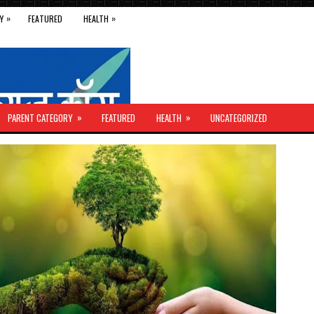
»
»
Y
FEATURED
HEALTH
»
»
PARENT CATEGORY
FEATURED
HEALTH
UNCATEGORIZED