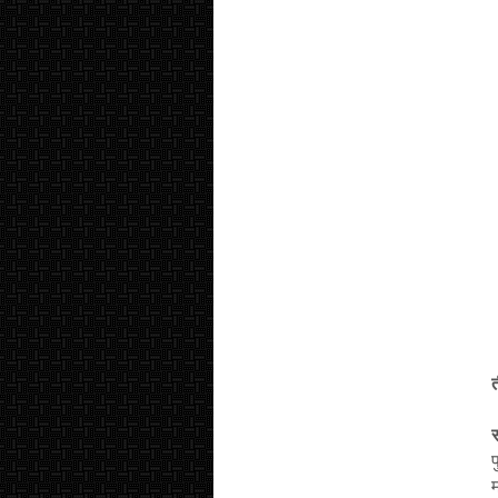
त
प
म