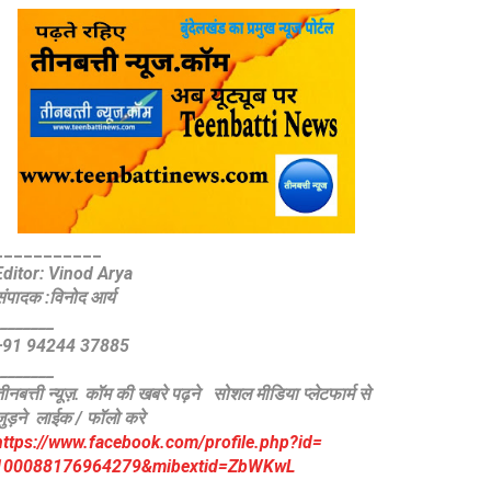
_
__________
Editor: Vinod Arya
संपादक :विनोद आर्य
________
+91 94244 37885
________
ीनबत्ती न्यूज़. कॉम की खबरे पढ़ने
सोशल मीडिया प्लेटफार्म से
जुड़ने लाईक / फॉलो करे
https://www.facebook.com/
profile.php?id=
100088176964279&mibextid=
ZbWKwL