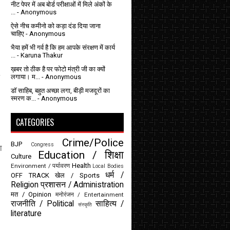
नीट पेपर में अब बोर्ड परीक्षाओं में मिले अंकों के
...
- Anonymous
ऐसे नीच कमीनो को कड़ा दंड दिया जाना
चाहिए
- Anonymous
भैया हमें भी गर्व है कि हम आपके संरक्षण में कार्य
...
- Karuna Thakur
ख़बर तो ठीक है पर फोटो मंत्री जी का क्यों
लगाया। म...
- Anonymous
डॉ साहिब, बहुत अच्छा लगा, बीड़ी मजदूरों का
स्मरण क...
- Anonymous
CATEGORIES
Crime/Police
BJP
Congress
ा
Education / शिक्षा
Culture
Health
Environment / पर्यावरण
Local Bodies
धर्म /
OFF TRACK
खेल / Sports
Religion
प्रशासन / Administration
मत / Opinion
मनोरंजन / Entertainment
राजनीति / Political
साहित्य /
संस्कृति
literature