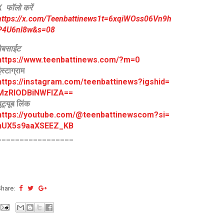
X फॉलो करें
https://x.com/Teenbattinews1t=6xqiWOss06Vn9h
P4U6nl8w&s=08
वेबसाईट
https://www.teenbattinews.com/
?m=0
ंस्टाग्राम
https://instagram.com/
teenbattinews?igshid=
MzRlODBiNWFlZA==
ूट्यूब लिंक
https://youtube.com/@
teenbattinewscom?si=
hUX5s9aaXSEEZ_KB
_________________
Share: