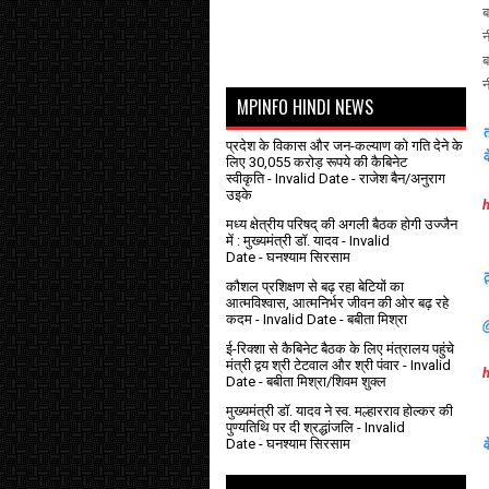
ब
न
ब
न
MPINFO HINDI NEWS
त
प्रदेश के विकास और जन-कल्याण को गति देने के
क
लिए 30,055 करोड़ रूपये की कैबिनेट
स्वीकृति
- Invalid Date
- राजेश बैन/अनुराग
उइके
h
मध्य क्षेत्रीय परिषद् की अगली बैठक होगी उज्जैन
में : मुख्यमंत्री डॉ. यादव
- Invalid
Date
- घनश्याम सिरसाम
ट
कौशल प्रशिक्षण से बढ़ रहा बेटियों का
आत्मविश्वास, आत्मनिर्भर जीवन की ओर बढ़ रहे
कदम
- Invalid Date
- बबीता मिश्रा
ई-रिक्शा से कैबिनेट बैठक के लिए मंत्रालय पहुंचे
मंत्री द्वय श्री टेटवाल और श्री पंवार
- Invalid
Date
- बबीता मिश्रा/शिवम शुक्ल
मुख्यमंत्री डॉ. यादव ने स्व. मल्हारराव होल्कर की
पुण्यतिथि पर दी श्रद्धांजलि
- Invalid
Date
- घनश्याम सिरसाम
व