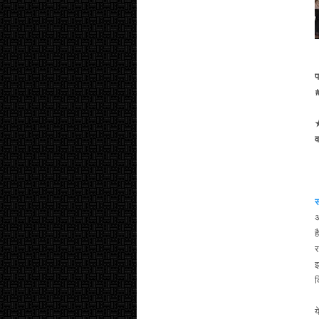
प
★
स
अ
ह
र
झ
क
य