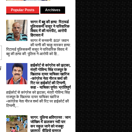
Popular Posts
Archives
सागर में बहू की हत्या: रिटायर्ड
पुलिसकर्मी ससुर ने पारिवारिक
विवाद में की मारपीट, आरोपी
हिरासत में
सागर में सनसनी: BSF जवान
की पत्नी की चाकू मारकर हत्या:
रिटायर्ड पुलिसकर्मी ससुर ने पारिवारिक विवाद में
बहु की हत्या की: पुलिस ने आरोपी को हि...
हाईकोर्ट से कांग्रेस को झटका,
े
मंत्री गोविन्द सिंह राजपूत के
खिलाफ दायर याचिका खारिज
•कांग्रेस नेता नीरज शर्मा की
रिट पर हाईकोर्ट की टिप्पणी,
कहा - याचिका पूर्णतः भ्रांतिपूर्ण
हाईकोर्ट से कांग्रेस को झटका, मंत्री गोविन्द सिंह
राजपूत के खिलाफ दायर याचिका खारिज
•कांग्रेस नेता नीरज शर्मा की रिट पर हाईकोर्ट की
टिप्पणी,...
सागर: पुलिया क्षतिग्रस्त : जान
जोखिम में डालकर नदी पार
कर स्कूल जाने को मजबूर
छात्राएं: वीडियो वायरल