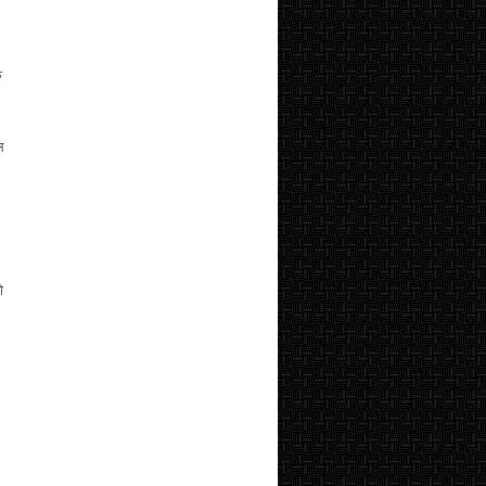
े
।
ल
ो