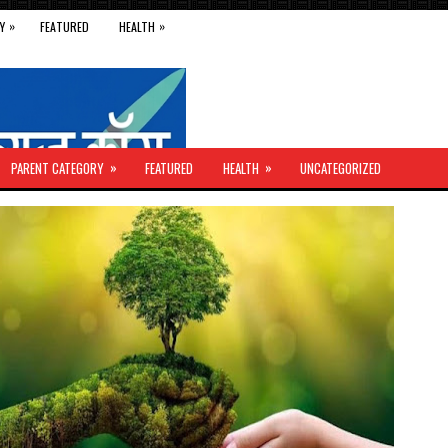
»
»
Y
FEATURED
HEALTH
»
»
PARENT CATEGORY
FEATURED
HEALTH
UNCATEGORIZED