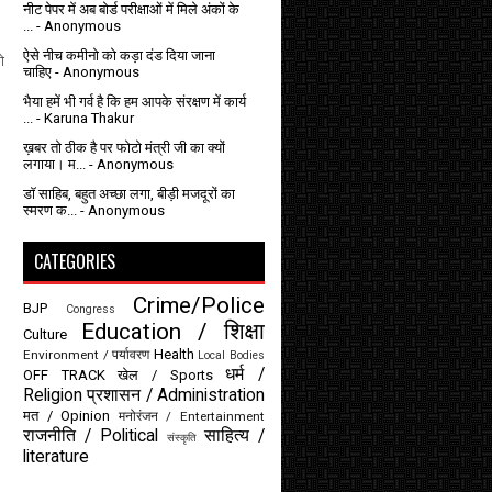
नीट पेपर में अब बोर्ड परीक्षाओं में मिले अंकों के
...
- Anonymous
ऐसे नीच कमीनो को कड़ा दंड दिया जाना
ो
चाहिए
- Anonymous
भैया हमें भी गर्व है कि हम आपके संरक्षण में कार्य
...
- Karuna Thakur
ख़बर तो ठीक है पर फोटो मंत्री जी का क्यों
लगाया। म...
- Anonymous
डॉ साहिब, बहुत अच्छा लगा, बीड़ी मजदूरों का
स्मरण क...
- Anonymous
CATEGORIES
Crime/Police
BJP
Congress
Education / शिक्षा
Culture
Health
Environment / पर्यावरण
Local Bodies
धर्म /
OFF TRACK
खेल / Sports
Religion
प्रशासन / Administration
मत / Opinion
मनोरंजन / Entertainment
राजनीति / Political
साहित्य /
संस्कृति
literature