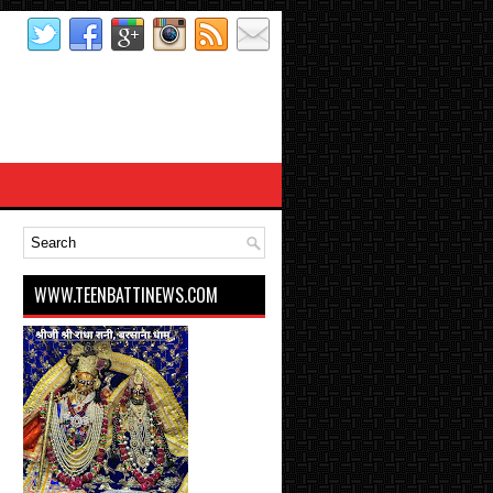
WWW.TEENBATTINEWS.COM