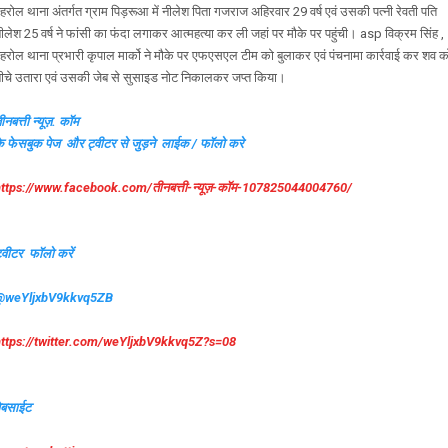
हरोल थाना अंतर्गत ग्राम पिड़रूआ में नीलेश पिता गजराज अहिरवार 29 वर्ष एवं उसकी पत्नी रेवती पति
ीलेश 25 वर्ष ने फांसी का फंदा लगाकर आत्महत्या कर ली जहां पर मौके पर पहुंची। asp विक्रम सिंह ,
हरोल थाना प्रभारी कृपाल मार्को ने मौके पर एफएसएल टीम को बुलाकर एवं पंचनामा कार्रवाई कर शव क
ीचे उतारा एवं उसकी जेब से सुसाइड नोट निकालकर जप्त किया।
ीनबत्ती न्यूज़. कॉम
े फेसबुक पेज और ट्वीटर से जुड़ने लाईक / फॉलो करे
ttps://www.facebook.com/तीनबत्ती-न्यूज़-कॉम-107825044004760/
्वीटर फॉलो करें
@weYljxbV9kkvq5ZB
https://twitter.com/weYljxbV9kkvq5Z?s=08
ेबसाईट