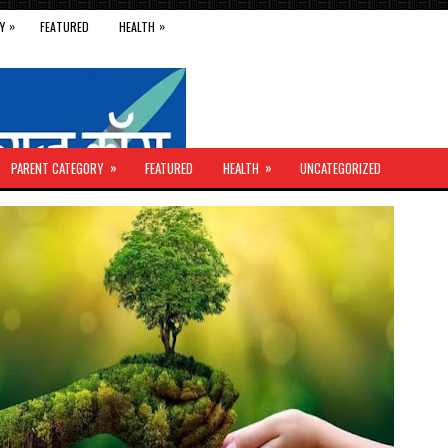
»
»
Y
FEATURED
HEALTH
»
»
PARENT CATEGORY
FEATURED
HEALTH
UNCATEGORIZED