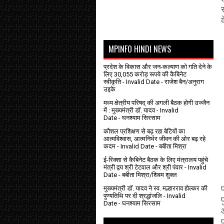
र
MPINFO HINDI NEWS
प्रदेश के विकास और जन-कल्याण को गति देने के
लिए 30,055 करोड़ रूपये की कैबिनेट
स्वीकृति
- Invalid Date
- राजेश बैन/अनुराग
उइके
मध्य क्षेत्रीय परिषद् की अगली बैठक होगी उज्जैन
में : मुख्यमंत्री डॉ. यादव
- Invalid
Date
- घनश्याम सिरसाम
कौशल प्रशिक्षण से बढ़ रहा बेटियों का
आत्मविश्वास, आत्मनिर्भर जीवन की ओर बढ़ रहे
कदम
- Invalid Date
- बबीता मिश्रा
ई-रिक्शा से कैबिनेट बैठक के लिए मंत्रालय पहुंचे
मंत्री द्वय श्री टेटवाल और श्री पंवार
- Invalid
Date
- बबीता मिश्रा/शिवम शुक्ल
मुख्यमंत्री डॉ. यादव ने स्व. मल्हारराव होल्कर की
पुण्यतिथि पर दी श्रद्धांजलि
- Invalid
Date
- घनश्याम सिरसाम