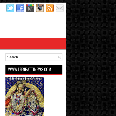
WWW.TEENBATTINEWS.COM