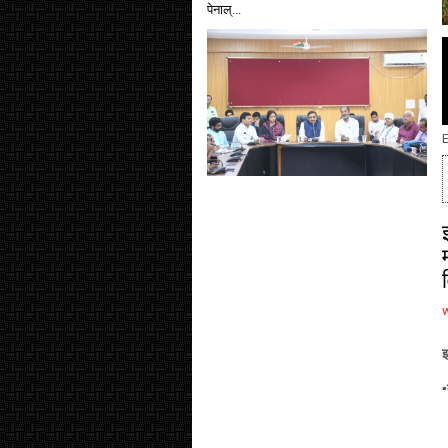
पेनाल्...
E
इ
▪️