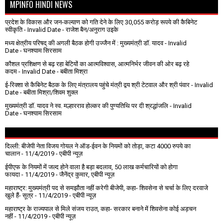
MPINFO HINDI NEWS
प्रदेश के विकास और जन-कल्याण को गति देने के लिए 30,055 करोड़ रूपये की कैबिनेट
स्वीकृति
- Invalid Date
- राजेश बैन/अनुराग उइके
मध्य क्षेत्रीय परिषद् की अगली बैठक होगी उज्जैन में : मुख्यमंत्री डॉ. यादव
- Invalid
Date
- घनश्याम सिरसाम
कौशल प्रशिक्षण से बढ़ रहा बेटियों का आत्मविश्वास, आत्मनिर्भर जीवन की ओर बढ़ रहे
कदम
- Invalid Date
- बबीता मिश्रा
ई-रिक्शा से कैबिनेट बैठक के लिए मंत्रालय पहुंचे मंत्री द्वय श्री टेटवाल और श्री पंवार
- Invalid
Date
- बबीता मिश्रा/शिवम शुक्ल
मुख्यमंत्री डॉ. यादव ने स्व. मल्हारराव होल्कर की पुण्यतिथि पर दी श्रद्धांजलि
- Invalid
Date
- घनश्याम सिरसाम
दिल्ली: बीजेपी नेता विजय गोयल ने ऑड-ईवन के नियमों को तोड़ा, कटा 4000 रुपये का
चालान
- 11/4/2019
- एबीपी न्यूज़
ईपीएफ के नियमों में जल्द होने वाला है बड़ा बदलाव, 50 लाख कर्मचारियों को होगा
फायदा
- 11/4/2019
- जैनेंद्र कुमार, एबीपी न्यूज़
महाराष्ट्र: मुख्यमंत्री पद से समझौता नहीं करेगी बीजेपी, कहा- शिवसेना से चर्चा के लिए दरवाजे
खुले हैं- सूत्र
- 11/4/2019
- एबीपी न्यूज़
महाराष्ट्र के राज्यपाल से मिले संजय राउत, कहा- सरकार बनाने में शिवसेना कोई अड़चन
नहीं
- 11/4/2019
- एबीपी न्यूज़