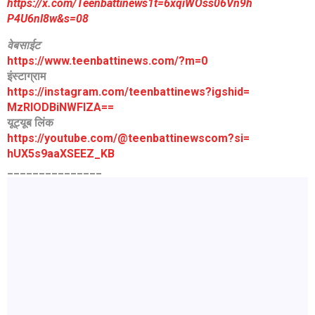
https://x.com/Teenbattinews1t=6xqiWOss06Vn9h
P4U6nl8w&s=08
वेबसाईट
https://www.teenbattinews.com/
?m=0
इंस्टाग्राम
https://instagram.com/
teenbattinews?igshid=
MzRlODBiNWFlZA==
यूट्यूब लिंक
https://youtube.com/@
teenbattinewscom?si=
hUX5s9aaXSEEZ_KB
_______________