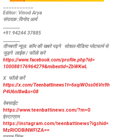
_
__________
Editor: Vinod Arya
संपादक :विनोद आर्य
________
+91 94244 37885
________
तीनबत्ती न्यूज़. कॉम की खबरे पढ़ने
सोशल मीडिया प्लेटफार्म से
जुड़ने लाईक / फॉलो करे
https://www.facebook.com/
profile.php?id=
100088176964279&mibextid=
ZbWKwL
X फॉलो करें
https://x.com/Teenbattinews1t=6xqiWOss06Vn9h
P4U6nl8w&s=08
वेबसाईट
https://www.teenbattinews.com/
?m=0
इंस्टाग्राम
https://instagram.com/
teenbattinews?igshid=
MzRlODBiNWFlZA==
यूट्यूब लिंक