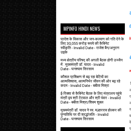
ट
MPINFO HINDI NEWS
प्रदेश के विकास और जन-कल्याण को गति देने के
लिए 30,055 करोड़ रूपये की कैबिनेट
स्वीकृति
- Invalid Date
- राजेश बैन/अनुराग
उइके
व
मध्य क्षेत्रीय परिषद् की अगली बैठक होगी उज्जैन
में : मुख्यमंत्री डॉ. यादव
- Invalid
Date
- घनश्याम सिरसाम
कौशल प्रशिक्षण से बढ़ रहा बेटियों का
आत्मविश्वास, आत्मनिर्भर जीवन की ओर बढ़ रहे
श
कदम
- Invalid Date
- बबीता मिश्रा
अ
ई-रिक्शा से कैबिनेट बैठक के लिए मंत्रालय पहुंचे
र
मंत्री द्वय श्री टेटवाल और श्री पंवार
- Invalid
Date
- बबीता मिश्रा/शिवम शुक्ल
अ
स
मुख्यमंत्री डॉ. यादव ने स्व. मल्हारराव होल्कर की
पुण्यतिथि पर दी श्रद्धांजलि
- Invalid
ब
Date
- घनश्याम सिरसाम
क
प