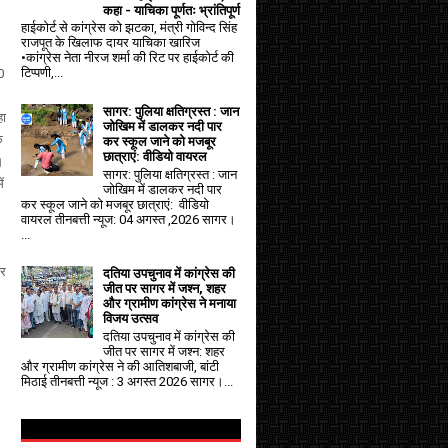
कहा - याचिका पूर्णतः भ्रांतिपूर्ण
हाईकोर्ट से कांग्रेस को झटका, मंत्री गोविन्द सिंह
राजपूत के खिलाफ दायर याचिका खारिज
•कांग्रेस नेता नीरज शर्मा की रिट पर हाईकोर्ट की
टिप्पणी,...
0
सागर: पुलिया क्षतिग्रस्त : जान
हा
जोखिम में डालकर नदी पार
क
कर स्कूल जाने को मजबूर
छात्राएं: वीडियो वायरल
।
सागर: पुलिया क्षतिग्रस्त : जान
ं
जोखिम में डालकर नदी पार
कर स्कूल जाने को मजबूर छात्राएं: वीडियो
वायरल तीनबत्ती न्यूज: 04 अगस्त ,2026 सागर।
...
ार
दतिया उपचुनाव में कांग्रेस की
जीत पर सागर में जश्न, शहर
और ग्रामीण कांग्रेस ने मनाया
विजय उत्सव
दतिया उपचुनाव में कांग्रेस की
जीत पर सागर में जश्न: शहर
और ग्रामीण कांग्रेस ने की आतिशबाजी, बांटी
मिठाई तीनबत्ती न्यूज : 3 अगस्त 2026 सागर।...