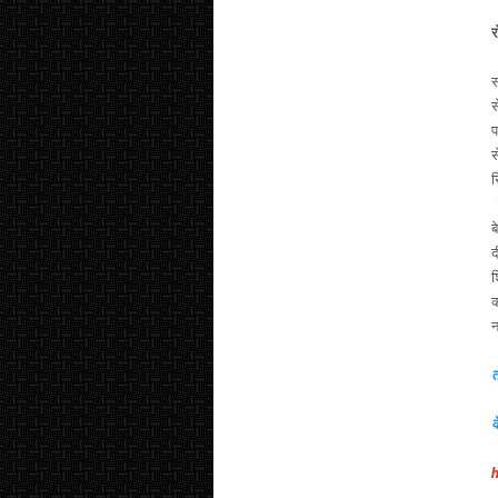
र
स
स
प
स
स
ज
ब
द
श
क
न
त
क
h