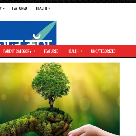
»
»
Y
FEATURED
HEALTH
»
»
PARENT CATEGORY
FEATURED
HEALTH
UNCATEGORIZED