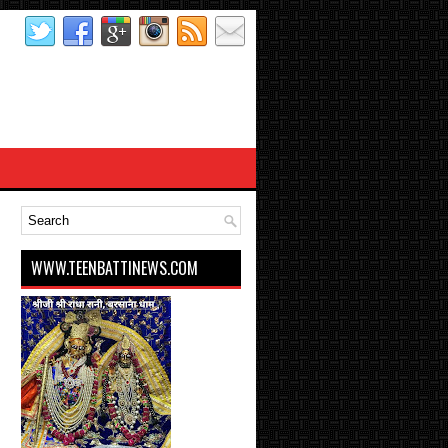
WWW.TEENBATTINEWS.COM