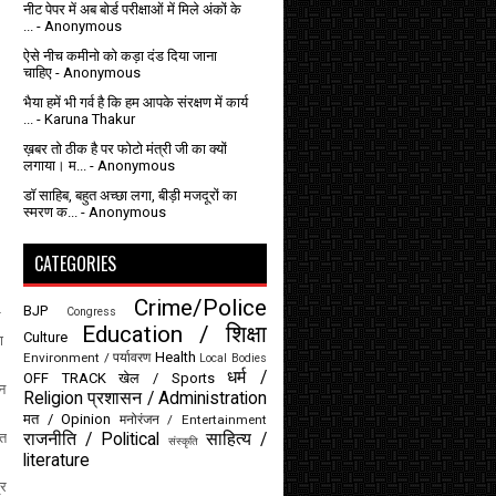
नीट पेपर में अब बोर्ड परीक्षाओं में मिले अंकों के
...
- Anonymous
ऐसे नीच कमीनो को कड़ा दंड दिया जाना
चाहिए
- Anonymous
भैया हमें भी गर्व है कि हम आपके संरक्षण में कार्य
...
- Karuna Thakur
ख़बर तो ठीक है पर फोटो मंत्री जी का क्यों
लगाया। म...
- Anonymous
डॉ साहिब, बहुत अच्छा लगा, बीड़ी मजदूरों का
स्मरण क...
- Anonymous
CATEGORIES
Crime/Police
BJP
Congress
ल
Education / शिक्षा
Culture
ा
Health
Environment / पर्यावरण
Local Bodies
धर्म /
OFF TRACK
खेल / Sports
न
Religion
प्रशासन / Administration
मत / Opinion
मनोरंजन / Entertainment
राजनीति / Political
साहित्य /
ित
संस्कृति
literature
्र