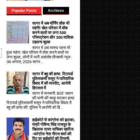
Popular Posts
Archives
सागर में अब मॉर्निंग वॉक भी
महंगी! खेल परिसर में वॉक
करने वालों पर लगा ₹500
रजिस्ट्रेशन और ₹300 मासिक
टहलना शुल्क
सागर में अब स्वस्थ रहना भी
हुआ महंगा: खेल परिसर में वॉक करने वालों पर
लगा शुल्क, लोगों में भारी असंतोष तीनबत्ती न्यूज :
06 अगस्त, 2026 सागर...
सागर में बहू की हत्या: रिटायर्ड
पुलिसकर्मी ससुर ने पारिवारिक
विवाद में की मारपीट, आरोपी
हिरासत में
सागर में सनसनी: BSF जवान
की पत्नी की चाकू मारकर हत्या:
रिटायर्ड पुलिसकर्मी ससुर ने पारिवारिक विवाद में
बहु की हत्या की: पुलिस ने आरोपी को हि...
हाईकोर्ट से कांग्रेस को झटका,
मंत्री गोविन्द सिंह राजपूत के
खिलाफ दायर याचिका खारिज
•कांग्रेस नेता नीरज शर्मा की
रिट पर हाईकोर्ट की टिप्पणी,