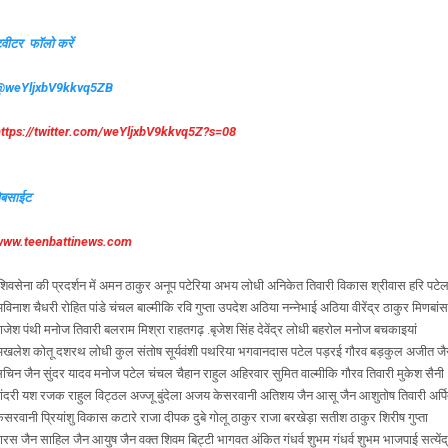
्वीटर फॉलो करें
@weYljxbV9kkvq5ZB
https://twitter.com/weYljxbV9kkvq5Z?s=08
ेबसाईट
www.teenbattinews.com
िवसेना की प्रदर्शन में अमन ठाकुर अनूप पटेरिया अभय लोधी अनिकेत तिवारी विकास श्रीवास हरि पटे
विनाश चैधरी रोहित पांडे चंचल बाल्मीकि रवि गुप्ता उपदेश अठिया नन्नेभाई अठिया वीरेंद्र ठाकुर मिणबांस
ाजेश पंथी मनोज तिवारी बलराम मिश्रा राहतगढ़ .बृजेश सिंह देवेंद्र लोधी बहरोल मनोज बचकाइयां
खलेश कोतू दशरथ लोधी कुल संतोष सूर्यवंशी पथरिया भगवानदास पटेल पड़रई गौरव बड़कुल अजीत जै
चिन जैन सुंदर यादव मनोज पटेल चंचल चैहान राहुल अहिरवार सुमित वाल्मीकि गौरव तिवारी मुकेश सैनी
ांदरी यश रजक राहुल विट्ठल अज्जू बुंदेला अजय केसरवानी अतिशय जैन आसू जैन आशुतोष तिवारी अर्प
ेसरवानी प्रियांशु विकास कटारे राजा दीपक दुबे गोलू ठाकुर राजा बरखेड़ा सतीश ठाकुर शिरीष गुप्ता
ारस जैन साहिल जैन आयुष जैन वक्त शिवम बिट्टी भागवत अंकित गंधर्व शुभम गंधर्व शुभम भाजपाई सत्येंद