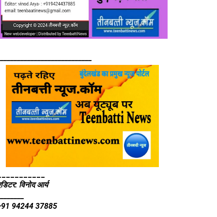
____________________________
___________
एडिटर: विनोद आर्य
________
+91 94244 37885
________