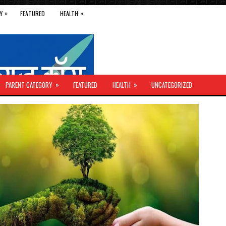
»
»
Y
FEATURED
HEALTH
»
»
PARENT CATEGORY
FEATURED
HEALTH
UNCATEGORIZED