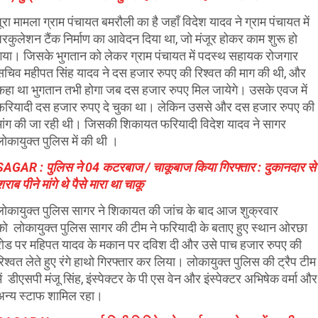
पूरा मामला ग्राम पंचायत बमरौली का है जहाँ विदेश यादव ने ग्राम पंचायत में
परकुलेशन टैंक निर्माण का आवेदन दिया था, जो मंजूर होकर काम शुरू हो
गया। जिसके भुगतान को लेकर ग्राम पंचायत में पदस्थ सहायक रोजगार
सचिव महीपत सिंह यादव ने दस हजार रुपए की रिश्वत की माग की थी, और
कहा था भुगतान तभी होगा जब दस हजार रुपए मिल जायेगे। उसके एवज में
फरियादी दस हजार रुपए दे चुका था। लेकिन उससे और दस हजार रुपए की
मांग की जा रही थी। जिसकी शिकायत फरियादी विदेश यादव ने सागर
लोकायुक्त पुलिस में की थी ।
SAGAR : पुलिस ने 04 कटरबाज / चाकूबाज किया गिरफ्तार : दुकानदार से
राब पीने मांगे थे पैसे मारा था चाकू
लोकायुक्त पुलिस सागर ने शिकायत की जांच के बाद आज शुक्रवार
को
लोकायुक्त पुलिस सागर की टीम ने फरियादी के बताए हुए स्थान ओरछा
रोड पर महिपत यादव के मकान पर दविश दी और उसे पाच हजार रुपए की
रिश्वत लेते हुए रंगे हाथो गिरफ्तार कर लिया। लोकायुक्त पुलिस की ट्रैप टीम
ें डीएसपी मंजू सिंह, इंस्पेक्टर
के पी एस वेन और इंस्पेक्टर अभिषेक वर्मा और
अन्य स्टाफ शामिल रहा।