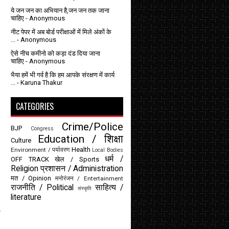
ये जन जन का अभियान है,जन जन तक जाना
चाहिए
- Anonymous
नीट पेपर में अब बोर्ड परीक्षाओं में मिले अंकों के
...
- Anonymous
ऐसे नीच कमीनो को कड़ा दंड दिया जाना
चाहिए
- Anonymous
भैया हमें भी गर्व है कि हम आपके संरक्षण में कार्य
...
- Karuna Thakur
CATEGORIES
Crime/Police
BJP
Congress
Education / शिक्षा
Culture
Health
Environment / पर्यावरण
Local Bodies
धर्म /
OFF TRACK
खेल / Sports
Religion
प्रशासन / Administration
मत / Opinion
मनोरंजन / Entertainment
राजनीति / Political
साहित्य /
संस्कृति
literature