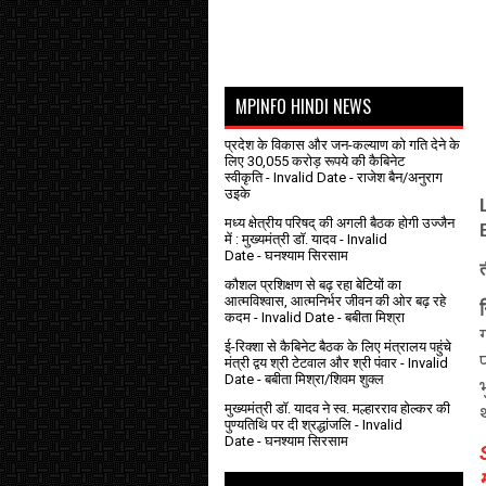
MPINFO HINDI NEWS
प्रदेश के विकास और जन-कल्याण को गति देने के
लिए 30,055 करोड़ रूपये की कैबिनेट
स्वीकृति
- Invalid Date
- राजेश बैन/अनुराग
उइके
मध्य क्षेत्रीय परिषद् की अगली बैठक होगी उज्जैन
में : मुख्यमंत्री डॉ. यादव
- Invalid
Date
- घनश्याम सिरसाम
कौशल प्रशिक्षण से बढ़ रहा बेटियों का
आत्मविश्वास, आत्मनिर्भर जीवन की ओर बढ़ रहे
कदम
- Invalid Date
- बबीता मिश्रा
ई-रिक्शा से कैबिनेट बैठक के लिए मंत्रालय पहुंचे
प
मंत्री द्वय श्री टेटवाल और श्री पंवार
- Invalid
Date
- बबीता मिश्रा/शिवम शुक्ल
मुख्यमंत्री डॉ. यादव ने स्व. मल्हारराव होल्कर की
पुण्यतिथि पर दी श्रद्धांजलि
- Invalid
Date
- घनश्याम सिरसाम