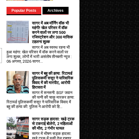
Popular Posts
Archives
सागर में अब मॉर्निंग वॉक भी
महंगी! खेल परिसर में वॉक
करने वालों पर लगा ₹500
रजिस्ट्रेशन और ₹300 मासिक
टहलना शुल्क
सागर में अब स्वस्थ रहना भी
हुआ महंगा: खेल परिसर में वॉक करने वालों पर
लगा शुल्क, लोगों में भारी असंतोष तीनबत्ती न्यूज :
06 अगस्त, 2026 सागर...
सागर में बहू की हत्या: रिटायर्ड
पुलिसकर्मी ससुर ने पारिवारिक
विवाद में की मारपीट, आरोपी
हिरासत में
सागर में सनसनी: BSF जवान
की पत्नी की चाकू मारकर हत्या:
रिटायर्ड पुलिसकर्मी ससुर ने पारिवारिक विवाद में
बहु की हत्या की: पुलिस ने आरोपी को हि...
सागर सड़क हादसा: खड़े ट्रक
से टकराई बोलेरो, 2 महिलाओं
की मौत, 2 गंभीर घायल
सागर में भीषण सड़क हादसा:
खड़े ट्रक में घुसी तेज रफ्तार