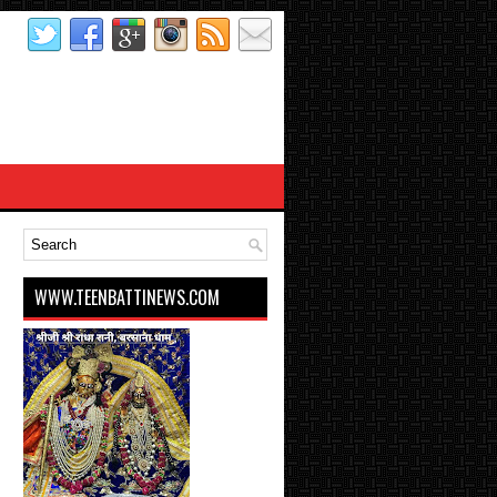
WWW.TEENBATTINEWS.COM