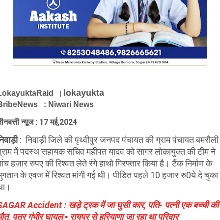
lokayukta
LokayuktaRaid
|
BribeNews : Niwari News
तीनबत्ती न्यूज : 17 मई,2024
नि
वाड़ी
: निवाड़ी जिले की पृथ्वीपुर जनपद पंचायत की ग्राम पंचायत बमरौली
ग्राम में पदस्थ सहायक सचिव महीपत यादव को सागर लोकायुक्त की टीम ने
ांच हजार रुपए की रिश्वत लेते रंगे हाथो गिरफ्तार किया है। टैंक निर्माण के
भुगतान के एवज में रिश्वत मांगी गई थी। पीड़ित पहले 10 हजार रु0ये दे चुका
था।
SAGAR Accident : खड़े ट्रक में जा घुसी कार, पति- पत्नी एक बच्ची की
मौत, पुत्र गंभीर घायल ▪️ रायपुर से हरियाणा जा रहा था परिवार