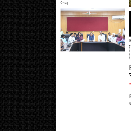
पेनाल्...
E
ल