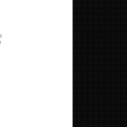
ए
त
ी