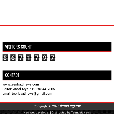
VISITORS COUNT
8
6
7
1
7
9
7
CONTACT
www.teenbattinews.com
Editor: vinod Arya- : +919424437885
email: teenbaatinews@gmail.com
Copyright ©
2026
तीनबत्ती न्यूज़.कॉम
New
webdeveloper
| Distributed by
TeenbattiNews