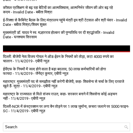
कौशल प्रशिक्षण से बढ़ रहा बेटियों का आत्मविश्वास, आत्मनिर्भर जीवन की ओर बढ़ रहे
कदम
- Invalid Date
- बबीता मिश्रा
ई-रिक्शा से कैबिनेट बैठक के लिए मंत्रालय पहुंचे मंत्री द्वय श्री टेटवाल और श्री पंवार
- Invalid
Date
- बबीता मिश्रा/शिवम शुक्ल
मुख्यमंत्री डॉ. यादव ने स्व. मल्हारराव होल्कर की पुण्यतिथि पर दी श्रद्धांजलि
- Invalid
Date
- घनश्याम सिरसाम
दिल्ली: बीजेपी नेता विजय गोयल ने ऑड-ईवन के नियमों को तोड़ा, कटा 4000 रुपये का
चालान
- 11/4/2019
- एबीपी न्यूज़
ईपीएफ के नियमों में जल्द होने वाला है बड़ा बदलाव, 50 लाख कर्मचारियों को होगा
फायदा
- 11/4/2019
- जैनेंद्र कुमार, एबीपी न्यूज़
महाराष्ट्र: मुख्यमंत्री पद से समझौता नहीं करेगी बीजेपी, कहा- शिवसेना से चर्चा के लिए दरवाजे
खुले हैं- सूत्र
- 11/4/2019
- एबीपी न्यूज़
महाराष्ट्र के राज्यपाल से मिले संजय राउत, कहा- सरकार बनाने में शिवसेना कोई अड़चन
नहीं
- 11/4/2019
- एबीपी न्यूज़
दिल्ली-NCR में कंस्ट्रक्शन पर लगा बैन तोड़ने पर 1 लाख जुर्माना, कचरा जलाने पर ₹5000 फाइन-
SC
- 11/4/2019
- एबीपी न्यूज़