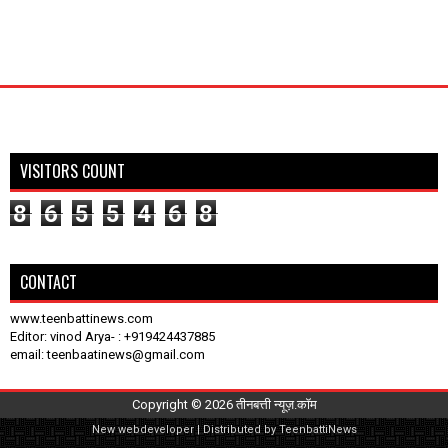
VISITORS COUNT
8
6
5
5
4
6
8
CONTACT
www.teenbattinews.com
Editor: vinod Arya- : +919424437885
email: teenbaatinews@gmail.com
Copyright ©
2026
तीनबत्ती न्यूज़.कॉम
New
webdeveloper
| Distributed by
TeenbattiNews