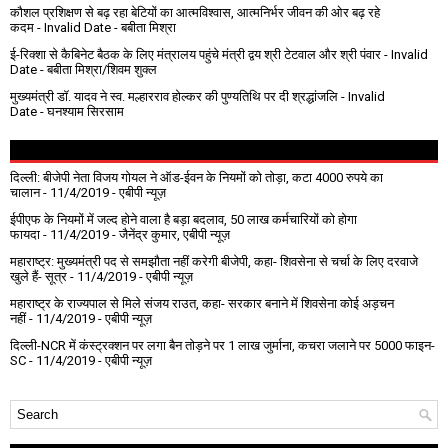
कौशल प्रशिक्षण से बढ़ रहा बेटियों का आत्मविश्वास, आत्मनिर्भर जीवन की ओर बढ़ रहे
कदम
- Invalid Date
- बबीता मिश्रा
ई-रिक्शा से कैबिनेट बैठक के लिए मंत्रालय पहुंचे मंत्री द्वय श्री टेटवाल और श्री पंवार
- Invalid
Date
- बबीता मिश्रा/शिवम शुक्ल
मुख्यमंत्री डॉ. यादव ने स्व. मल्हारराव होल्कर की पुण्यतिथि पर दी श्रद्धांजलि
- Invalid
Date
- घनश्याम सिरसाम
दिल्ली: बीजेपी नेता विजय गोयल ने ऑड-ईवन के नियमों को तोड़ा, कटा 4000 रुपये का
चालान
- 11/4/2019
- एबीपी न्यूज़
ईपीएफ के नियमों में जल्द होने वाला है बड़ा बदलाव, 50 लाख कर्मचारियों को होगा
फायदा
- 11/4/2019
- जैनेंद्र कुमार, एबीपी न्यूज़
महाराष्ट्र: मुख्यमंत्री पद से समझौता नहीं करेगी बीजेपी, कहा- शिवसेना से चर्चा के लिए दरवाजे
खुले हैं- सूत्र
- 11/4/2019
- एबीपी न्यूज़
महाराष्ट्र के राज्यपाल से मिले संजय राउत, कहा- सरकार बनाने में शिवसेना कोई अड़चन
नहीं
- 11/4/2019
- एबीपी न्यूज़
दिल्ली-NCR में कंस्ट्रक्शन पर लगा बैन तोड़ने पर 1 लाख जुर्माना, कचरा जलाने पर ₹5000 फाइन-
SC
- 11/4/2019
- एबीपी न्यूज़