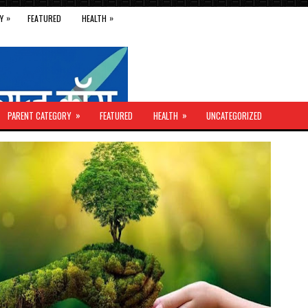
»
»
Y
FEATURED
HEALTH
»
»
PARENT CATEGORY
FEATURED
HEALTH
UNCATEGORIZED