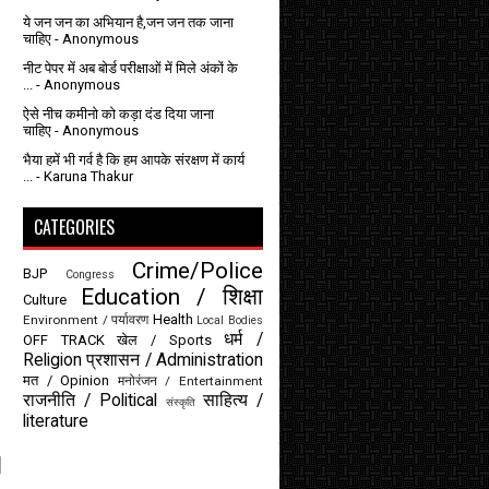
ये जन जन का अभियान है,जन जन तक जाना
चाहिए
- Anonymous
नीट पेपर में अब बोर्ड परीक्षाओं में मिले अंकों के
...
- Anonymous
ऐसे नीच कमीनो को कड़ा दंड दिया जाना
चाहिए
- Anonymous
भैया हमें भी गर्व है कि हम आपके संरक्षण में कार्य
...
- Karuna Thakur
CATEGORIES
Crime/Police
BJP
Congress
Education / शिक्षा
Culture
Health
Environment / पर्यावरण
Local Bodies
धर्म /
OFF TRACK
खेल / Sports
Religion
प्रशासन / Administration
मत / Opinion
मनोरंजन / Entertainment
राजनीति / Political
साहित्य /
संस्कृति
literature
।