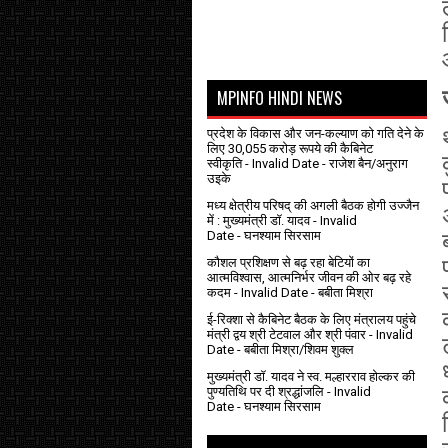
MPINFO HINDI NEWS
प्रदेश के विकास और जन-कल्याण को गति देने के
लिए 30,055 करोड़ रूपये की कैबिनेट
स्वीकृति
- Invalid Date
- राजेश बैन/अनुराग
उइके
मध्य क्षेत्रीय परिषद् की अगली बैठक होगी उज्जैन
में : मुख्यमंत्री डॉ. यादव
- Invalid
Date
- घनश्याम सिरसाम
कौशल प्रशिक्षण से बढ़ रहा बेटियों का
आत्मविश्वास, आत्मनिर्भर जीवन की ओर बढ़ रहे
कदम
- Invalid Date
- बबीता मिश्रा
ई-रिक्शा से कैबिनेट बैठक के लिए मंत्रालय पहुंचे
मंत्री द्वय श्री टेटवाल और श्री पंवार
- Invalid
Date
- बबीता मिश्रा/शिवम शुक्ल
मुख्यमंत्री डॉ. यादव ने स्व. मल्हारराव होल्कर की
पुण्यतिथि पर दी श्रद्धांजलि
- Invalid
Date
- घनश्याम सिरसाम