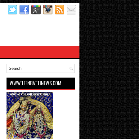
WWW.TEENBATTINEWS.COM