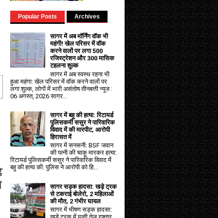
Popular Posts
Archives
सागर में अब मॉर्निंग वॉक भी
महंगी! खेल परिसर में वॉक
करने वालों पर लगा ₹500
रजिस्ट्रेशन और ₹300 मासिक
टहलना शुल्क
सागर में अब स्वस्थ रहना भी
हुआ महंगा: खेल परिसर में वॉक करने वालों पर
लगा शुल्क, लोगों में भारी असंतोष तीनबत्ती न्यूज :
06 अगस्त, 2026 सागर...
सागर में बहू की हत्या: रिटायर्ड
पुलिसकर्मी ससुर ने पारिवारिक
विवाद में की मारपीट, आरोपी
हिरासत में
सागर में सनसनी: BSF जवान
की पत्नी की चाकू मारकर हत्या:
रिटायर्ड पुलिसकर्मी ससुर ने पारिवारिक विवाद में
बहु की हत्या की: पुलिस ने आरोपी को हि...
े
न
सागर सड़क हादसा: खड़े ट्रक
से टकराई बोलेरो, 2 महिलाओं
की मौत, 2 गंभीर घायल
सागर में भीषण सड़क हादसा:
खड़े ट्रक में घुसी तेज रफ्तार