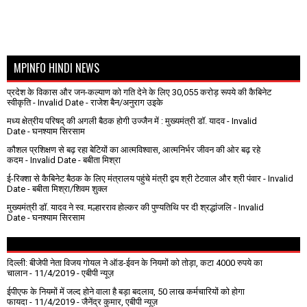
MPINFO HINDI NEWS
प्रदेश के विकास और जन-कल्याण को गति देने के लिए 30,055 करोड़ रूपये की कैबिनेट
स्वीकृति
- Invalid Date
- राजेश बैन/अनुराग उइके
मध्य क्षेत्रीय परिषद् की अगली बैठक होगी उज्जैन में : मुख्यमंत्री डॉ. यादव
- Invalid
Date
- घनश्याम सिरसाम
कौशल प्रशिक्षण से बढ़ रहा बेटियों का आत्मविश्वास, आत्मनिर्भर जीवन की ओर बढ़ रहे
कदम
- Invalid Date
- बबीता मिश्रा
ई-रिक्शा से कैबिनेट बैठक के लिए मंत्रालय पहुंचे मंत्री द्वय श्री टेटवाल और श्री पंवार
- Invalid
Date
- बबीता मिश्रा/शिवम शुक्ल
मुख्यमंत्री डॉ. यादव ने स्व. मल्हारराव होल्कर की पुण्यतिथि पर दी श्रद्धांजलि
- Invalid
Date
- घनश्याम सिरसाम
दिल्ली: बीजेपी नेता विजय गोयल ने ऑड-ईवन के नियमों को तोड़ा, कटा 4000 रुपये का
चालान
- 11/4/2019
- एबीपी न्यूज़
ईपीएफ के नियमों में जल्द होने वाला है बड़ा बदलाव, 50 लाख कर्मचारियों को होगा
फायदा
- 11/4/2019
- जैनेंद्र कुमार, एबीपी न्यूज़