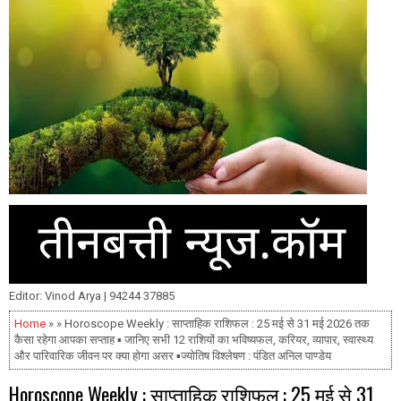
Editor: Vinod Arya | 94244 37885
Home
» » Horoscope Weekly : साप्ताहिक राशिफल : 25 मई से 31 मई 2026 तक
कैसा रहेगा आपका सप्ताह ▪️ जानिए सभी 12 राशियों का भविष्यफल, करियर, व्यापार, स्वास्थ्य
और पारिवारिक जीवन पर क्या होगा असर ▪️ज्योतिष विश्लेषण : पंडित अनिल पाण्डेय
Horoscope Weekly : साप्ताहिक राशिफल : 25 मई से 31