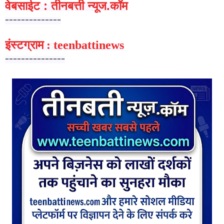
वेबसाईट : तीनबत्ती न्यूज.कॉम
--------------
इंस्टग्राम : teenbattinews
---------------