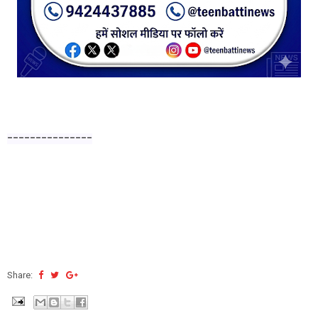
---------------
Share: