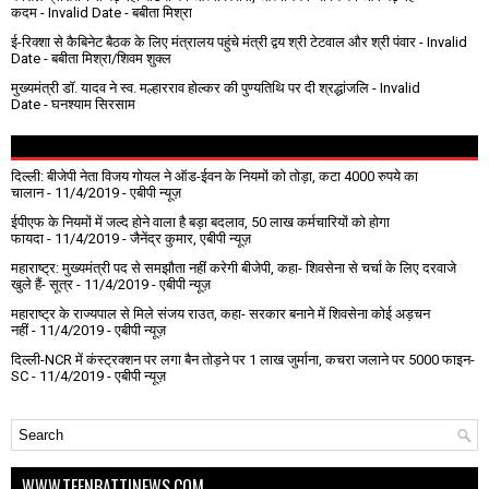
कदम
- Invalid Date
- बबीता मिश्रा
ई-रिक्शा से कैबिनेट बैठक के लिए मंत्रालय पहुंचे मंत्री द्वय श्री टेटवाल और श्री पंवार
- Invalid
Date
- बबीता मिश्रा/शिवम शुक्ल
मुख्यमंत्री डॉ. यादव ने स्व. मल्हारराव होल्कर की पुण्यतिथि पर दी श्रद्धांजलि
- Invalid
Date
- घनश्याम सिरसाम
दिल्ली: बीजेपी नेता विजय गोयल ने ऑड-ईवन के नियमों को तोड़ा, कटा 4000 रुपये का
चालान
- 11/4/2019
- एबीपी न्यूज़
ईपीएफ के नियमों में जल्द होने वाला है बड़ा बदलाव, 50 लाख कर्मचारियों को होगा
फायदा
- 11/4/2019
- जैनेंद्र कुमार, एबीपी न्यूज़
महाराष्ट्र: मुख्यमंत्री पद से समझौता नहीं करेगी बीजेपी, कहा- शिवसेना से चर्चा के लिए दरवाजे
खुले हैं- सूत्र
- 11/4/2019
- एबीपी न्यूज़
महाराष्ट्र के राज्यपाल से मिले संजय राउत, कहा- सरकार बनाने में शिवसेना कोई अड़चन
नहीं
- 11/4/2019
- एबीपी न्यूज़
दिल्ली-NCR में कंस्ट्रक्शन पर लगा बैन तोड़ने पर 1 लाख जुर्माना, कचरा जलाने पर ₹5000 फाइन-
SC
- 11/4/2019
- एबीपी न्यूज़
WWW.TEENBATTINEWS.COM