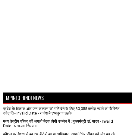
MPINFO HINDI NEWS
प्रदेश के विकास और जन-कल्याण को गति देने के लिए 30,055 करोड़ रूपये की कैबिनेट
स्वीकृति
- Invalid Date
- राजेश बैन/अनुराग उइके
मध्य क्षेत्रीय परिषद् की अगली बैठक होगी उज्जैन में : मुख्यमंत्री डॉ. यादव
- Invalid
Date
- घनश्याम सिरसाम
कौशल प्रशिक्षण से बढ़ रहा बेटियों का आत्मविश्वास, आत्मनिर्भर जीवन की ओर बढ़ रहे