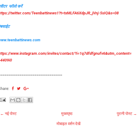
्वीटर फॉलो करें
ttps://twitter.com/
Teenbattinews1?t=txMLFA6XdpJR_
jVnj-5sIQ&s=08
ेबसाईट
www.teenbattinews.com
https://www.instagram.com/
invites/contact/?i=
1q7dfdfgnufv6&utm_content=
o4409i0
______________________________
Share:
← नई पोस्ट
मुख्यपृष्ठ
पुरानी पोस्ट →
मोबाइल वर्शन देखें