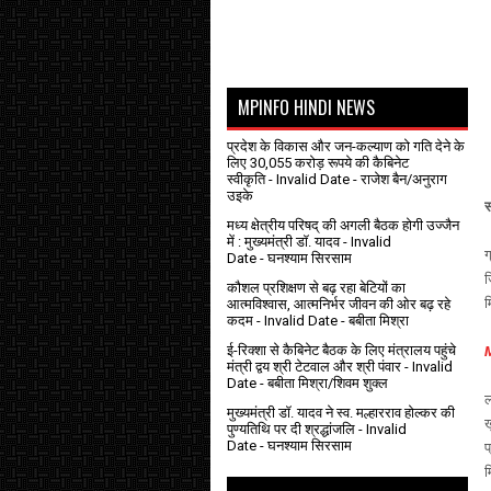
MPINFO HINDI NEWS
प्रदेश के विकास और जन-कल्याण को गति देने के
लिए 30,055 करोड़ रूपये की कैबिनेट
स्वीकृति
- Invalid Date
- राजेश बैन/अनुराग
उइके
स
मध्य क्षेत्रीय परिषद् की अगली बैठक होगी उज्जैन
में : मुख्यमंत्री डॉ. यादव
- Invalid
ग
Date
- घनश्याम सिरसाम
ज
कौशल प्रशिक्षण से बढ़ रहा बेटियों का
म
आत्मविश्वास, आत्मनिर्भर जीवन की ओर बढ़ रहे
कदम
- Invalid Date
- बबीता मिश्रा
ई-रिक्शा से कैबिनेट बैठक के लिए मंत्रालय पहुंचे
M
मंत्री द्वय श्री टेटवाल और श्री पंवार
- Invalid
Date
- बबीता मिश्रा/शिवम शुक्ल
ल
मुख्यमंत्री डॉ. यादव ने स्व. मल्हारराव होल्कर की
ख
पुण्यतिथि पर दी श्रद्धांजलि
- Invalid
Date
- घनश्याम सिरसाम
प
म