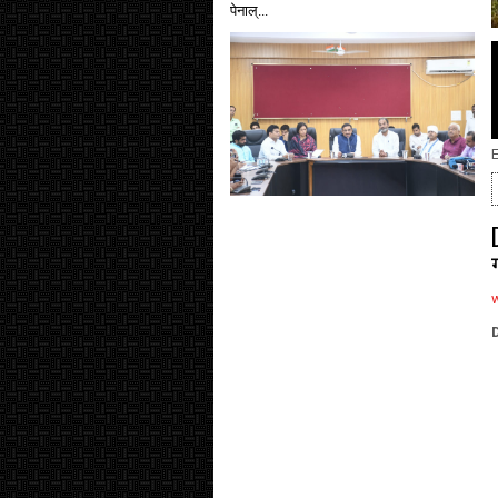
पेनाल्...
E
D