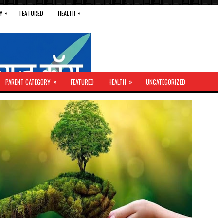
»
»
Y
FEATURED
HEALTH
»
»
PARENT CATEGORY
FEATURED
HEALTH
UNCATEGORIZED