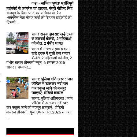
कहा - याचिका पूर्णतः भ्रांतिपूर्ण
हाईकोर्ट से कांग्रेस को झटका, मंत्री गोविन्द सिंह
राजपूत के खिलाफ दायर याचिका खारिज
•कांग्रेस नेता नीरज शर्मा की रिट पर हाईकोर्ट की
टिप्पणी,...
सागर सड़क हादसा: खड़े ट्रक
से टकराई बोलेरो, 2 महिलाओं
की मौत, 2 गंभीर घायल
सागर में भीषण सड़क हादसा:
खड़े ट्रक में घुसी तेज रफ्तार
बोलेरो, 2 महिलाओं की मौत, 2
गंभीर घायल तीनबत्ती न्यूज: 6 अगस्त 2026
सागर। मध्य प्र...
े
सागर: पुलिया क्षतिग्रस्त : जान
ं
जोखिम में डालकर नदी पार
कर स्कूल जाने को मजबूर
छात्राएं: वीडियो वायरल
सागर: पुलिया क्षतिग्रस्त : जान
जोखिम में डालकर नदी पार
कर स्कूल जाने को मजबूर छात्राएं: वीडियो
वायरल तीनबत्ती न्यूज: 04 अगस्त ,2026 सागर।
...