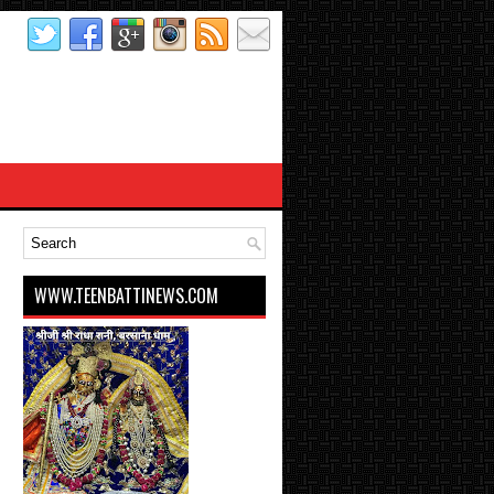
WWW.TEENBATTINEWS.COM