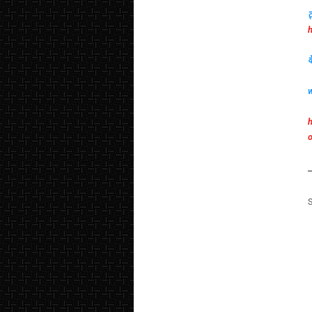
ट
h
व