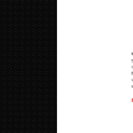
द
म
ज
ह
ज
क
ब