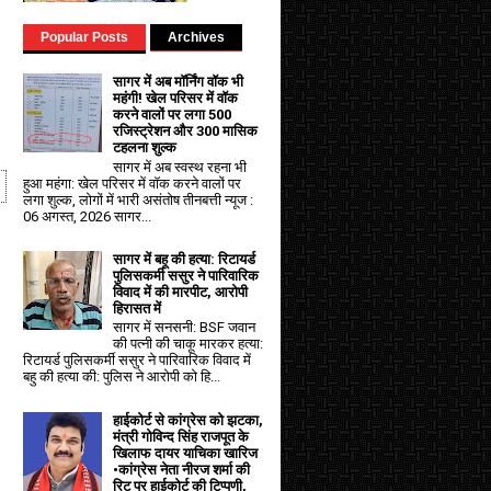
Popular Posts
Archives
सागर में अब मॉर्निंग वॉक भी
महंगी! खेल परिसर में वॉक
करने वालों पर लगा ₹500
रजिस्ट्रेशन और ₹300 मासिक
टहलना शुल्क
सागर में अब स्वस्थ रहना भी
हुआ महंगा: खेल परिसर में वॉक करने वालों पर
लगा शुल्क, लोगों में भारी असंतोष तीनबत्ती न्यूज :
06 अगस्त, 2026 सागर...
सागर में बहू की हत्या: रिटायर्ड
पुलिसकर्मी ससुर ने पारिवारिक
विवाद में की मारपीट, आरोपी
हिरासत में
सागर में सनसनी: BSF जवान
की पत्नी की चाकू मारकर हत्या:
रिटायर्ड पुलिसकर्मी ससुर ने पारिवारिक विवाद में
बहु की हत्या की: पुलिस ने आरोपी को हि...
हाईकोर्ट से कांग्रेस को झटका,
मंत्री गोविन्द सिंह राजपूत के
खिलाफ दायर याचिका खारिज
•कांग्रेस नेता नीरज शर्मा की
रिट पर हाईकोर्ट की टिप्पणी,