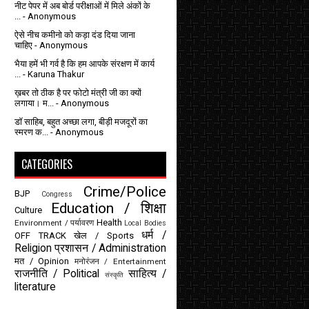
नीट पेपर में अब बोर्ड परीक्षाओं में मिले अंकों के
...
- Anonymous
ऐसे नीच कमीनो को कड़ा दंड दिया जाना
चाहिए
- Anonymous
भैया हमें भी गर्व है कि हम आपके संरक्षण में कार्य
...
- Karuna Thakur
ख़बर तो ठीक है पर फोटो मंत्री जी का क्यों
लगाया। म...
- Anonymous
डॉ साहिब, बहुत अच्छा लगा, बीड़ी मजदूरों का
स्मरण क...
- Anonymous
CATEGORIES
Crime/Police
BJP
Congress
Education / शिक्षा
Culture
Health
Environment / पर्यावरण
Local Bodies
धर्म /
OFF TRACK
खेल / Sports
Religion
प्रशासन / Administration
मत / Opinion
मनोरंजन / Entertainment
राजनीति / Political
साहित्य /
संस्कृति
literature