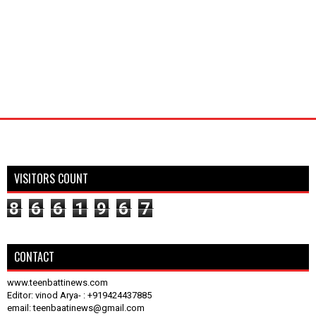
VISITORS COUNT
8
6
6
1
9
6
7
CONTACT
www.teenbattinews.com
Editor: vinod Arya- : +919424437885
email: teenbaatinews@gmail.com