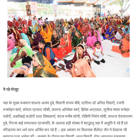
ये रहे मोजूद
यज्ञ के मुख्य यजमान साधना अजय दुबे, शिवानी संजय चौबे, प्रतिभा डॉ अनिल तिवारी, रजनी
मनमोहन शर्मा, कोमल प्रसाद जोशी, कामना अभिषेक शर्मा, हितेश अग्रवाल ,सुनीता श्याम मनोहर
पचोरी, लक्ष्मीबाई कडोरी लाल विश्वकर्मा, वंदना मनीष सोनी, रोहिणी निर्भय घोषी, साधना देवनारायण
दुबे, गिरजा बाई रामदयाल प्रजापति, के अलावा बड़ी संख्या में श्रद्धालु यज्ञ में आहुति दे रहे हैं एवं
परिक्रमा कर धर्म लाभ अर्जित कर रहे हैं । इस अवसर पर विधायक शैलेंद्र जैन ने देवदास जी
महाराज पूजा अर्चना की। सत्संग के दौरान पप्पू तिवारी, भरत तिवारी, गोलू अग्रवाल,रामचरण