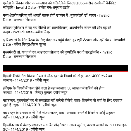
प्रदेश के विकास और जन-कल्याण को गति देने के लिए 30,055 करोड़ रूपये की कैबिनेट
स्वीकृति
- Invalid Date
- राजेश बैन/अनुराग उइके
मध्य क्षेत्रीय परिषद् की अगली बैठक होगी उज्जैन में : मुख्यमंत्री डॉ. यादव
- Invalid
Date
- घनश्याम सिरसाम
कौशल प्रशिक्षण से बढ़ रहा बेटियों का आत्मविश्वास, आत्मनिर्भर जीवन की ओर बढ़ रहे
कदम
- Invalid Date
- बबीता मिश्रा
ई-रिक्शा से कैबिनेट बैठक के लिए मंत्रालय पहुंचे मंत्री द्वय श्री टेटवाल और श्री पंवार
- Invalid
Date
- बबीता मिश्रा/शिवम शुक्ल
मुख्यमंत्री डॉ. यादव ने स्व. मल्हारराव होल्कर की पुण्यतिथि पर दी श्रद्धांजलि
- Invalid
Date
- घनश्याम सिरसाम
दिल्ली: बीजेपी नेता विजय गोयल ने ऑड-ईवन के नियमों को तोड़ा, कटा 4000 रुपये का
चालान
- 11/4/2019
- एबीपी न्यूज़
ईपीएफ के नियमों में जल्द होने वाला है बड़ा बदलाव, 50 लाख कर्मचारियों को होगा
फायदा
- 11/4/2019
- जैनेंद्र कुमार, एबीपी न्यूज़
महाराष्ट्र: मुख्यमंत्री पद से समझौता नहीं करेगी बीजेपी, कहा- शिवसेना से चर्चा के लिए दरवाजे
खुले हैं- सूत्र
- 11/4/2019
- एबीपी न्यूज़
महाराष्ट्र के राज्यपाल से मिले संजय राउत, कहा- सरकार बनाने में शिवसेना कोई अड़चन
नहीं
- 11/4/2019
- एबीपी न्यूज़
दिल्ली-NCR में कंस्ट्रक्शन पर लगा बैन तोड़ने पर 1 लाख जुर्माना, कचरा जलाने पर ₹5000 फाइन-
SC
- 11/4/2019
- एबीपी न्यूज़