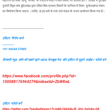
महाराज एवं विश्व हिन्दु परिषद के राष्ट्रीय मंत्री राजेश तिवारी भी शामिल होंगे। दोपहर में पुरोहित
पुजारी विद्वत संघ बुंदेलखंड द्वारा पंडित शिव प्रसाद तिवारी के सानिध्य में तैयार बुन्देलखण्ड पंचाग
का विमोचन किया जाएगा ।रात्रि 8:00 बजे से राधे-राधे मंडल के भजन आयोजन किया गया है।
____________________________
एडिटर: विनोद आर्य
________
+91 94244 37885
तीनबत्ती न्यूज़. कॉम की खबरे पढ़ने
NEW फेसबुक पेज और ट्वीटर से जुड़ने लाईक / फॉलो करे
https://www.facebook.com/
profile.php?id=
100088176964279&mibextid=
ZbWKwL
ट्वीटर फॉलो करें
https://twitter.com/
Teenbattinews1?t=txMLFA6XdpJR_
jVnj-5sIQ&s=08