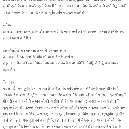
स्वामी दसों दिगपाल अर्थात दसों दिशाओं के रक्षक देवता गण विश्व के सभी कवि सभी विद्वान सभी
पंडित मिलकर के भी आपके यश का पूर्णत वर्णन नहीं कर सकते हैं ।
संदेश-
अगर आप अच्छी इच्छा शक्ति और अच्छे इरादे के साथ कर्म करें तो आपकी प्रशंसा करने के लिए
सभी बाध्य हो जाते हैं ।
इस चौपाई का बार बार पाठ करने से होने वाला लाभ:-
जम कुबेर दिगपाल जहां ते, कबि कोबिद कहि सके कहां ते ।।
हनुमान चालीसा की इस चौपाई के बार बार पाठ करने से यश कीर्ति की वृद्धि होती है, मान सम्मान
बढ़ता है ।
विवेचना:-
यह चौपाई "जम कुबेर दिगपाल जहां ते, कबि कोबिद कहि सके कहां ते " इसके पहले की चौपाई
"सनकादिक ब्रह्मादि मुनीसा नारद सारद सहित अहीसा " के साथ पढ़ी जानी चाहिए । इस चौपाई में
भी श्री रामचंद्र जी ने हनुमान जी की प्रशंसा की है। यम से यहां पर आशय यमराज से है जो कि
मृत्यु के देवता है । इनकी पिताजी भगवान सूर्य कहे जाते हैं और यमुना जी इनकी बहन है । इनके अन्य
भाई बहनों के नाम शनिदेव , अश्वनीकुमार , भद्रा , वैवस्वत मनु , रेवंत , सुग्रीव , श्राद्धदेव मनु और
कर्ण है । इनके एक पुत्र का नाम युधिष्ठिर है जो पांच पांडवों में से एक हैं । यमराज जी जीवों के
शुभाशुभ कर्मों के निर्णायक हैं। वे परम भागवत, बारह भागवताचार्यों में हैं। यमराज दक्षिण दिशा के