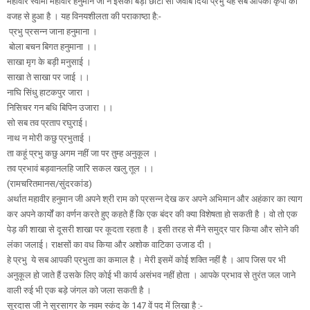
महावीर स्वामी महावीर हनुमान जी ने इसका बड़ा छोटा सा जवाब दिया प्रभु यह सब आपकी कृपा की
वजह से हुआ है । यह विनयशीलता की पराकाष्ठा है:-
प्रभु प्रसन्न जाना हनुमाना ।
बोला बचन बिगत हनुमाना ।।
साखा मृग के बड़ी मनुसाई ।
साखा ते साखा पर जाई ।।
नाघि सिंधु हाटकपुर जारा ।
निसिचर गन बधि बिपिन उजारा ।।
सो सब तव प्रताप रघुराई।
नाथ न मोरी कछु प्रभुताई ।
ता कहूं प्रभु कछु अगम नहीं जा पर तुम्ह अनुकूल ।
तव प्रभावं बड़वानलहि जारि सकल खलु तूल ।।
(रामचरितमानस/सुंदरकांड)
अर्थात महावीर हनुमान जी अपने श्री राम को प्रसन्न देख कर अपने अभिमान और अहंकार का त्याग
कर अपने कार्यों का वर्णन करते हुए कहते हैं कि एक बंदर की क्या विशेषता हो सकती है । वो तो एक
पेड़ की शाखा से दूसरी शाखा पर कूदता रहता है । इसी तरह से मैंने समुद्र पार किया और सोने की
लंका जलाई। राक्षसों का वध किया और अशोक वाटिका उजाड दी ।
हे प्रभु ये सब आपकी प्रभुता का कमाल है । मेरी इसमें कोई शक्ति नहीं है । आप जिस पर भी
अनुकूल हो जाते हैं उसके लिए कोई भी कार्य असंभव नहीं होता । आपके प्रभाव से तुरंत जल जाने
वाली रुई भी एक बड़े जंगल को जला सकती है ।
सूरदास जी ने सूरसागर के नवम स्कंद के 147 वें पद में लिखा है :-