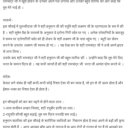
रामचंद्र जी ने खुश होकर के उनको अपने गले लगाया और उनकी बहुत तारीफ की और कहा कि
तुम मेरे भाई हो ।
भावार्थ:-
इस चौपाई में तुलसीदास जी ने श्री हनुमान जी की स्तुति श्री लक्ष्मण जी के प्राणदाता के रूप में की
है । श्री सुषेण वैद्य के परामर्श के अनुसार वे द्रोणा गिरी पर्वत पर गए । अनेक परेशानियों के बावजूद
वे समय पर द्रोणागिरी पर्वत को ही लेकर के श्री लक्ष्मण जी के पास पहुंच गए । ब्यूटी का सेवन
करने के उपरांत लक्ष्मण जी स्वस्थ हो गए। । यह देख कर के श्री रामचंद्र जी ने उन्हें अपने हृदय
से लगा लिया।
उसके बाद श्री रामचंद्र जी ने श्री हनुमान जी की बहुत तारीफ की । उन्होंने कहा कि तुम मेरे लिए
भरत के समान प्रिय हो । यह सभी जानते हैं की श्री रामचंद्र जी भरत जी अत्यंत प्रेम करते थे ।
संदेश-
केवल सगे संबंध ही नहीं कभी-कभी कोई रिश्ता ऐसा भी बन जाता है, जो इन से भी ऊपर होता है और
ईश्वर-भक्त का रिश्ता ऐसा ही होता है।
इन चौपाइयों को बार बार पढ़ने से होने वाला लाभ :-
1-लाय सजीवन लखन जियाए, श्री रघुबीर हरषि उर लाए।
2-रघुपति कीन्ही बहुत बड़ाई, तुम मम प्रिय भरतहि सम भाई॥
हनुमान चालीसा की इस चौपाई से शारीरिक व्याधियों का निवारण होता है तथा अपने से बड़ों की कृपा
प्राप्त होती है । अगर आपका बॉस आप से नाराज है या आप रोगों से ग्रस्त हो गए हैं तो आपको इन