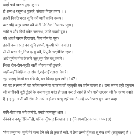
कहाँ गयौ मारुत-पुत्र कुमार।
ह्वै अनाथ रघुनाथ पुकारे, संकट-मित्र हमार ।।
इतनी बिपति भरत सुनि पावैं आवैं साजि बरूथ।
कर गहि धनुष जगत कौं जीतैं, कितिक निसाचर जूथ।
नाहिं न और बियौ कोउ समरथ, जाहि पठावौं दूत।
को अब है पौरुष दिखरावै, बिना पौन के पूत?
इतनौ वचन स्त्र वन सुनि हरष्यौ, फूल्यौ अंग न मात।
लै-लै चरन-रेनु निज प्रभु की, रिपु कैं स्त्रोनित न्हात।
अहो पुनीत मीत केसरि-सुत,तुम हित बंधु हमारे।
जिह्वा रोम-रोम-प्रति नाहीं, पौरुष गनौं तुम्हारे!
जहाँ-जहाँ जिहिं काल सँभारे,तहँ-तहँ त्रास निवारे।
सूर सहाइ कियौ बन बसि कै, बन-बिपदा दुख टारै॥147॥
यह पद लक्ष्मण जी को शक्ति लगने के उपरांत की प्रकृति का वर्णन करता है। उस समय श्री हनुमान
जी संजीवनी बूटी ढूंढ़ने के बजाय पूरा पर्वत ही उठा कर ले आते हैं और श्री लक्ष्मण जी के प्राण बचाते
हैं । हनुमान जी की सेवा के अधीन होकर प्रभु श्रीराम ने उन्हें अपने पास बुला कर कहा—
कपि-सेवा बस भये कनौड़े, कह्यौ पवनसुत आउ ।
देबेको न कछू रिनियाँ हौं, धनिक तूँ पत्र लिखाउ ।। (विनय-पत्रिका पद १००।७)
‘भैया हनुमान ! तुम्हें मेरे पास देने को तो कुछ है नहीं; मैं तेरा ऋणी हूँ तथा तू मेरा धनी (साहूकार) है ।