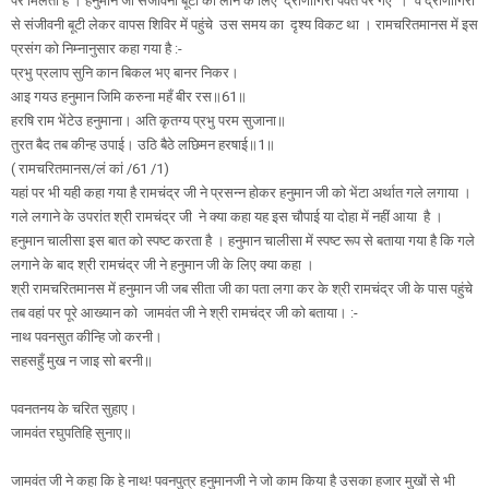
पर मिलती है । हनुमान जी संजीवनी बूटी को लाने के लिए द्रोणागिरी पर्वत पर गए । वे द्रोणागिरी
से संजीवनी बूटी लेकर वापस शिविर में पहुंचे उस समय का दृश्य विकट था । रामचरितमानस में इस
प्रसंग को निम्नानुसार कहा गया है :-
प्रभु प्रलाप सुनि कान बिकल भए बानर निकर।
आइ गयउ हनुमान जिमि करुना महँ बीर रस॥61॥
हरषि राम भेंटेउ हनुमाना। अति कृतग्य प्रभु परम सुजाना॥
तुरत बैद तब कीन्ह उपाई। उठि बैठे लछिमन हरषाई॥1॥
( रामचरितमानस/लं कां /61 /1)
यहां पर भी यही कहा गया है रामचंद्र जी ने प्रसन्न होकर हनुमान जी को भेंटा अर्थात गले लगाया ।
गले लगाने के उपरांत श्री रामचंद्र जी ने क्या कहा यह इस चौपाई या दोहा में नहीं आया है ।
हनुमान चालीसा इस बात को स्पष्ट करता है । हनुमान चालीसा में स्पष्ट रूप से बताया गया है कि गले
लगाने के बाद श्री रामचंद्र जी ने हनुमान जी के लिए क्या कहा ।
श्री रामचरितमानस में हनुमान जी जब सीता जी का पता लगा कर के श्री रामचंद्र जी के पास पहुंचे
तब वहां पर पूरे आख्यान को जामवंत जी ने श्री रामचंद्र जी को बताया। :-
नाथ पवनसुत कीन्हि जो करनी।
सहसहुँ मुख न जाइ सो बरनी॥
पवनतनय के चरित सुहाए।
जामवंत रघुपतिहि सुनाए॥
जामवंत जी ने कहा कि हे नाथ! पवनपुत्र हनुमानजी ने जो काम किया है उसका हजार मुखों से भी