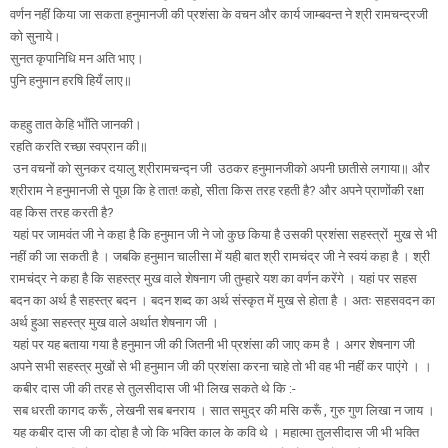
वर्णन नहीं किया जा सकता हनुमानजी की प्रशंसा के वचन और कार्य जाम्बवन्त ने श्री रामचन्द्रजी
को सुनाये।
सुनत कृपानिधि मन अति भाए।
पुनि हनुमान हरषि हियँ लाए॥
कहहु तात केहि भाँति जानकी।
रहति करति रच्छा स्वप्रान की॥
उन वचनों को सुनकर दयालु श्रीरामचन्द्न जी उठकर हनुमानजीको अपनी छातीसे लगाया॥ और
श्रीराम ने हनुमानजी से पूछा कि हे तात! कहो, सीता किस तरह रहती है? और अपने प्राणोंकी रक्षा
वह किस तरह करती है?
यहां पर जामवंत जी ने कहा है कि हनुमान जी ने जो कुछ किया है उसकी प्रशंसा सहस्त्रों मुख से भी
नहीं की जा सकती है । जबकि हनुमान चालीसा में यही बात श्री रामचंद्र जी ने स्वयं कहा है । श्री
रामचंद्र ने कहा है कि सहस्त्र मुख वाले शेषनाग जी तुम्हारे यश का वर्णन करेंगे । यहां पर सहस
बदन का अर्थ है सहस्त्र बदन । बदन शब्द का अर्थ संस्कृत में मुख से होता है । अतः सहसवदन का
अर्थ हुआ सहस्त्र मुख वाले अर्थात शेषनाग जी ।
यहां पर यह बताया गया है हनुमान जी की जितनी भी प्रशंसा की जाए कम है । अगर शेषनाग जी
अपने सभी सहस्त्र मुखों से भी हनुमान जी की प्रशंसा करना चाहे तो भी वह भी नहीं कर पाएंगे । ।
कबीर दास जी की तरह से तुलसीदास जी भी लिख सकते थे कि :-
सब धरती कागद करूँ , लेखनी सब बनराय । सात समुद्र की मसि करूँ , गुरु गुण लिखा न जाय ।
यह कबीर दास जी का दोहा है जो कि भक्ति काल के कवि थे । महात्मा तुलसीदास जी भी भक्ति