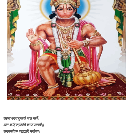
सहस बदन तुम्हरो जस गावैं |
अस कहि श्रीपति कण्ठ लगावैं ||
सनकादिक ब्रह्मादि मुनीसा |