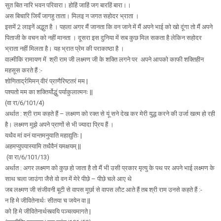
सुत बित नारि भवन परिवारा। होहिं जाहिं जग बारहिं बारा।।
अस बिचारि जियँ जागहु ताता। मिलइ न जगत सहोदर भ्राता ।
इसमें 2 लाइनें अद्भुत है । पहला अगर मैं जानता कि वन जाने में मैं अपने भाई को खो दूंगा तो मैं अपने
पिताजी के वचन को नहीं मानता । दूसरा इस दुनिया में सब कुछ मिल सकता है लेकिन सहोदर
भ्राता नहीं मिलता है। यह भ्रात प्रेम की पराकाष्ठा है ।
वाल्मीकि रामायण में श्री राम जी लक्ष्मण जी के शक्ति लगने पर अपने आपको काफी शक्तिहीन
महसूस करते हैं :-
शोणितार्द्रमिमन् वीरं प्राणैरिष्टतरं मम |
पश्यतो मम का शक्तिर्योद्धुं पर्याकुलात्मनः ||
(वा रा/6/101/4)
अर्थात : श्री राम कहते हैं – लक्ष्मण को रक्त से यूं सने देख कर मेरी युद्ध करने की उर्जा खत्म हो रही
है। लक्ष्मण मुझे अपने प्राणों से भी ज्यादा प्रिय हैं ।
यथैव मां वनं यान्तमनुयाति महाद्युतिः |
अहमप्युपयास्यामि तथैवैनं यमक्षयम् ||
(वा रा/6/101/13)
अर्थात : अगर लक्ष्मण को कुछ हो जाता है तो मैं भी उसी प्रकार मृत्यु के पथ पर अपने भाई लक्ष्मण के
साथ चला जाउंगा जैसे वो वन में मेरे पीछे – पीछे चले आए थे
जब लक्ष्मण जी संजीवनी बूटी से वापस मूर्छा से वापस लौट आते हैं तब श्री राम उनसे कहते हैं :-
न हि मे जीवितेनार्थः सीतया च जयेन वा ||
को हि मे जीवितेनार्थस्त्वयि पञ्चत्वमागते |