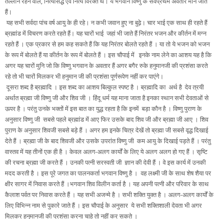
तल्लीन रहने वाले, नित्यसिद्ध एवं नित्य विरक्त थे। ये भगवान विष्णु के सर्वप्रथम अवतार माने जाते
हैं।
यह सभी सर्वदा पांच वर्ष आयु के ही रहे। न कभी जवान हुए ना बुढ़े। चार भाई एक साथ ही रहते हैं
ब्रह्मांड में विचरण करते रहते हैं। यह चारों भाई जहां भी जाते हैं निरंतर भजन और कीर्तन में मग्न
रहते हैं । एक प्रकार से हम कह सकते हैं कि यह निरंतर बोलते रहते हैं । या तो ये भजन को भजन
के रूप में बोलते हैं या कीर्तन के रूप में बोलते हैं । इस चौपाई में इनके नाम लेने का आशय यह है कि
अगर यह चारों मुनि जो कि विष्णु भगवान के अवतार हैं अगर बगैर रुके हनुमानजी की प्रशंसा करते
रहे तो भी चारों मिलकर भी हनुमान जी की प्रशंसा पूर्णरूपेण नहीं कर पाएंगे।
दूसरा शब्द है ब्रह्मादि । इस शब्द का आशय बिल्कुल स्पष्ट है । ब्रह्मादि का अर्थ है देव त्रयी
अर्थात ब्रह्मा जी विष्णु जी और शिव जी । हिंदू धर्म यह माना जाता है इनका स्थान सभी देवताओं से
ऊपर है । परंतु उनके भक्तों में इस बात का युद्ध रहता है कि इनमें बड़ा कौन है । विष्णु पुराण के
अनुसार विष्णु जी सबसे पहले ब्रह्मांड में आए फिर उसके बाद शिव जी और ब्रह्मा जी आए । शिव
पुराण के अनुसार शिवजी सबसे बड़े हैं । अगर हम इनके चित्र देखें तो ब्रह्मा जी सबसे वृद्ध दिखाई
देते हैं । ब्रह्मा जी के बाद शिवजी और उसके उपरांत विष्णु जी कम आयु के दिखाई पड़ते हैं । परंतु
वास्तव में यह तीनों एक ही है । केवल अलग-अलग कार्यों के लिए ये अलग अलग हो गए हैं । सृष्टि
की रचना ब्रह्मा जी करते हैं । उनकी पत्नी सरस्वती जी ज्ञान की देवी हैं । वे इस कार्य में उनकी
मदद करती है । इस पूरे जगत का पालनकर्ता भगवान विष्णु है । वह लक्ष्मी जी के साथ शेष शैया पर
क्षीर सागर में निवास करते हैं ।भगवान शिव विलीन कर्ता है । यह अपनी पत्नी और परिवार के साथ
कैलाश पर्वत पर निवास करते हैं । यह सभी अजन्मे है । सभी शक्ति युक्त है । अलग-अलग कार्यों के
लिए विभिन्न नाम से पुकारे जाते हैं । इस चौपाई के अनुसार ये सभी शक्तिशाली देवता भी अगर
मिलकर हनुमानजी की प्रशंसा करना चाहे तो नहीं कर सकते ।