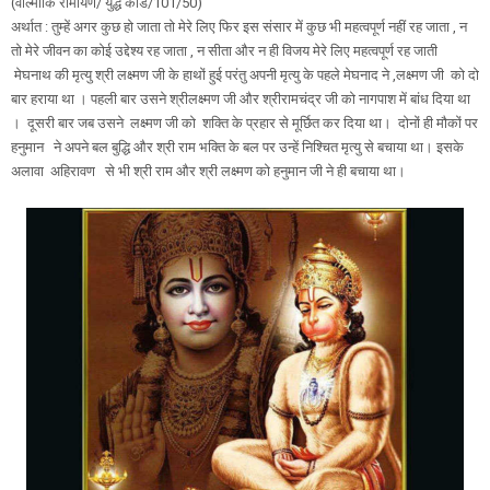
(वाल्मीकि रामायण/ युद्ध कांड/101/50)
अर्थात : तुम्हें अगर कुछ हो जाता तो मेरे लिए फिर इस संसार में कुछ भी महत्वपूर्ण नहीं रह जाता , न
तो मेरे जीवन का कोई उद्देश्य रह जाता , न सीता और न ही विजय मेरे लिए महत्वपूर्ण रह जाती
मेघनाथ की मृत्यु श्री लक्ष्मण जी के हाथों हुई परंतु अपनी मृत्यु के पहले मेघनाद ने ,लक्ष्मण जी को दो
बार हराया था । पहली बार उसने श्रीलक्ष्मण जी और श्रीरामचंद्र जी को नागपाश में बांध दिया था
। दूसरी बार जब उसने लक्ष्मण जी को शक्ति के प्रहार से मूर्छित कर दिया था। दोनों ही मौकों पर
हनुमान ने अपने बल बुद्धि और श्री राम भक्ति के बल पर उन्हें निश्चित मृत्यु से बचाया था। इसके
अलावा अहिरावण से भी श्री राम और श्री लक्ष्मण को हनुमान जी ने ही बचाया था।