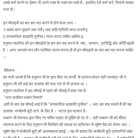
अच्छे कर्म करने पर ईश्वर भी अपने भक्त के भक्त बन जाते हैं। इसलिए ऐसे कर्म करें, जिससे सबका
भला हो।
इन चौपाइयों का बार बार पाठ करने से होने वाला लाभ :-
1-सहस बदन तुम्हरो जस गावैं | अस कहि श्रीपति कण्ठ लगावैं ||
2-सनकादिक ब्रह्मादि मुनीसा | नारद सारद सहित अहीसा ||
हनुमान चालीसा की इन चौपाईयों के बार बार पाठ करने से यश , सम्मान , प्रसिद्धि और कीर्ति बढ़ती
है । अगर आपको मान और प्रतिष्ठा प्राप्त करना हो तो इन चौपाइयों का बार-बार पाठ करना चाहिए
।
विवेचना:-
हम सभी जानते हैं कि हनुमान जी के द्वारा किए गए कार्यों से प्रसन्न होकर श्री रामचंद्र जी ने
हनुमान जी की कई बार प्रशंसा की तथा गले से भी लगाया था ।
हनुमान चालीसा में इस चौपाई से पहले की चौपाई में कहा गया है:-
"लाय सजीवन लखन जियाये"
इसी के बाद यह चौपाई आई है कि "सनकादिक ब्रह्मादि मुनीसा" । अतः हम कह सकते हैं की यह
प्रशंसा संजीवनी बूटी लाने के लिए है । घटना इस प्रकार है:-
लक्ष्मण जी मेघनाथ द्वारा किए गए शक्ति प्रहार से मूर्छित हो गए थे । श्री लक्ष्मण जी को शीघ्र
स्वास्थ्य करने के लिए हनुमान जी विभीषण की सलाह पर श्रीलंका से सुषेण वैद्य को लेकर आए ।
सुषेण वैद्य ने संजीवनी बूटी की आवश्यकता बताई । यह भी बताया कि संजीवनी बूटी द्रोणागिरी पर्वत