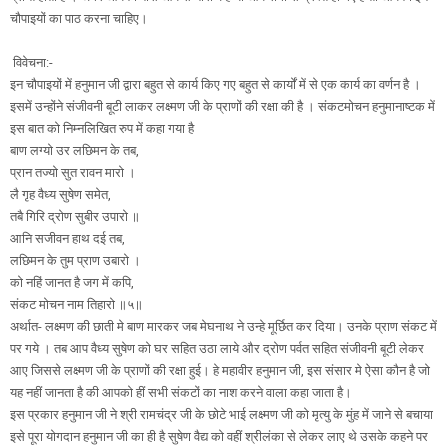
चौपाइयों का पाठ करना चाहिए।
विवेचना:-
इन चौपाइयों में हनुमान जी द्वारा बहुत से कार्य किए गए बहुत से कार्यों में से एक कार्य का वर्णन है ।
इसमें उन्होंने संजीवनी बूटी लाकर लक्ष्मण जी के प्राणों की रक्षा की है । संकटमोचन हनुमानाष्टक में
इस बात को निम्नलिखित रुप में कहा गया है
बाण लग्यो उर लछिमन के तब,
प्रान तज्यो सुत रावन मारो ।
लै गृह वैध्य सुषेण समेत,
तबै गिरि द्रोण सुबीर उपारो ॥
आनि सजीवन हाथ दई तब,
लछिमन के तुम प्राण उबारो ।
को नहिं जानत है जग में कपि,
संकट मोचन नाम तिहारो ॥५॥
अर्थात- लक्ष्मण की छाती मे बाण मारकर जब मेघनाथ ने उन्हे मूर्छित कर दिया। उनके प्राण संकट में
पर गये । तब आप वैध्य सुषेण को घर सहित उठा लाये और द्रोण पर्वत सहित संजीवनी बूटी लेकर
आए जिससे लक्ष्मण जी के प्राणों की रक्षा हुई। हे महावीर हनुमान जी, इस संसार मे ऐसा कौन है जो
यह नहीं जानता है की आपको हीं सभी संकटों का नाश करने वाला कहा जाता है।
इस प्रकार हनुमान जी ने श्री रामचंद्र जी के छोटे भाई लक्ष्मण जी को मृत्यु के मुंह में जाने से बचाया
इसे पूरा योगदान हनुमान जी का ही है सुषेण वैद्य को वहीं श्रीलंका से लेकर लाए थे उसके कहने पर