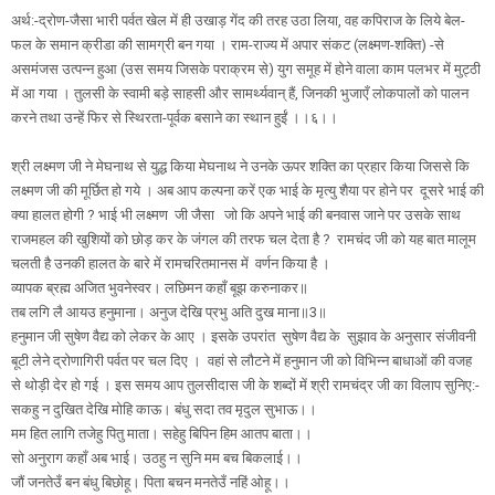
अर्थ:-द्रोण-जैसा भारी पर्वत खेल में ही उखाड़ गेंद की तरह उठा लिया, वह कपिराज के लिये बेल-
फल के समान क्रीडा की सामग्री बन गया । राम-राज्य में अपार संकट (लक्ष्मण-शक्ति) -से
असमंजस उत्पन्न हुआ (उस समय जिसके पराक्रम से) युग समूह में होने वाला काम पलभर में मुट्ठी
में आ गया । तुलसी के स्वामी बड़े साहसी और सामर्थ्यवान् हैं, जिनकी भुजाएँ लोकपालों को पालन
करने तथा उन्हें फिर से स्थिरता-पूर्वक बसाने का स्थान हुईं ।।६।।
श्री लक्ष्मण जी ने मेघनाथ से युद्ध किया मेघनाथ ने उनके ऊपर शक्ति का प्रहार किया जिससे कि
लक्ष्मण जी की मूर्छित हो गये । अब आप कल्पना करें एक भाई के मृत्यु शैया पर होने पर दूसरे भाई की
क्या हालत होगी ? भाई भी लक्ष्मण जी जैसा जो कि अपने भाई की बनवास जाने पर उसके साथ
राजमहल की खुशियों को छोड़ कर के जंगल की तरफ चल देता है ? रामचंद जी को यह बात मालूम
चलती है उनकी हालत के बारे में रामचरितमानस में वर्णन किया है ।
व्यापक ब्रह्म अजित भुवनेस्वर। लछिमन कहाँ बूझ करुनाकर॥
तब लगि लै आयउ हनुमाना। अनुज देखि प्रभु अति दुख माना॥3॥
हनुमान जी सुषेण वैद्य को लेकर के आए । इसके उपरांत सुषेण वैद्य के सुझाव के अनुसार संजीवनी
बूटी लेने द्रोणागिरी पर्वत पर चल दिए । वहां से लौटने में हनुमान जी को विभिन्न बाधाओं की वजह
से थोड़ी देर हो गई । इस समय आप तुलसीदास जी के शब्दों में श्री रामचंद्र जी का विलाप सुनिए:-
सकहु न दुखित देखि मोहि काऊ। बंधु सदा तव मृदुल सुभाऊ।।
मम हित लागि तजेहु पितु माता। सहेहु बिपिन हिम आतप बाता।।
सो अनुराग कहाँ अब भाई। उठहु न सुनि मम बच बिकलाई।।
जौं जनतेउँ बन बंधु बिछोहू। पिता बचन मनतेउँ नहिं ओहू।।