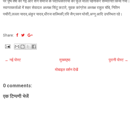
पर पुष्प वर्षा की गई और सेन समाज के पदाधिकारियों को फूल माला पहनाकर सम्मानित किया गया।
स्वागतकर्ताओ में शहर सेवादल अध्यक्ष सिंटू कटारे, युवक कांग्रेस अध्यक्ष राहुल चौबे, नितिन
पचौरी,लल्ला यादव,अंकुर यादव,धीरज वाल्मिकी,रवि जैन,पवन घोसी,अन्नू आदि उपस्थित रहे।
Share:
← नई पोस्ट
मुख्यपृष्ठ
पुरानी पोस्ट →
मोबाइल वर्शन देखें
0 comments:
एक टिप्पणी भेजें