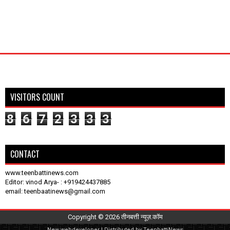
VISITORS COUNT
8
6
7
2
3
3
3
CONTACT
www.teenbattinews.com
Editor: vinod Arya- : +919424437885
email: teenbaatinews@gmail.com
Copyright ©
2026
तीनबत्ती न्यूज़.कॉम
New
webdeveloper
| Distributed by
TeenbattiNews