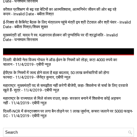
Date
- घनश्याम सिरसाम
कौशल प्रशिक्षण से बढ़ रहा बेटियों का आत्मविश्वास, आत्मनिर्भर जीवन की ओर बढ़ रहे
कदम
- Invalid Date
- बबीता मिश्रा
ई-रिक्शा से कैबिनेट बैठक के लिए मंत्रालय पहुंचे मंत्री द्वय श्री टेटवाल और श्री पंवार
- Invalid
Date
- बबीता मिश्रा/शिवम शुक्ल
मुख्यमंत्री डॉ. यादव ने स्व. मल्हारराव होल्कर की पुण्यतिथि पर दी श्रद्धांजलि
- Invalid
Date
- घनश्याम सिरसाम
दिल्ली: बीजेपी नेता विजय गोयल ने ऑड-ईवन के नियमों को तोड़ा, कटा 4000 रुपये का
चालान
- 11/4/2019
- एबीपी न्यूज़
ईपीएफ के नियमों में जल्द होने वाला है बड़ा बदलाव, 50 लाख कर्मचारियों को होगा
फायदा
- 11/4/2019
- जैनेंद्र कुमार, एबीपी न्यूज़
महाराष्ट्र: मुख्यमंत्री पद से समझौता नहीं करेगी बीजेपी, कहा- शिवसेना से चर्चा के लिए दरवाजे
खुले हैं- सूत्र
- 11/4/2019
- एबीपी न्यूज़
महाराष्ट्र के राज्यपाल से मिले संजय राउत, कहा- सरकार बनाने में शिवसेना कोई अड़चन
नहीं
- 11/4/2019
- एबीपी न्यूज़
दिल्ली-NCR में कंस्ट्रक्शन पर लगा बैन तोड़ने पर 1 लाख जुर्माना, कचरा जलाने पर ₹5000 फाइन-
SC
- 11/4/2019
- एबीपी न्यूज़