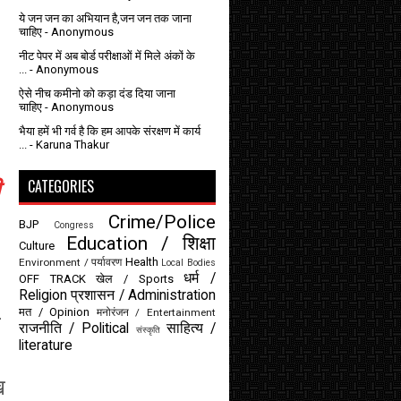
ये जन जन का अभियान है,जन जन तक जाना
चाहिए
- Anonymous
नीट पेपर में अब बोर्ड परीक्षाओं में मिले अंकों के
...
- Anonymous
ऐसे नीच कमीनो को कड़ा दंड दिया जाना
चाहिए
- Anonymous
भैया हमें भी गर्व है कि हम आपके संरक्षण में कार्य
...
- Karuna Thakur
CATEGORIES
Crime/Police
BJP
Congress
Education / शिक्षा
Culture
Health
Environment / पर्यावरण
Local Bodies
धर्म /
OFF TRACK
खेल / Sports
Religion
प्रशासन / Administration
मत / Opinion
-
मनोरंजन / Entertainment
राजनीति / Political
साहित्य /
संस्कृति
literature
ख