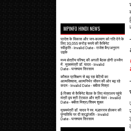
MPINFO HINDI NEWS
प्रदेश के विकास और जन-कल्याण को गति देने के
लिए 30,055 करोड़ रूपये की कैबिनेट
स्वीकृति
- Invalid Date
- राजेश बैन/अनुराग
उइके
मध्य क्षेत्रीय परिषद् की अगली बैठक होगी उज्जैन
में : मुख्यमंत्री डॉ. यादव
- Invalid
Date
- घनश्याम सिरसाम
कौशल प्रशिक्षण से बढ़ रहा बेटियों का
आत्मविश्वास, आत्मनिर्भर जीवन की ओर बढ़ रहे
कदम
- Invalid Date
- बबीता मिश्रा
ई-रिक्शा से कैबिनेट बैठक के लिए मंत्रालय पहुंचे
मंत्री द्वय श्री टेटवाल और श्री पंवार
- Invalid
Date
- बबीता मिश्रा/शिवम शुक्ल
मुख्यमंत्री डॉ. यादव ने स्व. मल्हारराव होल्कर की
पुण्यतिथि पर दी श्रद्धांजलि
- Invalid
Date
- घनश्याम सिरसाम