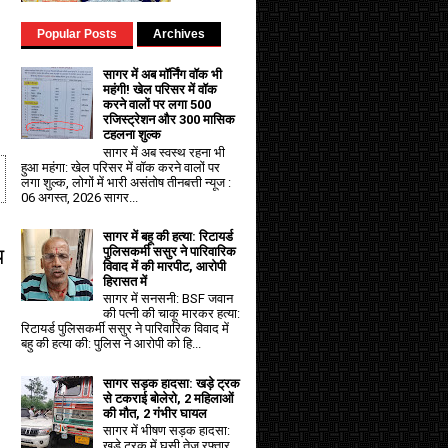
Popular Posts
Archives
सागर में अब मॉर्निंग वॉक भी
महंगी! खेल परिसर में वॉक
करने वालों पर लगा ₹500
रजिस्ट्रेशन और ₹300 मासिक
टहलना शुल्क
सागर में अब स्वस्थ रहना भी
हुआ महंगा: खेल परिसर में वॉक करने वालों पर
लगा शुल्क, लोगों में भारी असंतोष तीनबत्ती न्यूज :
06 अगस्त, 2026 सागर...
सागर में बहू की हत्या: रिटायर्ड
य
पुलिसकर्मी ससुर ने पारिवारिक
विवाद में की मारपीट, आरोपी
हिरासत में
सागर में सनसनी: BSF जवान
की पत्नी की चाकू मारकर हत्या:
रिटायर्ड पुलिसकर्मी ससुर ने पारिवारिक विवाद में
बहु की हत्या की: पुलिस ने आरोपी को हि...
सागर सड़क हादसा: खड़े ट्रक
से टकराई बोलेरो, 2 महिलाओं
की मौत, 2 गंभीर घायल
सागर में भीषण सड़क हादसा:
खड़े ट्रक में घुसी तेज रफ्तार