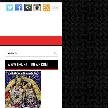
WWW.TEENBATTINEWS.COM