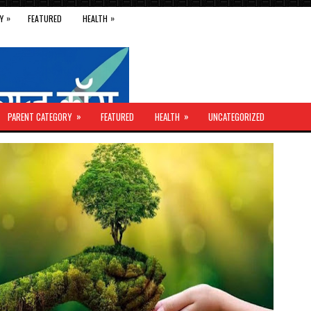
»
»
Y
FEATURED
HEALTH
»
»
PARENT CATEGORY
FEATURED
HEALTH
UNCATEGORIZED