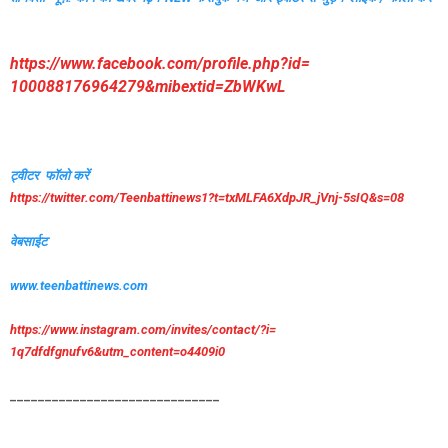
https://www.facebook.com/
profile.php?id=
100088176964279&mibextid=
ZbWKwL
ट्वीटर फॉलो करें
https://twitter.com/
Teenbattinews1?t=txMLFA6XdpJR_
jVnj-5sIQ&s=08
वेबसाईट
www.teenbattinews.com
https://www.instagram.com/
invites/contact/?i=
1q7dfdfgnufv6&utm_content=
o4409i0
______________________________