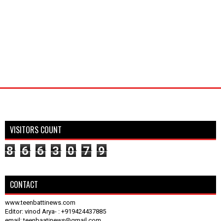
VISITORS COUNT
8
6
6
3
0
7
9
CONTACT
www.teenbattinews.com
Editor: vinod Arya- : +919424437885
email: teenbaatinews@gmail.com