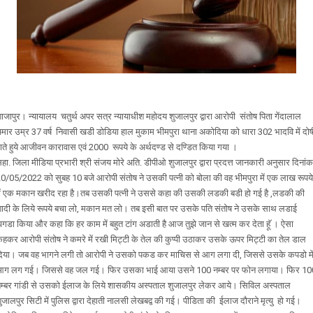
ाजापुर। न्यायालय चतुर्थ अपर सत्र न्यायाधीश महोदय शुजालपुर द्वारा आरोपी संतोष पिता गेंदालाल
मार उम्र 37 वर्ष निवासी खडी डोडिया हाल मुकाम भीमपुरा थाना अकोदिया को धारा 302 भादवि में दोष
ाते हुये आजीवन कारावास एवं 2000 रूपये के अर्थदण्ड से दण्डित किया गया ।
हा. जिला मीडिया प्रभारी श्री संजय मोरे अति. डीपीओ शुजालपुर द्वारा प्रदत्त जानकारी अनुसार दिनांक
0/05/2022 को सुबह 10 बजे आरोपी संतोष ने उसकी पत्नी को बोला की वह भीमपुरा में एक लाख रूपये
ें एक मकान खरीद रहा है।तब उसकी पत्नी ने उससे कहा की उसकी लडकी बडी हो गई है ,लडकी की
ादी के लिये रूपये बचा लो, मकान मत लो। तब इसी बात पर उसके पति संतोष ने उसके साथ लडाई
गडा किया और कहा कि हर काम में बहुत टांग अडाती है आज तुझे जान से खत्म कर देता हॅू । ऐसा
हकर आरोपी संतोष ने कमरे में रखी मिट्टी के तेल की कुप्पी उठाकर उसके ऊपर मिट्टी का तेल डाल
िया। जब वह भागने लगी तो आरोपी ने उसको पकड कर माचिस से आग लगा दी, जिससे उसके कपडो मे
ग लग गई। जिससे वह जल गई। फिर उसका भाई आया उसने 100 नम्बर पर फोन लगाया। फिर 10
म्बर गांडी से उसको ईलाज के लिये शासकीय अस्पताल शुजालपुर लेकर आये। सिविल अस्पताल
ुजालपुर सिटी में पुलिस द्वारा देहाती नालसी लेखबद्व की गई। पीडिता की ईलाज दौराने मृत्यु हो गई।