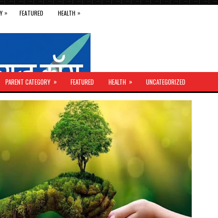
»
»
Y
FEATURED
HEALTH
»
»
PARENT CATEGORY
FEATURED
HEALTH
UNCATEGORIZED