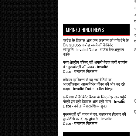
अ
अ
उ
MPINFO HINDI NEWS
श
प्रदेश के विकास और जन-कल्याण को गति देने के
लिए 30,055 करोड़ रूपये की कैबिनेट
स्वीकृति
- Invalid Date
- राजेश बैन/अनुराग
उइके
मध्य क्षेत्रीय परिषद् की अगली बैठक होगी उज्जैन
में : मुख्यमंत्री डॉ. यादव
- Invalid
Date
- घनश्याम सिरसाम
कौशल प्रशिक्षण से बढ़ रहा बेटियों का
आत्मविश्वास, आत्मनिर्भर जीवन की ओर बढ़ रहे
कदम
- Invalid Date
- बबीता मिश्रा
ई-रिक्शा से कैबिनेट बैठक के लिए मंत्रालय पहुंचे
मंत्री द्वय श्री टेटवाल और श्री पंवार
- Invalid
Date
- बबीता मिश्रा/शिवम शुक्ल
ए
मुख्यमंत्री डॉ. यादव ने स्व. मल्हारराव होल्कर की
पुण्यतिथि पर दी श्रद्धांजलि
- Invalid
Date
- घनश्याम सिरसाम