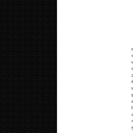
श
च
प
स
2
म
श
झ
क
द
आ
न
श