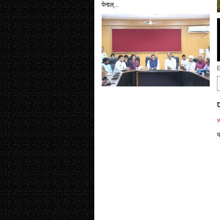
पेनाल्...
E
प