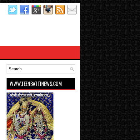
WWW.TEENBATTINEWS.COM