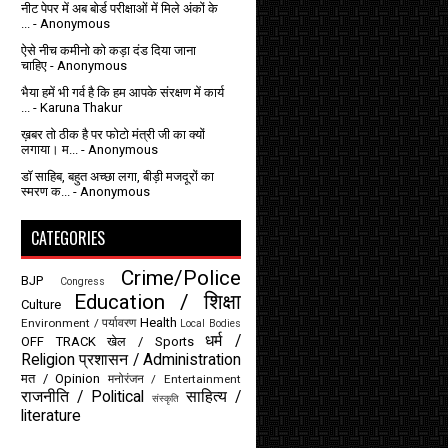
नीट पेपर में अब बोर्ड परीक्षाओं में मिले अंकों के
...
- Anonymous
ऐसे नीच कमीनो को कड़ा दंड दिया जाना
चाहिए
- Anonymous
भैया हमें भी गर्व है कि हम आपके संरक्षण में कार्य
...
- Karuna Thakur
ख़बर तो ठीक है पर फोटो मंत्री जी का क्यों
लगाया। म...
- Anonymous
डॉ साहिब, बहुत अच्छा लगा, बीड़ी मजदूरों का
स्मरण क...
- Anonymous
CATEGORIES
Crime/Police
BJP
Congress
Education / शिक्षा
Culture
Health
Environment / पर्यावरण
Local Bodies
धर्म /
OFF TRACK
खेल / Sports
Religion
प्रशासन / Administration
मत / Opinion
मनोरंजन / Entertainment
राजनीति / Political
साहित्य /
संस्कृति
literature