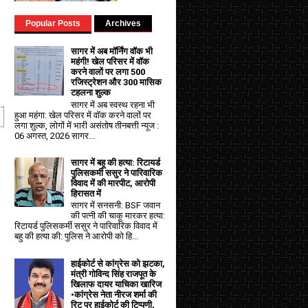
Popular Posts
Archives
सागर में अब मॉर्निंग वॉक भी
महंगी! खेल परिसर में वॉक
करने वालों पर लगा ₹500
रजिस्ट्रेशन और ₹300 मासिक
टहलना शुल्क
सागर में अब स्वस्थ रहना भी
हुआ महंगा: खेल परिसर में वॉक करने वालों पर
लगा शुल्क, लोगों में भारी असंतोष तीनबत्ती न्यूज :
06 अगस्त, 2026 सागर...
सागर में बहू की हत्या: रिटायर्ड
पुलिसकर्मी ससुर ने पारिवारिक
विवाद में की मारपीट, आरोपी
हिरासत में
सागर में सनसनी: BSF जवान
की पत्नी की चाकू मारकर हत्या:
रिटायर्ड पुलिसकर्मी ससुर ने पारिवारिक विवाद में
बहु की हत्या की: पुलिस ने आरोपी को हि...
हाईकोर्ट से कांग्रेस को झटका,
मंत्री गोविन्द सिंह राजपूत के
खिलाफ दायर याचिका खारिज
•कांग्रेस नेता नीरज शर्मा की
रिट पर हाईकोर्ट की टिप्पणी,