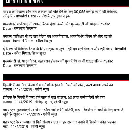
MPINFO HINDI NEWS
प्रदेश के विकास और जन-कल्याण को गति देने के लिए 30,055 करोड़ रूपये की कैबिनेट
स्वीकृति
- Invalid Date
- राजेश बैन/अनुराग उइके
मध्य क्षेत्रीय परिषद् की अगली बैठक होगी उज्जैन में : मुख्यमंत्री डॉ. यादव
- Invalid
Date
- घनश्याम सिरसाम
कौशल प्रशिक्षण से बढ़ रहा बेटियों का आत्मविश्वास, आत्मनिर्भर जीवन की ओर बढ़ रहे
कदम
- Invalid Date
- बबीता मिश्रा
ई-रिक्शा से कैबिनेट बैठक के लिए मंत्रालय पहुंचे मंत्री द्वय श्री टेटवाल और श्री पंवार
- Invalid
Date
- बबीता मिश्रा/शिवम शुक्ल
मुख्यमंत्री डॉ. यादव ने स्व. मल्हारराव होल्कर की पुण्यतिथि पर दी श्रद्धांजलि
- Invalid
Date
- घनश्याम सिरसाम
दिल्ली: बीजेपी नेता विजय गोयल ने ऑड-ईवन के नियमों को तोड़ा, कटा 4000 रुपये का
चालान
- 11/4/2019
- एबीपी न्यूज़
ईपीएफ के नियमों में जल्द होने वाला है बड़ा बदलाव, 50 लाख कर्मचारियों को होगा
फायदा
- 11/4/2019
- जैनेंद्र कुमार, एबीपी न्यूज़
महाराष्ट्र: मुख्यमंत्री पद से समझौता नहीं करेगी बीजेपी, कहा- शिवसेना से चर्चा के लिए दरवाजे
खुले हैं- सूत्र
- 11/4/2019
- एबीपी न्यूज़
महाराष्ट्र के राज्यपाल से मिले संजय राउत, कहा- सरकार बनाने में शिवसेना कोई अड़चन
नहीं
- 11/4/2019
- एबीपी न्यूज़