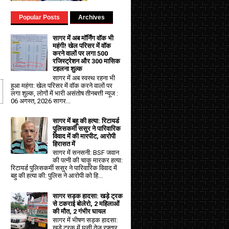
Popular Posts
Archives
सागर में अब मॉर्निंग वॉक भी
महंगी! खेल परिसर में वॉक
करने वालों पर लगा ₹500
रजिस्ट्रेशन और ₹300 मासिक
टहलना शुल्क
सागर में अब स्वस्थ रहना भी
हुआ महंगा: खेल परिसर में वॉक करने वालों पर
लगा शुल्क, लोगों में भारी असंतोष तीनबत्ती न्यूज :
06 अगस्त, 2026 सागर...
सागर में बहू की हत्या: रिटायर्ड
पुलिसकर्मी ससुर ने पारिवारिक
विवाद में की मारपीट, आरोपी
हिरासत में
सागर में सनसनी: BSF जवान
की पत्नी की चाकू मारकर हत्या:
रिटायर्ड पुलिसकर्मी ससुर ने पारिवारिक विवाद में
बहु की हत्या की: पुलिस ने आरोपी को हि...
सागर सड़क हादसा: खड़े ट्रक
से टकराई बोलेरो, 2 महिलाओं
की मौत, 2 गंभीर घायल
सागर में भीषण सड़क हादसा:
खड़े ट्रक में घुसी तेज रफ्तार