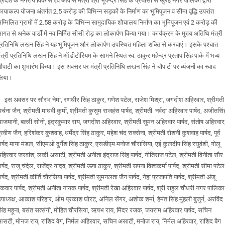
्रदेश के नगरीय विकास एवं आवास मंत्री श्री भूपेन्द्र सिंह के प्रयासों से खुरई नगर पालिका द्वारा
ायाकल्प योजना अंतर्गत 2.5 करोड़ की विभिन्न सड़कों के निर्माण का भूमिपूजन व सीमा वृद्धि उपरांत
म्मिलित ग्रामों में 2.58 करोड़ के विभिन्न सामुदायिक शौचालय निर्माण का भूमिपूजन एवं 2 करोड़ की
ागत से अनेक वार्डों में नव निर्मित सीसी रोड़ का लोकार्पण किया गया। कार्यक्रम के मुख्य अतिथि मंत्री
्रतिनिधि लखन सिंह ने यह भूमिपूजन और लोकार्पण उपस्थित महिला शक्ति से करवाएं। इसके पश्चात
ंत्री प्रतिनिधि लखन सिंह ने ऑडीटोरियम के सामने स्थित स्व. ठाकुर महेन्द्र प्रताप सिंह पार्क में भव्य
ौपाटी का शुभारंभ किया। इस अवसर पर मंत्री प्रतिनिधि लखन सिंह ने चौपाटी पर व्यंजनों का स्वाद
लिया।
स अवसर पर सौरभ नेमा, रणधीर सिंह ठाकुर, गणेश पटेल, राजेश मिश्रा, जगदीश अहिरवार, श्रीमती
र्चना जैन, श्रीमती माधवी कुर्मी, श्रीमती कुसुम राजहंस पार्षद, श्रीमती नर्वदा अहिरवार पार्षद, अजीतसिं
जमानी, बल्ली सोनी, इंद्रकुमार राय, जगदीश अहिरवार, श्रीमती सुमन अहिरवार पार्षद, संतोष अहिरवार
्रवीण जैन, हरिशंकर कुशवाह, धर्मेद्र सिंह ठाकुर, महेश चंद सक्सेना, श्रीमती रोशनी कुशवाह पार्षद, पूर्व
ार्षद माया मंडल, सीएमओ दुर्गेश सिंह ठाकुर, एसडीएम मनोज चौरासिया, एई कुलदीप सिंह रघुवंशी, गोलू
हिरवार जरवांश, लकी असाटी, श्रीमती अनीता इंद्राज सिंह पार्षद, नीतिराज पटेल, श्रीमती विनीता सौर
ार्षद, राजू चंदेल, राजेंद्र यादव, श्रीमती ऊषा ठाकुर, श्रीमती सपना विश्वकर्मा पार्षद, श्रीमती सीमा पटेल
ार्षद, श्रीमती कीर्ति चौरसिया पार्षद, श्रीमती सुमनलता जैन पार्षद, नेहा प्रजापति पार्षद, श्रीमती अंजू
ैकवार पार्षद, श्रीमती अनीता नायक पार्षद, श्रीमती रेखा अहिरवार पार्षद, श्री राहुल चौधरी नगर पालिका
पाध्यक्ष, आकाश परिहार, ओम प्रकाश घोरट, अनिल सेंगर, अशोक शर्मा, हेमंत सिंह मुंहली बुजुर्ग, अरविंद
िंह महूना, बसंत सत्संगी, मोहित चौरसिया, ऋषभ राय, मिंदर रजक, जयराम अहिरवार पार्षद, सचिन
सटी, मोनज राय, राशिद वेग, निर्मल अहिरवार, सचिन असाटी, मनोज राय, निर्मल अहिरवार, राशिद बैग