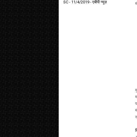
SC
- 11/4/2019
- एबीपी न्यूज़
म
म
म
प
म
स
व