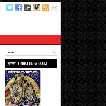
WWW.TEENBATTINEWS.COM