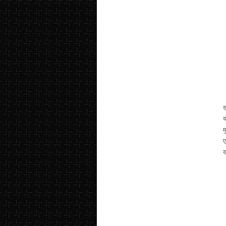
ख
य
म
ए
ख