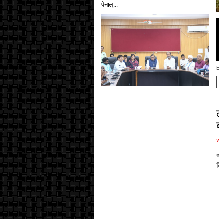
पेनाल्...
E
ल
क