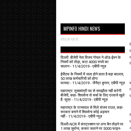
MPINFO HINDI NEWS
म
लोड हो रहा है. . .
द
व
ख
दिल्ली: बीजेपी नेता विजय गोयल ने ऑड-ईवन के
नियमों को तोड़ा, कटा 4000 रुपये का
भ
चालान
- 11/4/2019
- एबीपी न्यूज़
ईपीएफ के नियमों में जल्द होने वाला है बड़ा बदलाव,
उ
50 लाख कर्मचारियों को होगा
फायदा
- 11/4/2019
- जैनेंद्र कुमार, एबीपी न्यूज़
ब
त
महाराष्ट्र: मुख्यमंत्री पद से समझौता नहीं करेगी
बीजेपी, कहा- शिवसेना से चर्चा के लिए दरवाजे खुले
प
हैं- सूत्र
- 11/4/2019
- एबीपी न्यूज़
महाराष्ट्र के राज्यपाल से मिले संजय राउत, कहा-
म
सरकार बनाने में शिवसेना कोई अड़चन
भ
नहीं
- 11/4/2019
- एबीपी न्यूज़
य
दिल्ली-NCR में कंस्ट्रक्शन पर लगा बैन तोड़ने पर
अ
1 लाख जुर्माना, कचरा जलाने पर ₹5000 फाइन-