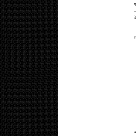
प
य
क
ब