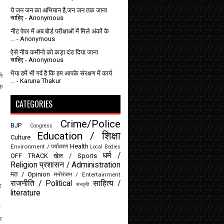
ये जन जन का अभियान है,जन जन तक जाना
चाहिए
- Anonymous
नीट पेपर में अब बोर्ड परीक्षाओं में मिले अंकों के
...
- Anonymous
ऐसे नीच कमीनो को कड़ा दंड दिया जाना
चाहिए
- Anonymous
भैया हमें भी गर्व है कि हम आपके संरक्षण में कार्य
ने
...
- Karuna Thakur
कि
CATEGORIES
Crime/Police
BJP
Congress
Education / शिक्षा
Culture
Health
Environment / पर्यावरण
Local Bodies
धर्म /
OFF TRACK
खेल / Sports
Religion
प्रशासन / Administration
मत / Opinion
मनोरंजन / Entertainment
राजनीति / Political
साहित्य /
संस्कृति
र
literature
ि
र