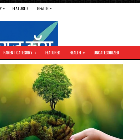
»
»
Y
FEATURED
HEALTH
»
»
PARENT CATEGORY
FEATURED
HEALTH
UNCATEGORIZED