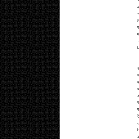
प
क
स
ल
प
म
च
इ
अ
आ
प
प
अ
प
प
र
उ
स
आ