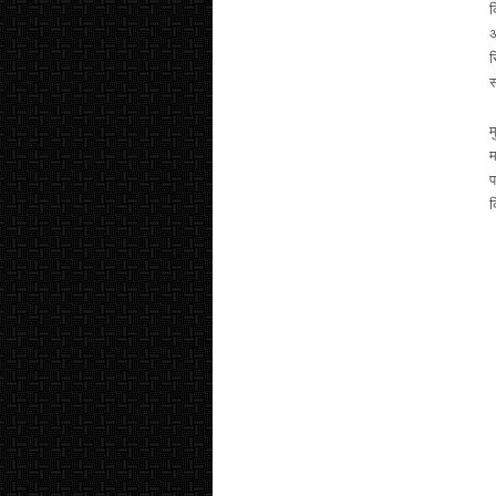
क
अ
स
स
म
म
प