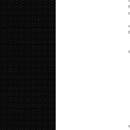
प
स
प
म
थ
क
प
प