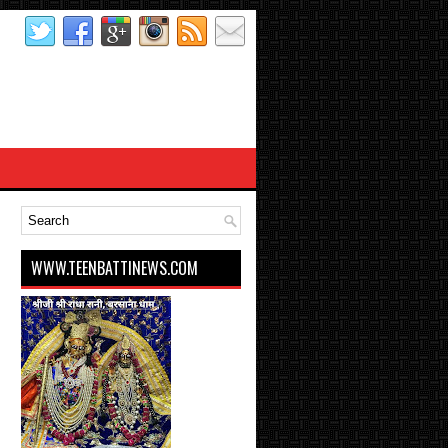
WWW.TEENBATTINEWS.COM