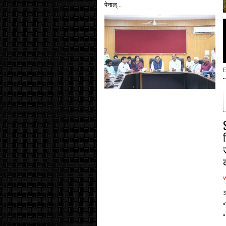
पेनाल्...
E
S
▪
▪