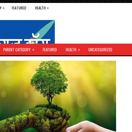
»
»
Y
FEATURED
HEALTH
»
»
PARENT CATEGORY
FEATURED
HEALTH
UNCATEGORIZED