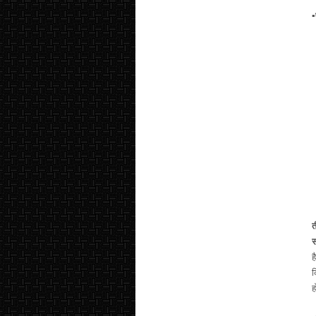
▪
त
स
ह
क
ह