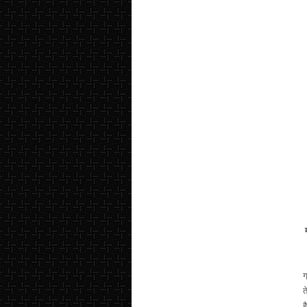
न
ग
त
ह