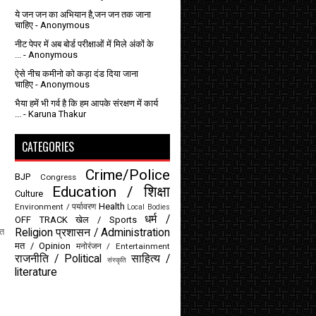
ये जन जन का अभियान है,जन जन तक जाना
चाहिए
- Anonymous
नीट पेपर में अब बोर्ड परीक्षाओं में मिले अंकों के
...
- Anonymous
ऐसे नीच कमीनो को कड़ा दंड दिया जाना
चाहिए
- Anonymous
भैया हमें भी गर्व है कि हम आपके संरक्षण में कार्य
...
- Karuna Thakur
CATEGORIES
Crime/Police
BJP
Congress
Education / शिक्षा
Culture
Health
Environment / पर्यावरण
Local Bodies
धर्म /
OFF TRACK
खेल / Sports
Religion
प्रशासन / Administration
ित
मत / Opinion
मनोरंजन / Entertainment
राजनीति / Political
साहित्य /
संस्कृति
literature