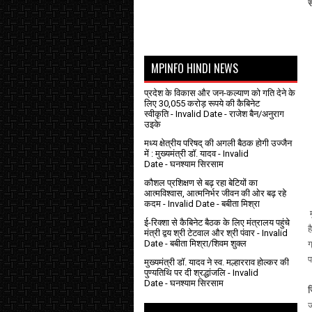
स
MPINFO HINDI NEWS
प्रदेश के विकास और जन-कल्याण को गति देने के
लिए 30,055 करोड़ रूपये की कैबिनेट
स्वीकृति
- Invalid Date
- राजेश बैन/अनुराग
उइके
मध्य क्षेत्रीय परिषद् की अगली बैठक होगी उज्जैन
में : मुख्यमंत्री डॉ. यादव
- Invalid
Date
- घनश्याम सिरसाम
कौशल प्रशिक्षण से बढ़ रहा बेटियों का
आत्मविश्वास, आत्मनिर्भर जीवन की ओर बढ़ रहे
कदम
- Invalid Date
- बबीता मिश्रा
म
ई-रिक्शा से कैबिनेट बैठक के लिए मंत्रालय पहुंचे
ह
मंत्री द्वय श्री टेटवाल और श्री पंवार
- Invalid
Date
- बबीता मिश्रा/शिवम शुक्ल
ग
प
मुख्यमंत्री डॉ. यादव ने स्व. मल्हारराव होल्कर की
पुण्यतिथि पर दी श्रद्धांजलि
- Invalid
Date
- घनश्याम सिरसाम
ज
ज