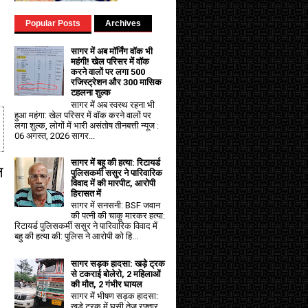
Popular Posts
Archives
सागर में अब मॉर्निंग वॉक भी
महंगी! खेल परिसर में वॉक
करने वालों पर लगा ₹500
रजिस्ट्रेशन और ₹300 मासिक
टहलना शुल्क
सागर में अब स्वस्थ रहना भी
हुआ महंगा: खेल परिसर में वॉक करने वालों पर
लगा शुल्क, लोगों में भारी असंतोष तीनबत्ती न्यूज :
06 अगस्त, 2026 सागर...
सागर में बहू की हत्या: रिटायर्ड
ज
पुलिसकर्मी ससुर ने पारिवारिक
विवाद में की मारपीट, आरोपी
हिरासत में
सागर में सनसनी: BSF जवान
की पत्नी की चाकू मारकर हत्या:
रिटायर्ड पुलिसकर्मी ससुर ने पारिवारिक विवाद में
बहु की हत्या की: पुलिस ने आरोपी को हि...
सागर सड़क हादसा: खड़े ट्रक
से टकराई बोलेरो, 2 महिलाओं
की मौत, 2 गंभीर घायल
सागर में भीषण सड़क हादसा:
खड़े ट्रक में घुसी तेज रफ्तार