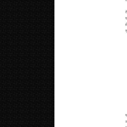
म
त
प
क
स
उ
प
आ