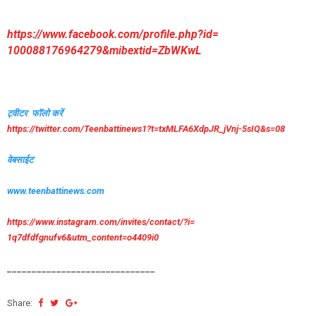
https://www.facebook.com/
profile.php?id=
100088176964279&mibextid=
ZbWKwL
ट्वीटर फॉलो करें
https://twitter.com/
Teenbattinews1?t=txMLFA6XdpJR_
jVnj-5sIQ&s=08
वेबसाईट
www.teenbattinews.com
https://www.instagram.com/
invites/contact/?i=
1q7dfdfgnufv6&utm_content=
o4409i0
______________________________
Share: