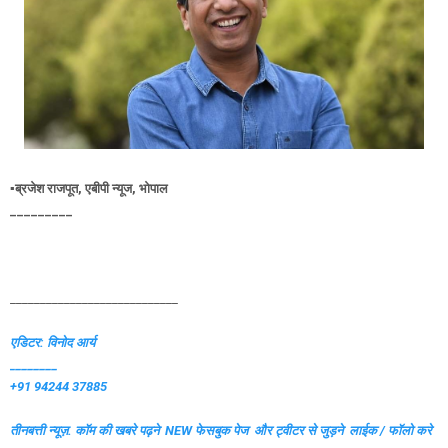
▪️ब्रजेश राजपूत, एबीपी न्यूज, भोपाल
_________
____________________________
एडिटर: विनोद आर्य
________
+91 94244 37885
तीनबत्ती न्यूज़. कॉम की खबरे पढ़ने
NEW फेसबुक पेज और ट्वीटर से जुड़ने लाईक / फॉलो करे