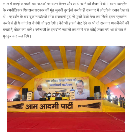
साल में कांग्रेस पहली बार सडकों पर वाटर कैनन और लाठी खाने को तैयार दिखी। वरना कांग्रेस
के रणनीतिकार शिवराज सरकार की मुंह जुबानी बुराईयां करके ही सरकार में लौटने के ख्वाब देख रहे
थे। प्रदर्शन के बाद दुकान खोलते रमेश वासवानी मुझ से पूछते दिखे भैया क्या सिर्फ इतना प्रदर्शन
करने से ही ये कांग्रेस बीजेपी को हरा देगी। वैसे भी इनको वोट देने पर भी तो सरकार अब बीजेपी की
बनती है, वोटर क्या करे। रमेश जी के इन दोनों सवालों का हमारे पास कोई जबाव नहीं था तो वहां से
मुस्कुराकर चल दिये।