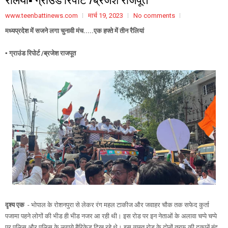
www.teenbattinews.com
मार्च 19, 2023
No comments
मध्यप्रदेश में सजने लगा चुनावी मंच.....एक हफ्ते में तीन रैलियां
▪️ ग्राउंड रिपोर्ट /ब्रजेश राजपूत
दृश्य एक
- भोपाल के रोशनपुरा से लेकर रंग महल टाकीज और जवाहर चौक तक सफेद कुर्ता
पजामा पहने लोगों की भीड ही भीड नजर आ रही थी। इस रोड पर इन नेताओं के अलावा चप्पे चप्पे
पर पुलिस और पुलिस के लगाये बैरिकेड दिख रहे थे। इस व्यस्त रोड के दोनों तरफ की दुकानें बंद