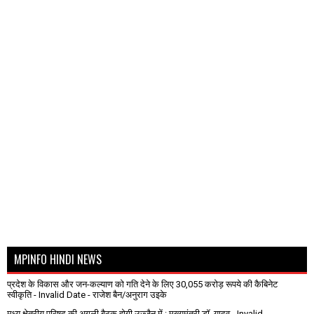
MPINFO HINDI NEWS
प्रदेश के विकास और जन-कल्याण को गति देने के लिए 30,055 करोड़ रूपये की कैबिनेट
स्वीकृति
- Invalid Date
- राजेश बैन/अनुराग उइके
मध्य क्षेत्रीय परिषद् की अगली बैठक होगी उज्जैन में : मुख्यमंत्री डॉ. यादव
- Invalid