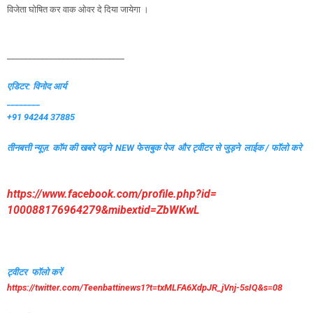
विजेता घोषित कर वाक ओवर दे दिया जायेगा ।
____________________________
एडिटर: विनोद आर्य
________
+91 94244 37885
तीनबत्ती न्यूज़. कॉम की खबरे पढ़ने
NEW फेसबुक पेज और ट्वीटर से जुड़ने लाईक / फॉलो करे
https://www.facebook.com/
profile.php?id=
100088176964279&mibextid=
ZbWKwL
ट्वीटर फॉलो करें
https://twitter.com/
Teenbattinews1?t=txMLFA6XdpJR_
jVnj-5sIQ&s=08