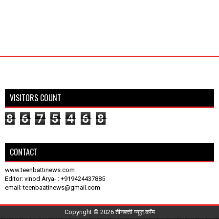
VISITORS COUNT
8
6
7
5
4
6
8
CONTACT
www.teenbattinews.com
Editor: vinod Arya- : +919424437885
email: teenbaatinews@gmail.com
Copyright ©
2026
तीनबत्ती न्यूज़.कॉम