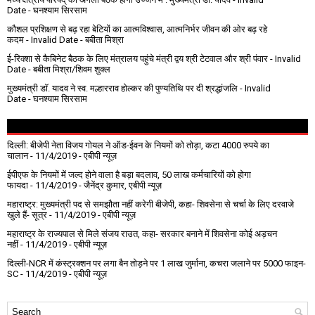
Date
- घनश्याम सिरसाम
कौशल प्रशिक्षण से बढ़ रहा बेटियों का आत्मविश्वास, आत्मनिर्भर जीवन की ओर बढ़ रहे
कदम
- Invalid Date
- बबीता मिश्रा
ई-रिक्शा से कैबिनेट बैठक के लिए मंत्रालय पहुंचे मंत्री द्वय श्री टेटवाल और श्री पंवार
- Invalid
Date
- बबीता मिश्रा/शिवम शुक्ल
मुख्यमंत्री डॉ. यादव ने स्व. मल्हारराव होल्कर की पुण्यतिथि पर दी श्रद्धांजलि
- Invalid
Date
- घनश्याम सिरसाम
दिल्ली: बीजेपी नेता विजय गोयल ने ऑड-ईवन के नियमों को तोड़ा, कटा 4000 रुपये का
चालान
- 11/4/2019
- एबीपी न्यूज़
ईपीएफ के नियमों में जल्द होने वाला है बड़ा बदलाव, 50 लाख कर्मचारियों को होगा
फायदा
- 11/4/2019
- जैनेंद्र कुमार, एबीपी न्यूज़
महाराष्ट्र: मुख्यमंत्री पद से समझौता नहीं करेगी बीजेपी, कहा- शिवसेना से चर्चा के लिए दरवाजे
खुले हैं- सूत्र
- 11/4/2019
- एबीपी न्यूज़
महाराष्ट्र के राज्यपाल से मिले संजय राउत, कहा- सरकार बनाने में शिवसेना कोई अड़चन
नहीं
- 11/4/2019
- एबीपी न्यूज़
दिल्ली-NCR में कंस्ट्रक्शन पर लगा बैन तोड़ने पर 1 लाख जुर्माना, कचरा जलाने पर ₹5000 फाइन-
SC
- 11/4/2019
- एबीपी न्यूज़