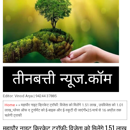
Editor: Vinod Arya | 94244 37885
Home
» » महापौर नाइट क्रिकेट ट्रॉफी: विजेता को मिलेंगे 1.51 लाख , उपविजेता को 1.01
लाख,,प्लेयर ऑफ द टूर्नामेंट को ई-बाइक और ई-स्कूटी दी जाएंगी▪️25 मार्च से 16 अप्रैल तक
चलेगी ट्राफी
महापौर नाइट क्रिकेट ट्रॉफी: विजेता को मिलेंगे 1.51 लाख