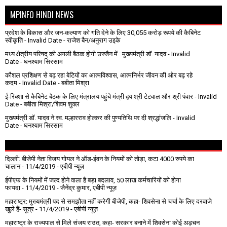
MPINFO HINDI NEWS
प्रदेश के विकास और जन-कल्याण को गति देने के लिए 30,055 करोड़ रूपये की कैबिनेट
स्वीकृति
- Invalid Date
- राजेश बैन/अनुराग उइके
मध्य क्षेत्रीय परिषद् की अगली बैठक होगी उज्जैन में : मुख्यमंत्री डॉ. यादव
- Invalid
Date
- घनश्याम सिरसाम
कौशल प्रशिक्षण से बढ़ रहा बेटियों का आत्मविश्वास, आत्मनिर्भर जीवन की ओर बढ़ रहे
कदम
- Invalid Date
- बबीता मिश्रा
ई-रिक्शा से कैबिनेट बैठक के लिए मंत्रालय पहुंचे मंत्री द्वय श्री टेटवाल और श्री पंवार
- Invalid
Date
- बबीता मिश्रा/शिवम शुक्ल
मुख्यमंत्री डॉ. यादव ने स्व. मल्हारराव होल्कर की पुण्यतिथि पर दी श्रद्धांजलि
- Invalid
Date
- घनश्याम सिरसाम
दिल्ली: बीजेपी नेता विजय गोयल ने ऑड-ईवन के नियमों को तोड़ा, कटा 4000 रुपये का
चालान
- 11/4/2019
- एबीपी न्यूज़
ईपीएफ के नियमों में जल्द होने वाला है बड़ा बदलाव, 50 लाख कर्मचारियों को होगा
फायदा
- 11/4/2019
- जैनेंद्र कुमार, एबीपी न्यूज़
महाराष्ट्र: मुख्यमंत्री पद से समझौता नहीं करेगी बीजेपी, कहा- शिवसेना से चर्चा के लिए दरवाजे
खुले हैं- सूत्र
- 11/4/2019
- एबीपी न्यूज़
महाराष्ट्र के राज्यपाल से मिले संजय राउत, कहा- सरकार बनाने में शिवसेना कोई अड़चन