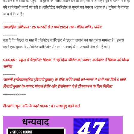
परिवार वाले मौके पर पहुंचे। वे युवती को साथ लेकर घर के लिए रवाना हो गए। युवती पंतनगर क्षेत्र
की रहने वाली बताई जा रही है।एलिवेटेड कॉरिडोर से कूदने का कारण अज्ञात है। पुलिस ने मामला
जांच में लिया है।
__________
साप्ताहिक राशिफल : 26 फरवरी से 3 मार्च 2024 तक ▪️पंडित अनिल पांडेय
________
बता दें कि पिछले दो माह में एलिवेटेड कॉरिडोर से छलांग लगाने का यह दूसरा मामला है। इससे
पहले एक युवक ने एलिवेटेड कॉरिडोर से छलांग लगाई थी। उसकी मौत हो गई थी।
SAGAR : स्कूल में गैरहाजिर शिक्षक ने नही दिया नोटिस का जबाव : कलेक्टर ने शिक्षक को किया
सस्पेंड
_______
जापानी इन्सेफलाइटिस (दिमागी बुखार) के टीके लगेंगे बच्चो को▪️सागर में अभी तक मिले 6 बच्चे
दिमागी बुखार के▪️सागर,भोपाल,इंदौर और होशंगाबाद जे ई टीकाकरण के लिए चिन्हित
___________
तीनबत्ती न्यूज .कॉम के बढ़ते पाठक : 47 लाख हुए पढ़ने वाले