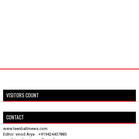
VISITORS COUNT
CONTACT
www.teenbattinews.com
Editor: vinod Arya- : +919424437885