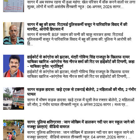
सागर में अब स्वस्थ रहना भी हुआ महंगा: खेल परिसर में वॉक करने वालों पर लगा
शुल्क, लोगों में भारी असंतोष तीनबत्ती न्यूज : 06 अगस्त, 2026 सागर...
सागर में बहू की हत्या: रिटायर्ड पुलिसकर्मी ससुर ने पारिवारिक विवाद में की
मारपीट, आरोपी हिरासत में
सागर में सनसनी: BSF जवान की पत्नी की चाकू मारकर हत्या: रिटायर्ड
पुलिसकर्मी ससुर ने पारिवारिक विवाद में बहु की हत्या की: पुलिस ने आरोपी को
हि...
हाईकोर्ट से कांग्रेस को झटका, मंत्री गोविन्द सिंह राजपूत के खिलाफ दायर
याचिका खारिज •कांग्रेस नेता नीरज शर्मा की रिट पर हाईकोर्ट की टिप्पणी, कहा
- याचिका पूर्णतः भ्रांतिपूर्ण
हाईकोर्ट से कांग्रेस को झटका, मंत्री गोविन्द सिंह राजपूत के खिलाफ दायर
याचिका खारिज •कांग्रेस नेता नीरज शर्मा की रिट पर हाईकोर्ट की टिप्पणी,...
सागर सड़क हादसा: खड़े ट्रक से टकराई बोलेरो, 2 महिलाओं की मौत, 2 गंभीर
घायल
सागर में भीषण सड़क हादसा: खड़े ट्रक में घुसी तेज रफ्तार बोलेरो, 2 महिलाओं
की मौत, 2 गंभीर घायल तीनबत्ती न्यूज: 6 अगस्त 2026 सागर। मध्य प्र...
सागर: पुलिया क्षतिग्रस्त : जान जोखिम में डालकर नदी पार कर स्कूल जाने को
मजबूर छात्राएं: वीडियो वायरल
सागर: पुलिया क्षतिग्रस्त : जान जोखिम में डालकर नदी पार कर स्कूल जाने को
मजबूर छात्राएं: वीडियो वायरल तीनबत्ती न्यूज: 04 अगस्त ,2026 सागर। ...