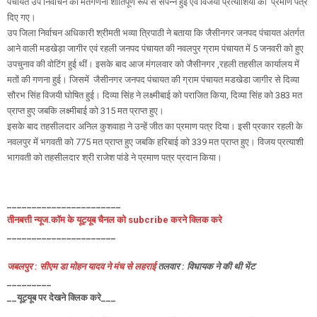
पंचायत उप निर्वाचन की मतगणना शांतिपूर्ण रूप से संपन्न हुई एवं विजयी प्रत्याशियों को प्रमाण पत्र
दिए गए।
उप जिला निर्वाचन अधिकारी श्रीमती भव्या त्रिपाठी ने बताया कि जैसीनगर जनपद पंचायत अंतर्गत
आने वाली मडखेड़ा जागीर एवं रहली जनपद पंचायत की नवलपुर ग्राम पंचायत में 5 जनवरी को हुए
उपचुनाव की वोटिंग हुई थीं। इसके बाद आज मंगलवार को जैसीनगर ,रहली तहसील कार्यालय में
मतों की गणना हुई। जिसमें जैसीनगर जनपद पंचायत की ग्राम पंचायत मडखेडा जागीर से दिव्या
सौरभ सिंह विजयी घोषित हुई। दिव्या सिंह ने लक्ष्मीबाई को पराजित किया, दिव्या सिंह को 383 मत
प्राप्त हुए जबकि लक्ष्मीबाई को 315 मत प्राप्त हुए।
इसके बाद तहसीलदार अनिल कुशवाहा ने उन्हें जीत का प्रमाण पत्र दिया। इसी प्रकार रहली के
नवलपुर में भगवती को 775 मत प्राप्त हुए जबकि हरिबाई को 339 मत प्राप्त हुए। विजय प्रत्याशी
भागवती को तहसीलदार श्री राजेश पांडे ने प्रमाण पत्र प्रदान किया।
_______________________
तीनबत्ती न्यूज.कॉम के यूट्यूब चैनल को subcribe करने क्लिक करे
______________________
जबलपुर : सीएम डा मोहन यादव ने मंच से लहराई
तलवार : विधायक ने की थी भेंट
_________
__यूट्यूब पर देखने क्लिक करे___