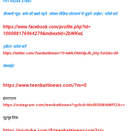
+91 94244 37885
तीनबत्ती न्यूज़. कॉम की खबरे पढ़ने
सोशल मीडिया प्लेटफार्म से जुड़ने लाईक / फॉलो करे
https://www.facebook.com/
profile.php?id=
100088176964279&mibextid=
ZbWKwL
ट्वीटर फॉलो करें
https://twitter.com/
Teenbattinews1?t=txMLFA6XdpJR_
jVnj-5sIQ&s=08
वेबसाईट
https://www.teenbattinews.com/
?m=0
इंस्टाग्राम
https://instagram.com/
teenbattinews?igshid=
MzRlODBiNWFlZA==
यूट्यूब लिंक
https://youtube.com/@
teenbattinewscom?si=