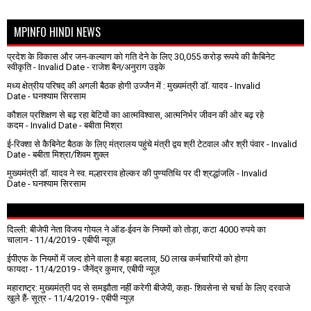
MPINFO HINDI NEWS
प्रदेश के विकास और जन-कल्याण को गति देने के लिए 30,055 करोड़ रूपये की कैबिनेट
स्वीकृति
- Invalid Date
- राजेश बैन/अनुराग उइके
मध्य क्षेत्रीय परिषद् की अगली बैठक होगी उज्जैन में : मुख्यमंत्री डॉ. यादव
- Invalid
Date
- घनश्याम सिरसाम
कौशल प्रशिक्षण से बढ़ रहा बेटियों का आत्मविश्वास, आत्मनिर्भर जीवन की ओर बढ़ रहे
कदम
- Invalid Date
- बबीता मिश्रा
ई-रिक्शा से कैबिनेट बैठक के लिए मंत्रालय पहुंचे मंत्री द्वय श्री टेटवाल और श्री पंवार
- Invalid
Date
- बबीता मिश्रा/शिवम शुक्ल
मुख्यमंत्री डॉ. यादव ने स्व. मल्हारराव होल्कर की पुण्यतिथि पर दी श्रद्धांजलि
- Invalid
Date
- घनश्याम सिरसाम
दिल्ली: बीजेपी नेता विजय गोयल ने ऑड-ईवन के नियमों को तोड़ा, कटा 4000 रुपये का
चालान
- 11/4/2019
- एबीपी न्यूज़
ईपीएफ के नियमों में जल्द होने वाला है बड़ा बदलाव, 50 लाख कर्मचारियों को होगा
फायदा
- 11/4/2019
- जैनेंद्र कुमार, एबीपी न्यूज़
महाराष्ट्र: मुख्यमंत्री पद से समझौता नहीं करेगी बीजेपी, कहा- शिवसेना से चर्चा के लिए दरवाजे
खुले हैं- सूत्र
- 11/4/2019
- एबीपी न्यूज़